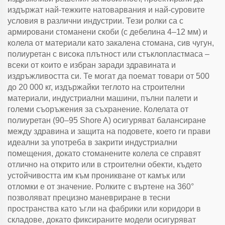
издържат най-тежките натоварвания и най-суровите
условия в различни индустрии. Тези ролки са с
армировани стоманени скоби (с дебелина 4–12 мм) и
колела от материали като закалена стомана, сив чугун,
полиуретан с висока плътност или стъклопластмаса –
всеки от които е избран заради здравината и
издръжливостта си. Те могат да поемат товари от 500
до 20 000 кг, издържайки теглото на строителни
материали, индустриални машини, пълни палети и
големи съоръжения за съхранение. Колелата от
полиуретан (90–95 Shore A) осигуряват балансиране
между здравина и защита на подовете, което ги прави
идеални за употреба в закрити индустриални
помещения, докато стоманените колела се справят
отлично на открито или в строителни обекти, където
устойчивостта им към проникване от камък или
отломки е от значение. Ролките с въртене на 360°
позволяват прецизно маневриране в тесни
пространства като ъгли на фабрики или коридори в
складове, докато фиксираните модели осигуряват