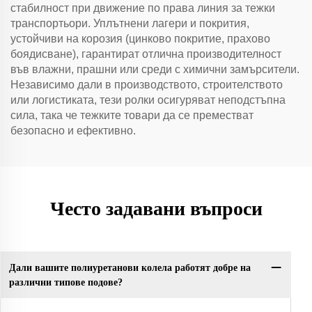
стабилност при движение по права линия за тежки
транспортьори. Уплътнени лагери и покрития,
устойчиви на корозия (цинково покритие, прахово
боядисване), гарантират отлична производителност
във влажни, прашни или среди с химични замърсители.
Независимо дали в производството, строителството
или логистиката, тези ролки осигуряват неподстъпна
сила, така че тежките товари да се преместват
безопасно и ефективно.
Често задавани въпроси
Дали вашите полиуретанови колела работят добре на
различни типове подове?