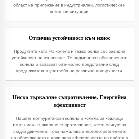
област на приложение в индустриални, логистически и
домашни ситуации.
Отлична устойчивост към износ
Продуктите като PU колела и тежки ролки със завидна
устойчивост на износване. Те надминават обикновените
колела и запазват оптимално представяне след
продължителна употреба на различни повърхности.
Ниско търкаляне съпротивление, Енергийна
ефективност
Нашите полиуретанови колела и колела за кошници
имат ниско търкаляне съпротивление, което осигурява
гладко движение. Това намалява енергопотреблението
на оборудването и повишава ефективността на работа в