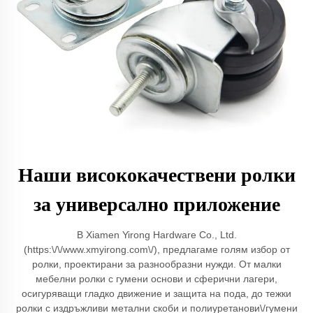
Наши висококачествени ролки
за универсално приложение
В Xiamen Yirong Hardware Co., Ltd.
(https:\/\/www.xmyirong.com\/), предлагаме голям избор от
ролки, проектирани за разнообразни нужди. От малки
мебелни ролки с гумени основи и сферични лагери,
осигуряващи гладко движение и защита на пода, до тежки
ролки с издръжливи метални скоби и полиуретанови\/гумени