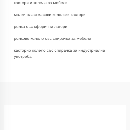
кастери и колела за мебели
малки пластмасови колелски кастери
ролка със сферични лагери
ролково колело със спирачка за мебели
касторно колело със спирачка за индустриална
употреба