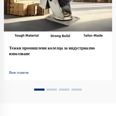
Тежки промишлени колелца за индустриално
използване
Виж повече