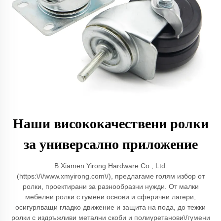
Наши висококачествени ролки
за универсално приложение
В Xiamen Yirong Hardware Co., Ltd.
(https:\/\/www.xmyirong.com\/), предлагаме голям избор от
ролки, проектирани за разнообразни нужди. От малки
мебелни ролки с гумени основи и сферични лагери,
осигуряващи гладко движение и защита на пода, до тежки
ролки с издръжливи метални скоби и полиуретанови\/гумени