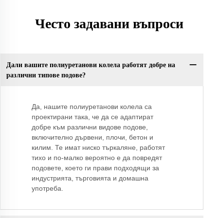
Често задавани въпроси
Дали вашите полиуретанови колела работят добре на
различни типове подове?
Да, нашите полиуретанови колела са
проектирани така, че да се адаптират
добре към различни видове подове,
включително дървени, плочи, бетон и
килим. Те имат ниско търкаляне, работят
тихо и по-малко вероятно е да повредят
подовете, което ги прави подходящи за
индустрията, търговията и домашна
употреба.