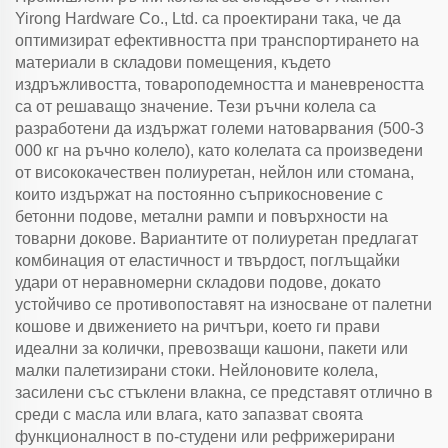
Yirong Hardware Co., Ltd. са проектирани така, че да
оптимизират ефективността при транспортирането на
материали в складови помещения, където
издръжливостта, товароподемността и маневреността
са от решаващо значение. Тези ръчни колела са
разработени да издържат големи натоварвания (500-3
000 кг на ръчно колело), като колелата са произведени
от висококачествен полиуретан, нейлон или стомана,
които издържат на постоянно съприкосновение с
бетонни подове, метални рампи и повърхности на
товарни докове. Вариантите от полиуретан предлагат
комбинация от еластичност и твърдост, поглъщайки
удари от неравномерни складови подове, докато
устойчиво се противопоставят на износване от палетни
кошове и движението на ричтъри, което ги прави
идеални за колички, превозващи кашони, пакети или
малки палетизирани стоки. Нейлоновите колела,
засилени със стъклени влакна, се представят отлично в
среди с масла или влага, като запазват своята
функционалност в по-студени или рефрижерирани