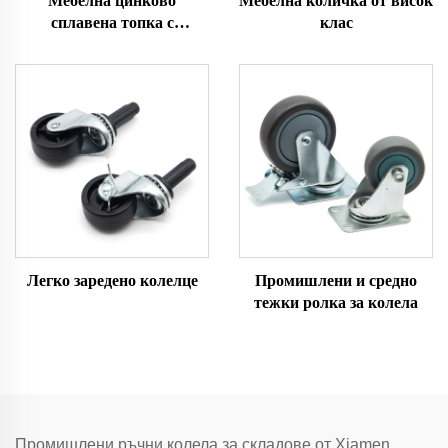
Мебелна цинково
Мебелна количка от висок
сплавена топка с
клас
ротационно колело
Легко заредено колелце
Промишлени и средно
тежки ролка за колела
Промишлени ръчни колела за складове от Xiamen