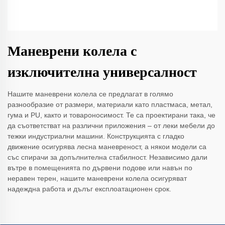
Маневрени колела с
изключителна универсалност
Нашите маневрени колела се предлагат в голямо
разнообразие от размери, материали като пластмаса, метал,
гума и PU, както и товароносимост. Те са проектирани така, че
да съответстват на различни приложения – от леки мебели до
тежки индустриални машини. Конструкцията с гладко
движение осигурява лесна маневреност, а някои модели са
със спирачи за допълнителна стабилност. Независимо дали
вътре в помещенията по дървени подове или навън по
неравен терен, нашите маневрени колела осигуряват
надеждна работа и дълъг експлоатационен срок.