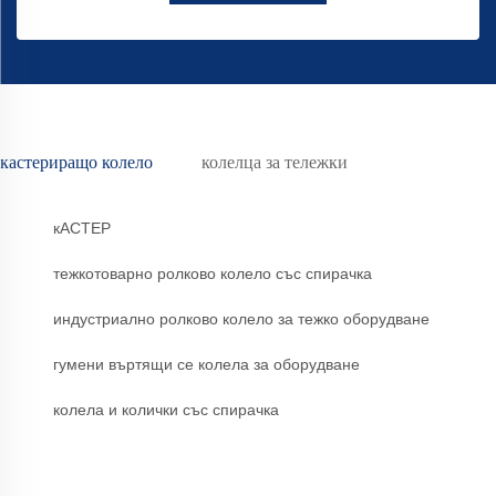
кастериращо колело
колелца за тележки
кАСТЕР
тежкотоварно ролково колело със спирачка
индустриално ролково колело за тежко оборудване
гумени въртящи се колела за оборудване
колела и колички със спирачка