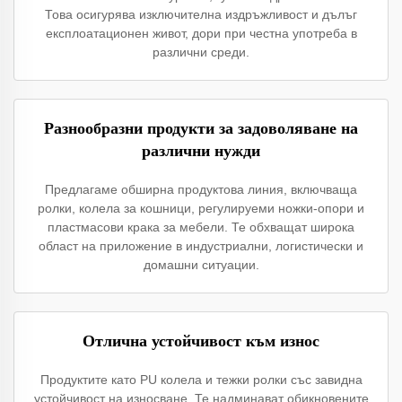
Това осигурява изключителна издръжливост и дълъг
експлоатационен живот, дори при честна употреба в
различни среди.
Разнообразни продукти за задоволяване на
различни нужди
Предлагаме обширна продуктовa линия, включваща
ролки, колела за кошници, регулируеми ножки-опори и
пластмасови крака за мебели. Те обхващат широка
област на приложение в индустриални, логистически и
домашни ситуации.
Отлична устойчивост към износ
Продуктите като PU колела и тежки ролки със завидна
устойчивост на износване. Те надминават обикновените