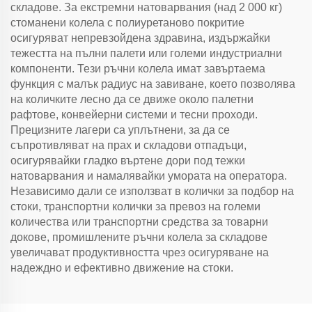
складове. За екстремни натоварвания (над 2 000 кг)
стоманени колела с полиуретаново покритие
осигуряват непревзойдена здравина, издържайки
тежестта на пълни палети или големи индустриални
компоненти. Тези ръчни колела имат завъртаема
функция с малък радиус на завиване, което позволява
на количките лесно да се движе около палетни
рафтове, конвейерни системи и тесни проходи.
Прецизните лагери са уплътнени, за да се
съпротивляват на прах и складови отпадъци,
осигурявайки гладко въртене дори под тежки
натоварвания и намалявайки умората на оператора.
Независимо дали се използват в колички за подбор на
стоки, транспортни колички за превоз на големи
количества или транспортни средства за товарни
докове, промишлените ръчни колела за складове
увеличават продуктивността чрез осигуряване на
надеждно и ефективно движение на стоки.