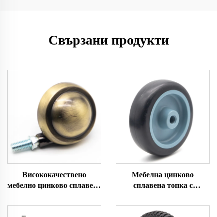
Свързани продукти
Висококачествено
Мебелна цинково
мебелно цинково сплавено
сплавена топка с
колело с топка
ротационно колело