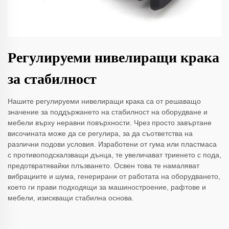
Регулируеми нивелиращи крака
за стабилност
Нашите регулируеми нивелиращи крака са от решаващо
значение за поддържането на стабилност на оборудване и
мебели върху неравни повърхности. Чрез просто завъртане
височината може да се регулира, за да съответства на
различни подови условия. Изработени от гума или пластмаса
с противоподскалзващи дънца, те увеличават триенето с пода,
предотвратявайки плъзването. Освен това те намаляват
вибрациите и шума, генерирани от работата на оборудването,
което ги прави подходящи за машиностроение, рафтове и
мебели, изискващи стабилна основа.