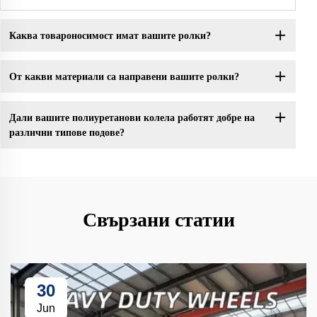
Каква товароносимост имат вашите ролки?
От какви материали са направени вашите ролки?
Дали вашите полиуретанови колела работят добре на
различни типове подове?
Свързани статии
30
Jun