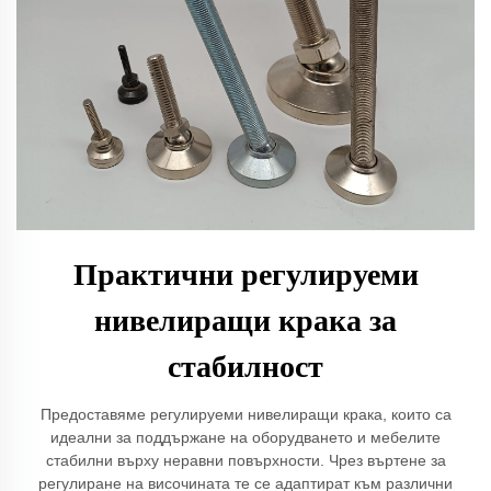
Практични регулируеми
нивелиращи крака за
стабилност
Предоставяме регулируеми нивелиращи крака, които са
идеални за поддържане на оборудването и мебелите
стабилни върху неравни повърхности. Чрез въртене за
регулиране на височината те се адаптират към различни