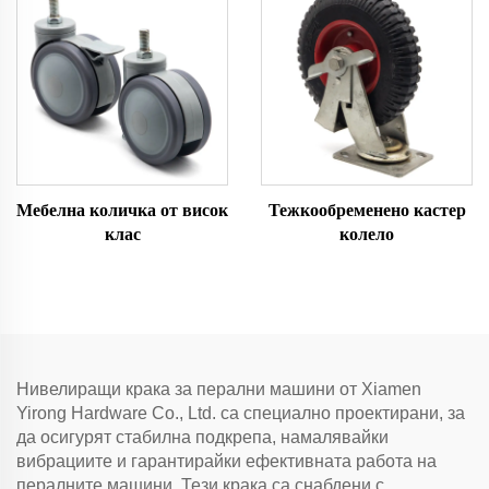
Мебелна количка от висок
Тежкообременено кастер
клас
колело
Нивелиращи крака за перални машини от Xiamen
Yirong Hardware Co., Ltd. са специално проектирани, за
да осигурят стабилна подкрепа, намалявайки
вибрациите и гарантирайки ефективната работа на
пералните машини. Тези крака са снабдени с