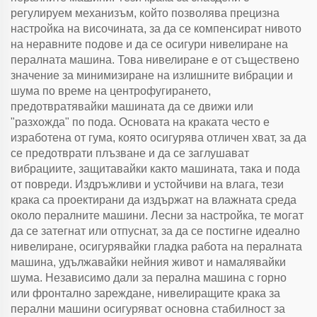
регулируем механизъм, който позволява прецизна
настройка на височината, за да се компенсират нивото
на неравните подове и да се осигури нивелиране на
пералната машина. Това нивелиране е от съществено
значение за минимизиране на излишните вибрации и
шума по време на центрофугирането,
предотвратявайки машината да се движи или
"разхожда" по пода. Основата на краката често е
изработена от гума, която осигурява отличен хват, за да
се предотврати плъзване и да се заглушават
вибрациите, защитавайки както машината, така и пода
от повреди. Издръжливи и устойчиви на влага, тези
крака са проектирани да издържат на влажната среда
около пералните машини. Лесни за настройка, те могат
да се затегнат или отпуснат, за да се постигне идеално
нивелиране, осигурявайки гладка работа на пералната
машина, удължавайки нейния живот и намалявайки
шума. Независимо дали за перална машина с горно
или фронтално зареждане, нивелиращите крака за
перални машини осигуряват основна стабилност за