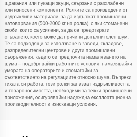
щракания или пукащи звуци, свързани с разхлабени
или износени компоненти. Ролките са произведени от
издръжливи материали, за да издържат промишлени
натоварвания (500-2000 кг на ролка), с яки стоманени
скоби, които са усилени, за да се предотврати
огъването, което може да причини допълнителен шум.
Те са подходящи за използване в заводи, складове,
разпределителни центрове и други промишлени
съоръжения, където се предпочита намаляването на
шума – подобрявайки работните условия, намалявайки
умората на операторите и спомагайки за
съответствието на регулациите относно шума. Въпреки
тихата си работа, тези ролки запазват издръжливостта
и товароносимостта, необходими за тежки промишлени
приложения, осигурявайки надеждна експлоатационна
производителност в изискващи условия.