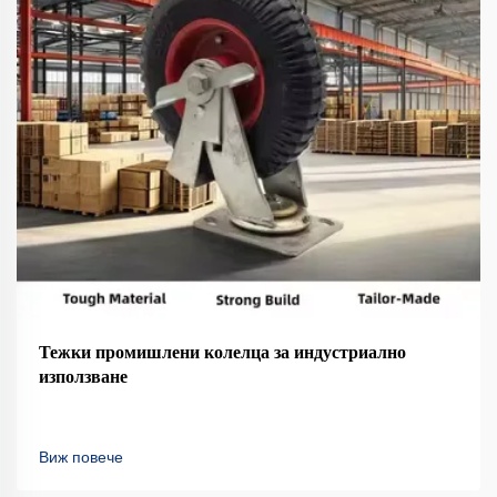
Тежки промишлени колелца за индустриално
използване
Виж повече