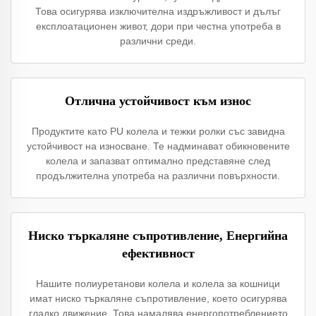
Това осигурява изключителна издръжливост и дълъг
експлоатационен живот, дори при честна употреба в
различни среди.
Отлична устойчивост към износ
Продуктите като PU колела и тежки ролки със завидна
устойчивост на износване. Те надминават обикновените
колела и запазват оптимално представяне след
продължителна употреба на различни повърхности.
Ниско търкаляне съпротивление, Енергийна
ефективност
Нашите полиуретанови колела и колела за кошници
имат ниско търкаляне съпротивление, което осигурява
гладко движение. Това намалява енергопотреблението