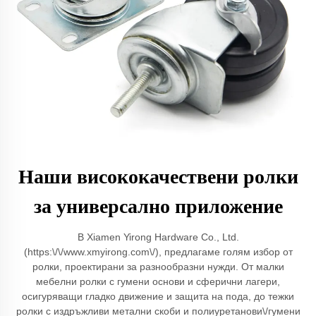
Наши висококачествени ролки
за универсално приложение
В Xiamen Yirong Hardware Co., Ltd.
(https:\/\/www.xmyirong.com\/), предлагаме голям избор от
ролки, проектирани за разнообразни нужди. От малки
мебелни ролки с гумени основи и сферични лагери,
осигуряващи гладко движение и защита на пода, до тежки
ролки с издръжливи метални скоби и полиуретанови\/гумени