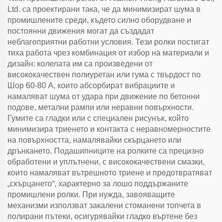
Ltd. са проектирани така, че да минимизират шума в
промишлените среди, където силно оборудване и
постоянни движения могат да създадат
неблагоприятни работни условия. Тези ролки постигат
тиха работа чрез комбинация от избор на материали и
дизайн: колелата им са произведени от
висококачествен полиуретан или гума с твърдост по
Шор 60-80 А, които абсорбират вибрациите и
намаляват шума от удара при движение по бетонни
подове, метални рампи или неравни повърхности.
Гумите са гладки или с специален рисунък, който
минимизира триенето и контакта с неравномерностите
на повърхността, намалявайки скърцането или
дрънкането. Подашипниците на ролките са прецизно
обработени и уплътнени, с висококачествени смазки,
които намаляват вътрешното триене и предотвратяват
„скърцането“, характерно за лошо поддържаните
промишлени ролки. При нужда, завояващите
механизми използват закалени стоманени топчета в
полирани пътеки, осигурявайки гладко въртене без