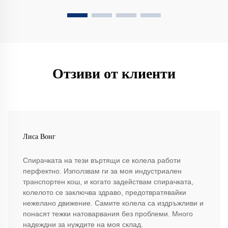
Отзиви от клиенти
Лиса Вонг
Спирачката на тези въртящи се колела работи
перфектно. Използвам ги за моя индустриален
транспортен кош, и когато задействам спирачката,
колелото се заключва здраво, предотвратявайки
нежелано движение. Самите колела са издръжливи и
понасят тежки натоварвания без проблеми. Много
надеждни за нуждите на моя склад.