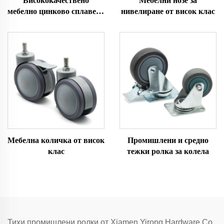
Висококачествено
Мебелни нозе за
мебелно цинково сплавено
нивелиране от висок клас
колело с топка
Мебелна количка от висок
Промишлени и средно
клас
тежки ролка за колела
Тихи промишлени ролки от Xiamen Yirong Hardware Co.,