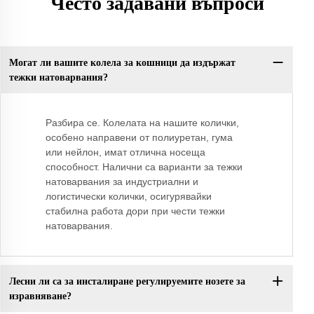
Често задавани въпроси
Могат ли вашите колела за кошници да издържат
тежки натоварвания?
Разбира се. Колелата на нашите колички,
особено направени от полиуретан, гума
или нейлон, имат отлична носеща
способност. Налични са варианти за тежки
натоварвания за индустриални и
логистически колички, осигурявайки
стабилна работа дори при чести тежки
натоварвания.
Лесни ли са за инсталиране регулируемите нозете за
изравняване?