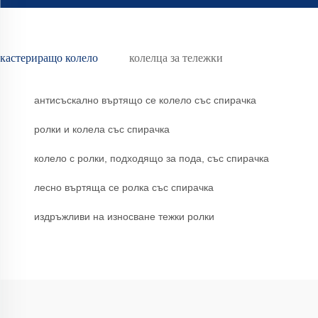
кастериращо колело
колелца за тележки
антисъскално въртящо се колело със спирачка
ролки и колела със спирачка
колело с ролки, подходящо за пода, със спирачка
лесно въртяща се ролка със спирачка
издръжливи на износване тежки ролки