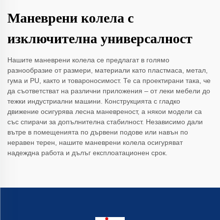
Маневрени колела с
изключителна универсалност
Нашите маневрени колела се предлагат в голямо
разнообразие от размери, материали като пластмаса, метал,
гума и PU, както и товароносимост. Те са проектирани така, че
да съответстват на различни приложения – от леки мебели до
тежки индустриални машини. Конструкцията с гладко
движение осигурява лесна маневреност, а някои модели са
със спирачи за допълнителна стабилност. Независимо дали
вътре в помещенията по дървени подове или навън по
неравен терен, нашите маневрени колела осигуряват
надеждна работа и дълъг експлоатационен срок.