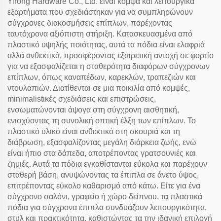
Yirong Hardware Co., Ltd. είναι κομψά και λειτουργικά
εξαρτήματα που σχεδιάστηκαν για να συμπληρώνουν
σύγχρονες διακοσμήσεις επίπλων, παρέχοντας
ταυτόχρονα αξιόπιστη στήριξη. Κατασκευασμένα από
πλαστικό υψηλής ποιότητας, αυτά τα πόδια είναι ελαφριά
αλλά ανθεκτικά, προσφέροντας εξαιρετική αντοχή σε φορτίο
για να εξασφαλίζεται η σταθερότητα διαφόρων σύγχρονων
επίπλων, όπως καναπέδων, καρεκλών, τραπεζιών και
ντουλαπιών. Διατίθενται σε μια ποικιλία από κομψές,
minimalistικές σχεδιάσεις και επιστρώσεις,
ενσωματώνονται άψογα στη σύγχρονη αισθητική,
ενισχύοντας τη συνολική οπτική έλξη των επίπλων. Το
πλαστικό υλικό είναι ανθεκτικό στη σκουριά και τη
διάβρωση, εξασφαλίζοντας μεγάλη διάρκεια ζωής, ενώ
είναι ήπιο στα δάπεδα, αποτρέποντας γρατσουνιές και
ζημιές. Αυτά τα πόδια εγκαθίστανται εύκολα και παρέχουν
σταθερή βάση, ανυψώνοντας τα έπιπλα σε άνετο ύψος,
επιτρέποντας εύκολο καθαρισμό από κάτω. Είτε για ένα
σύγχρονο σαλόνι, γραφείο ή χώρο δείπνου, τα πλαστικά
πόδια για σύγχρονα έπιπλα συνδυάζουν λειτουργικότητα,
στυλ και πρακτικότητα, καθιστώντας τα την ιδανική επιλογή