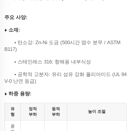
‌주요 사양‌:
♦ ‌소재‌:
▪ ‌탄소강‌: Zn-Ni 도금 (500시간 염수 분무 / ASTM
B117)
▪ ‌스테인레스 316‌: 항해용 내부식성
▪ ‌공학적 고분자‌: 유리 섬유 강화 폴리아미드 (UL 94
V-0 난연 등급)
♦ ‌하중 용량‌:
유
정적
동적
높이 조절
형
부하
부하
콤