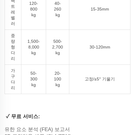
팩
120-
40-
트
800
260
15-35mm
레
kg
kg
벨
러
중
량
1,500-
500-
형
8,000
2,700
30-120mm
다
kg
kg
리
가
50-
20-
구
300
100
고정/±5° 기울기
다
kg
kg
리
‌
✓ 무료 서비스‌:
유한 요소 분석 (FEA) 보고서