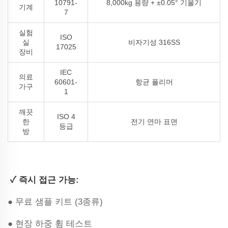
10791-
8,000kg 용량 + ±0.05° 기울기
기계
7
실험
ISO
실
비자기성 316SS
17025
장비
IEC
의료
60601-
항균 폴리머
가구
1
깨끗
ISO 4
한
전기 연마 표면
등급
방
‌
✓ 즉시 접근 가능:
● 무료 샘플 키트 (3종류)
● 현장 하중 휨 테스트