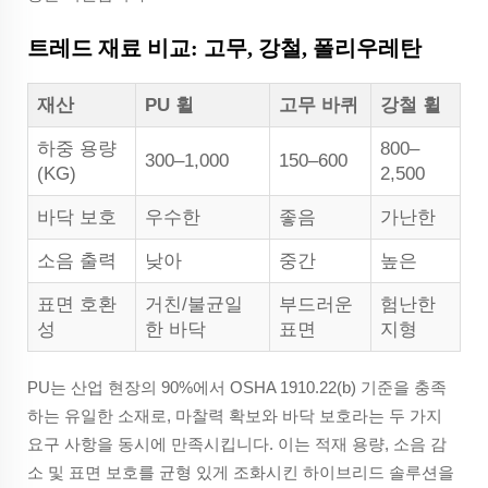
트레드 재료 비교: 고무, 강철, 폴리우레탄
재산
PU 휠
고무 바퀴
강철 휠
하중 용량
800–
300–1,000
150–600
(KG)
2,500
바닥 보호
우수한
좋음
가난한
소음 출력
낮아
중간
높은
표면 호환
거친/불균일
부드러운
험난한
성
한 바닥
표면
지형
PU는 산업 현장의 90%에서 OSHA 1910.22(b) 기준을 충족
하는 유일한 소재로, 마찰력 확보와 바닥 보호라는 두 가지
요구 사항을 동시에 만족시킵니다. 이는 적재 용량, 소음 감
소 및 표면 보호를 균형 있게 조화시킨 하이브리드 솔루션을