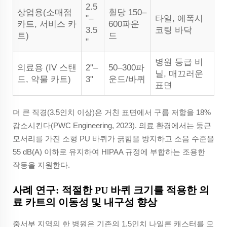
2.5
상업용(소매점
휠당 150–
"–
타일, 에폭시
카트, 서비스 카
600파운
3.5
코팅 바닥
트)
드
"
병원 등급 비
의료용 (IV 스탠
2"–
50–300파
닐, 매끄러운
드, 약물 카트)
3"
운드/바퀴
표면
더 큰 직경(3.5인치 이상)은 거친 표면에서 구름 저항을 18%
감소시킨다(PWC Engineering, 2023). 의료 환경에서는 둥근
모서리를 가진 소형 PU 바퀴가 긁힘을 방지하고 소음 수준을
55 dB(A) 이하로 유지하여 HIPAA 규정에 부합하는 조용한
작동을 지원한다.
사례 연구: 적절한 PU 바퀴 크기를 적용한 의
료 카트의 이동성 및 내구성 향상
중서부 지역의 한 병원은 기존의 1.5인치 나일론 캐스터를 모