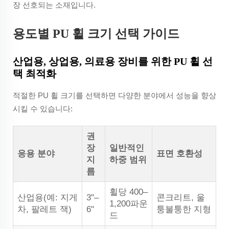
장 선호되는 소재입니다.
용도별 PU 휠 크기 선택 가이드
산업용, 상업용, 의료용 장비를 위한 PU 휠 선
택 최적화
적절한 PU 휠 크기를 선택하면 다양한 분야에서 성능을 향상
시킬 수 있습니다:
권
장
일반적인
응용 분야
표면 호환성
지
하중 범위
름
휠당 400–
산업용(예: 지게
3"–
콘크리트, 울
1,200파운
차, 팔레트 잭)
6"
퉁불퉁한 지형
드