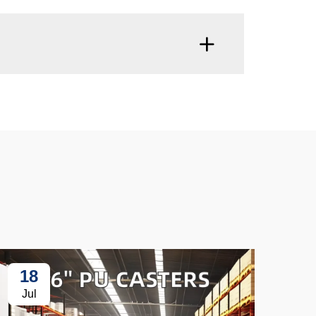
18
3
Jul
Ju