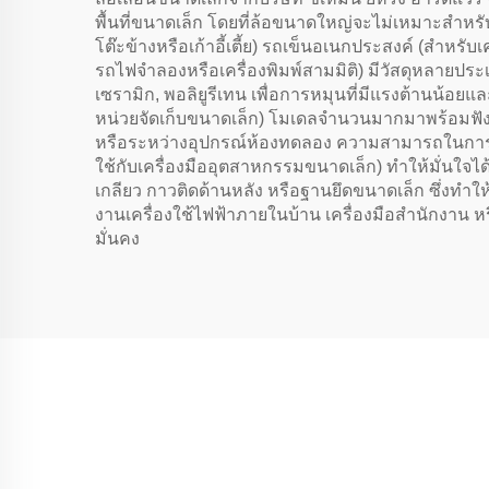
พื้นที่ขนาดเล็ก โดยที่ล้อขนาดใหญ่จะไม่เหมาะสำหรับกา
โต๊ะข้างหรือเก้าอี้เตี้ย) รถเข็นอเนกประสงค์ (สำห
รถไฟจำลองหรือเครื่องพิมพ์สามมิติ) มีวัสดุหลายประเ
เซรามิก, พอลิยูรีเทน เพื่อการหมุนที่มีแรงต้านน้
หน่วยจัดเก็บขนาดเล็ก) โมเดลจำนวนมากมาพร้อมฟังก์ชั
หรือระหว่างอุปกรณ์ห้องทดลอง ความสามารถในการรับน้
ใช้กับเครื่องมืออุตสาหกรรมขนาดเล็ก) ทำให้มั่นใจได้ว่
เกลียว กาวติดด้านหลัง หรือฐานยึดขนาดเล็ก ซึ่งทำให
งานเครื่องใช้ไฟฟ้าภายในบ้าน เครื่องมือสำนักงาน ห
มั่นคง