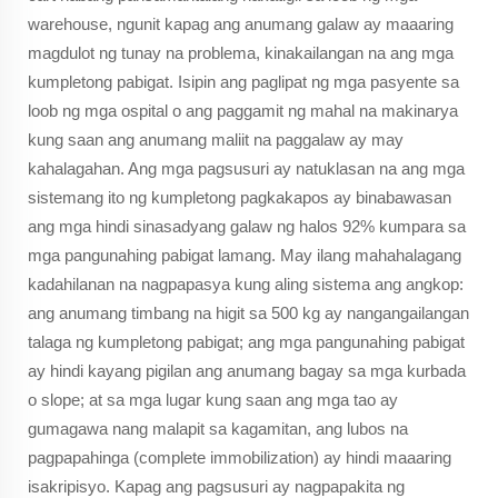
warehouse, ngunit kapag ang anumang galaw ay maaaring
magdulot ng tunay na problema, kinakailangan na ang mga
kumpletong pabigat. Isipin ang paglipat ng mga pasyente sa
loob ng mga ospital o ang paggamit ng mahal na makinarya
kung saan ang anumang maliit na paggalaw ay may
kahalagahan. Ang mga pagsusuri ay natuklasan na ang mga
sistemang ito ng kumpletong pagkakapos ay binabawasan
ang mga hindi sinasadyang galaw ng halos 92% kumpara sa
mga pangunahing pabigat lamang. May ilang mahahalagang
kadahilanan na nagpapasya kung aling sistema ang angkop:
ang anumang timbang na higit sa 500 kg ay nangangailangan
talaga ng kumpletong pabigat; ang mga pangunahing pabigat
ay hindi kayang pigilan ang anumang bagay sa mga kurbada
o slope; at sa mga lugar kung saan ang mga tao ay
gumagawa nang malapit sa kagamitan, ang lubos na
pagpapahinga (complete immobilization) ay hindi maaaring
isakripisyo. Kapag ang pagsusuri ay nagpapakita ng