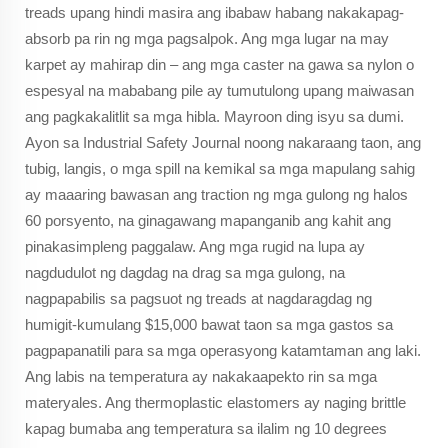
treads upang hindi masira ang ibabaw habang nakakapag-
absorb pa rin ng mga pagsalpok. Ang mga lugar na may
karpet ay mahirap din – ang mga caster na gawa sa nylon o
espesyal na mababang pile ay tumutulong upang maiwasan
ang pagkakalitlit sa mga hibla. Mayroon ding isyu sa dumi.
Ayon sa Industrial Safety Journal noong nakaraang taon, ang
tubig, langis, o mga spill na kemikal sa mga mapulang sahig
ay maaaring bawasan ang traction ng mga gulong ng halos
60 porsyento, na ginagawang mapanganib ang kahit ang
pinakasimpleng paggalaw. Ang mga rugid na lupa ay
nagdudulot ng dagdag na drag sa mga gulong, na
nagpapabilis sa pagsuot ng treads at nagdaragdag ng
humigit-kumulang $15,000 bawat taon sa mga gastos sa
pagpapanatili para sa mga operasyong katamtaman ang laki.
Ang labis na temperatura ay nakakaapekto rin sa mga
materyales. Ang thermoplastic elastomers ay naging brittle
kapag bumaba ang temperatura sa ilalim ng 10 degrees