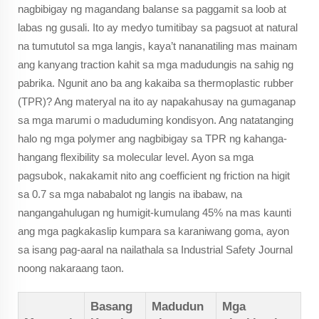
nagbibigay ng magandang balanse sa paggamit sa loob at
labas ng gusali. Ito ay medyo tumitibay sa pagsuot at natural
na tumututol sa mga langis, kaya’t nananatiling mas mainam
ang kanyang traction kahit sa mga madudungis na sahig ng
pabrika. Ngunit ano ba ang kakaiba sa thermoplastic rubber
(TPR)? Ang materyal na ito ay napakahusay na gumaganap
sa mga marumi o maduduming kondisyon. Ang natatanging
halo ng mga polymer ang nagbibigay sa TPR ng kahanga-
hangang flexibility sa molecular level. Ayon sa mga
pagsubok, nakakamit nito ang coefficient ng friction na higit
sa 0.7 sa mga nababalot ng langis na ibabaw, na
nangangahulugan ng humigit-kumulang 45% na mas kaunti
ang mga pagkakaslip kumpara sa karaniwang goma, ayon
sa isang pag-aaral na nailathala sa Industrial Safety Journal
noong nakaraang taon.
Basang
Madudun
Mga