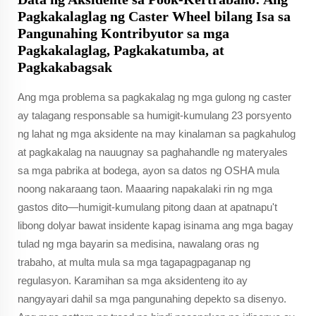
Pagkakalaglag ng Caster Wheel bilang Isa sa
Pangunahing Kontribyutor sa mga
Pagkakalaglag, Pagkakatumba, at
Pagkakabagsak
Ang mga problema sa pagkakalag ng mga gulong ng caster
ay talagang responsable sa humigit-kumulang 23 porsyento
ng lahat ng mga aksidente na may kinalaman sa pagkahulog
at pagkakalag na nauugnay sa paghahandle ng materyales
sa mga pabrika at bodega, ayon sa datos ng OSHA mula
noong nakaraang taon. Maaaring napakalaki rin ng mga
gastos dito—humigit-kumulang pitong daan at apatnapu't
libong dolyar bawat insidente kapag isinama ang mga bagay
tulad ng mga bayarin sa medisina, nawalang oras ng
trabaho, at multa mula sa mga tagapagpaganap ng
regulasyon. Karamihan sa mga aksidenteng ito ay
nangyayari dahil sa mga pangunahing depekto sa disenyo.