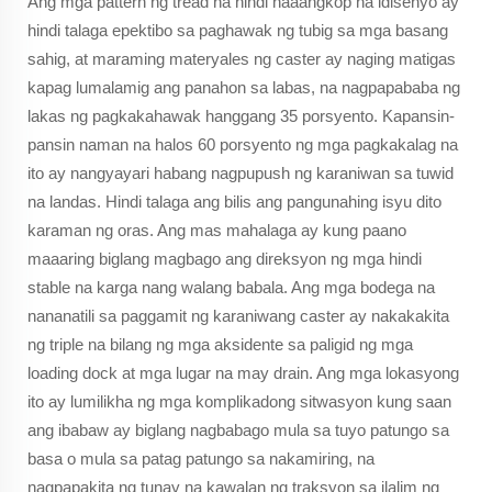
Ang mga pattern ng tread na hindi naaangkop na idisenyo ay
hindi talaga epektibo sa paghawak ng tubig sa mga basang
sahig, at maraming materyales ng caster ay naging matigas
kapag lumalamig ang panahon sa labas, na nagpapababa ng
lakas ng pagkakahawak hanggang 35 porsyento. Kapansin-
pansin naman na halos 60 porsyento ng mga pagkakalag na
ito ay nangyayari habang nagpupush ng karaniwan sa tuwid
na landas. Hindi talaga ang bilis ang pangunahing isyu dito
karaman ng oras. Ang mas mahalaga ay kung paano
maaaring biglang magbago ang direksyon ng mga hindi
stable na karga nang walang babala. Ang mga bodega na
nananatili sa paggamit ng karaniwang caster ay nakakakita
ng triple na bilang ng mga aksidente sa paligid ng mga
loading dock at mga lugar na may drain. Ang mga lokasyong
ito ay lumilikha ng mga komplikadong sitwasyon kung saan
ang ibabaw ay biglang nagbabago mula sa tuyo patungo sa
basa o mula sa patag patungo sa nakamiring, na
nagpapakita ng tunay na kawalan ng traksyon sa ilalim ng