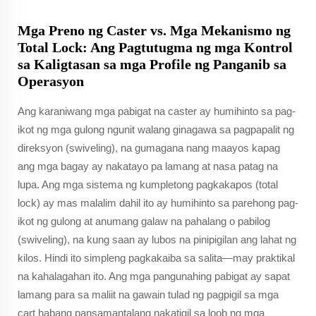
Mga Preno ng Caster vs. Mga Mekanismo ng
Total Lock: Ang Pagtutugma ng mga Kontrol
sa Kaligtasan sa mga Profile ng Panganib sa
Operasyon
Ang karaniwang mga pabigat na caster ay humihinto sa pag-
ikot ng mga gulong ngunit walang ginagawa sa pagpapalit ng
direksyon (swiveling), na gumagana nang maayos kapag
ang mga bagay ay nakatayo pa lamang at nasa patag na
lupa. Ang mga sistema ng kumpletong pagkakapos (total
lock) ay mas malalim dahil ito ay humihinto sa parehong pag-
ikot ng gulong at anumang galaw na pahalang o pabilog
(swiveling), na kung saan ay lubos na pinipigilan ang lahat ng
kilos. Hindi ito simpleng pagkakaiba sa salita—may praktikal
na kahalagahan ito. Ang mga pangunahing pabigat ay sapat
lamang para sa maliit na gawain tulad ng pagpigil sa mga
cart habang pansamantalang nakatigil sa loob ng mga