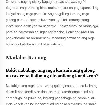
Celsius o naging sticky kapag tumaas sa itaas ng 40
degrees, na parehong hindi mainam para sa pagpapanatili ng
katiyakan ng mga pasanin. Ang pagpili ng tamang mga
gulong para sa bawat sitwasyon ay hindi lamang isang
matalinong desisyon sa negosyo – ito ay tunay na mahalaga
para sa kaligtasan sa lugar ng trabaho. Kahit ang maliit na
pagkakamali sa alignment ay maaaring bawasan ang mga
buffer sa kaligtasan ng halos kalahati.
Madalas Itanong
Bakit nababigo ang mga karaniwang gulong
na caster sa ilalim ng dinamikong kondisyon?
Nababigo ang mga karaniwang gulong na caster sa ilalim ng
dinamikong kondisyon dahil sa mga kadahilanan tulad ng
sentripugal na puwersa, biglang pagbabago ng pasanin, at
mga kondisyon ng ibabaw tulad ng basa o marumi na sahig