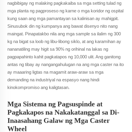
nagbibigay ng malaking pagkakaiba sa mga setting tulad ng
mga planta ng pagproseso ng karne o mga koridor ng ospital
kung saan ang mga pamantayan sa kalinisan ay mahigpit.
Sinusubok din ng kumpanya ang bawat disenyo nito nang
maingat. Pinapatakbo nila ang mga sample sa ilalim ng 300
kg na bigat sa loob ng libu-libong siklo, at ang karamihan ay
nananatiling may higit sa 90% ng orihinal na lakas ng
pagpapahinto kahit pagkatapos ng 10,000 ulit. Ang ganitong
antas ng tibay ay nangangahulugan na ang mga caster na ito
ay maaaring ligtas na magamit araw-araw sa mga
demanding na industriyal na espasyo nang hindi
kinokompromiso ang kaligtasan.
Mga Sistema ng Pagsuspinde at
Pagkakapos na Nakakatanggal sa Di-
Inaasahang Galaw ng Mga Caster
Wheel