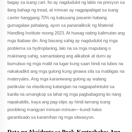
bagay sa isang cart. Ito ay nagdudulot ng labis na presyon sa
ilang bahagi ng tread, at minsan ay nagpapabigat sa isang
caster hanggang 70% ng kabuuang pasanin habang
gumagalaw pahalang, ayon sa pananaliksik ng Material
Handling Institute noong 2023. At huwag nating kalimutan ang
mga ibabaw din. Ang basang sahig ay nagdudulot ng mga
problema sa hydroplaning, lalo na sa mga mapulang o
makinang sahig, samantalang ang alikabok at dumi ay
bumubuo ng mga maliit na lugar kung saan hindi na lubos na
nakakadikit ang mga gulong kung ginawa sila sa matitigas na
materyales. Ang mga karaniwang gulong ay walang
partikular na elastikong katangian na nagpapahintulot sa
kanila na umangkop sa lahat ng mga pagbabagong ito nang
napakabilis, kaya ang pag-slips ay hindi lamang isang
posibleng mangyari minsan-minsan—kundi halos
garantisado sa karamihan ng mga sitwasyon.
Data ng Aksidente sa Pook-Kertrabaho: Ang