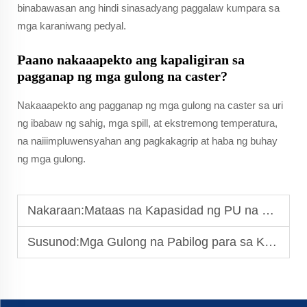
binabawasan ang hindi sinasadyang paggalaw kumpara sa
mga karaniwang pedyal.
Paano nakaaapekto ang kapaligiran sa
pagganap ng mga gulong na caster?
Nakaaapekto ang pagganap ng mga gulong na caster sa uri
ng ibabaw ng sahig, mga spill, at ekstremong temperatura,
na naiiimpluwensyahan ang pagkakagrip at haba ng buhay
ng mga gulong.
Nakaraan:
Mataas na Kapasidad ng PU na Gulong: Angkop para sa Mga Kagamitang Pang-mabigat
Susunod:
Mga Gulong na Pabilog para sa Kagalangang Medikal: Kagandahan at Kaligtasan