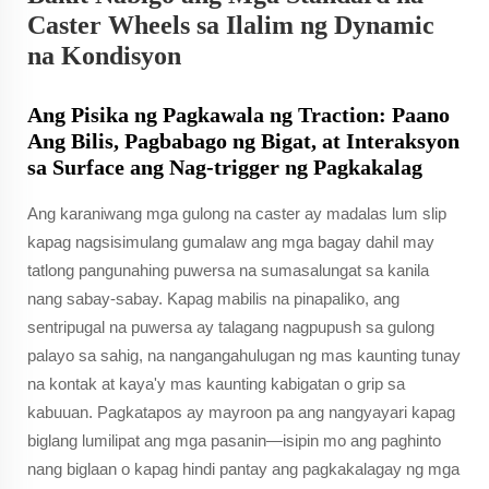
Caster Wheels sa Ilalim ng Dynamic
na Kondisyon
Ang Pisika ng Pagkawala ng Traction: Paano
Ang Bilis, Pagbabago ng Bigat, at Interaksyon
sa Surface ang Nag-trigger ng Pagkakalag
Ang karaniwang mga gulong na caster ay madalas lum slip
kapag nagsisimulang gumalaw ang mga bagay dahil may
tatlong pangunahing puwersa na sumasalungat sa kanila
nang sabay-sabay. Kapag mabilis na pinapaliko, ang
sentripugal na puwersa ay talagang nagpupush sa gulong
palayo sa sahig, na nangangahulugan ng mas kaunting tunay
na kontak at kaya'y mas kaunting kabigatan o grip sa
kabuuan. Pagkatapos ay mayroon pa ang nangyayari kapag
biglang lumilipat ang mga pasanin—isipin mo ang paghinto
nang biglaan o kapag hindi pantay ang pagkakalagay ng mga