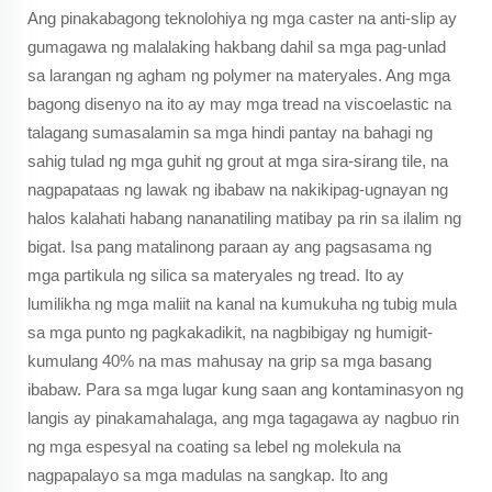
Ang pinakabagong teknolohiya ng mga caster na anti-slip ay
gumagawa ng malalaking hakbang dahil sa mga pag-unlad
sa larangan ng agham ng polymer na materyales. Ang mga
bagong disenyo na ito ay may mga tread na viscoelastic na
talagang sumasalamin sa mga hindi pantay na bahagi ng
sahig tulad ng mga guhit ng grout at mga sira-sirang tile, na
nagpapataas ng lawak ng ibabaw na nakikipag-ugnayan ng
halos kalahati habang nananatiling matibay pa rin sa ilalim ng
bigat. Isa pang matalinong paraan ay ang pagsasama ng
mga partikula ng silica sa materyales ng tread. Ito ay
lumilikha ng mga maliit na kanal na kumukuha ng tubig mula
sa mga punto ng pagkakadikit, na nagbibigay ng humigit-
kumulang 40% na mas mahusay na grip sa mga basang
ibabaw. Para sa mga lugar kung saan ang kontaminasyon ng
langis ay pinakamahalaga, ang mga tagagawa ay nagbuo rin
ng mga espesyal na coating sa lebel ng molekula na
nagpapalayo sa mga madulas na sangkap. Ito ang