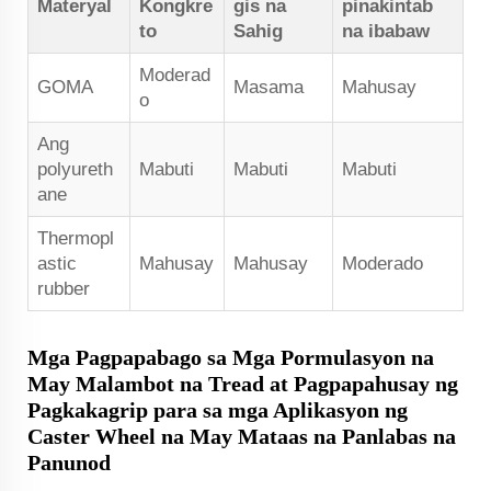
Materyal
Kongkre
gis na
pinakintab
to
Sahig
na ibabaw
Moderad
GOMA
Masama
Mahusay
o
Ang
polyureth
Mabuti
Mabuti
Mabuti
ane
Thermopl
astic
Mahusay
Mahusay
Moderado
rubber
Mga Pagpapabago sa Mga Pormulasyon na
May Malambot na Tread at Pagpapahusay ng
Pagkakagrip para sa mga Aplikasyon ng
Caster Wheel na May Mataas na Panlabas na
Panunod