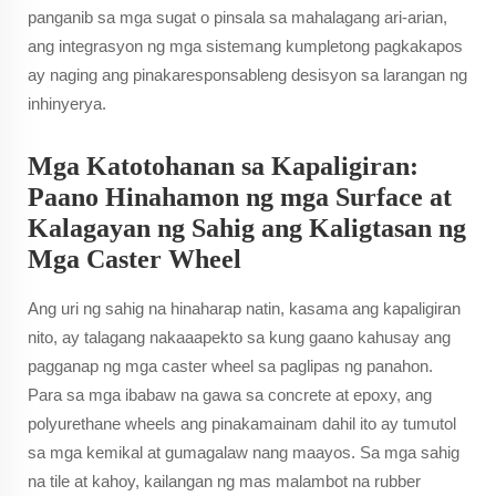
panganib sa mga sugat o pinsala sa mahalagang ari-arian,
ang integrasyon ng mga sistemang kumpletong pagkakapos
ay naging ang pinakaresponsableng desisyon sa larangan ng
inhinyerya.
Mga Katotohanan sa Kapaligiran:
Paano Hinahamon ng mga Surface at
Kalagayan ng Sahig ang Kaligtasan ng
Mga Caster Wheel
Ang uri ng sahig na hinaharap natin, kasama ang kapaligiran
nito, ay talagang nakaaapekto sa kung gaano kahusay ang
pagganap ng mga caster wheel sa paglipas ng panahon.
Para sa mga ibabaw na gawa sa concrete at epoxy, ang
polyurethane wheels ang pinakamainam dahil ito ay tumutol
sa mga kemikal at gumagalaw nang maayos. Sa mga sahig
na tile at kahoy, kailangan ng mas malambot na rubber