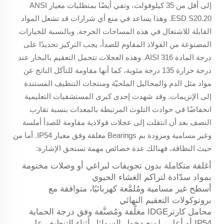
إلى أقل من 35 كيلوفولت، وتفي أيضًا بمتطلبات معيار ANSI
ESD S20.20. وهذا يساعد في منع أي شرارات قد تشعل المواد
القابلة للاشتعال في هذه المساحات الحرجة. وبالنسبة للخيارات
المصنوعة من الفولاذ المقاوم للصدأ، يجب التركيز تحديدًا على
درجة المادة AISI 316. وهذه العجلات تتحمل التعقيم بالبخار عند
درجة حرارة 135 درجة مئوية، كما أنها مقاومة للتآكل الناتج عن
مواد مثل الدم والمحاليل الملحيّة ومنتجات التنظيف المستندة
إلى الإنزيمات. وقد شهدت إحدى كبرى المستشفيات التعليمية
انخفاضًا في حوادث التلوث المرتبطة بالمعدات بنسبة تقارب
النصف بعد أن انتقلت إلى عجلات فولاذية مقاومة للصدأ أملسة
وغير مسامية ومزودة بم Bearings مغلقة وفق معيار IP54. أما من
حيث النظافة، فهنالك عدة خصائص مهمة تستحق الإشارة:
أغلفة متكاملة بدون تجويفات لبراغي أو وصلات مختومة
بمواد سدّادة لتراكم الغشاء الحيوي
أسطح غير مسامية ومُلمَّعة كهربائيًا، متوافقة مع
بروتوكولات التعقيم النهائي
محامل كارترIDGE مغلَّفة ومُصنَّفة وفق درجة الحماية
IP54 أو أعلى، لمنع دخول السوائل أثناء التنظيف على