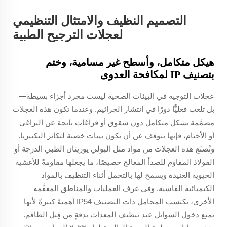
التصميم النظيف والامتثال التنظيمي
لعجلات الترجيح الطبية
هيكل متكامل، وأسطح غير مسامية، وختم
بتصنيف IP لمكافحة العدوى
عجلات التوجيه في البيئات الصحية ليست مجرد أجزاء بسيطة—
بل تلعب فعليًّا دورًا في انتشار الجراثيم. وعندما تكون هذه العجلات
مصمَّمة بشكل متكامل دون شقوق أو فراغات ناتجة عن البراغي
أو الأختام، فإنها تتوقف عن أن تكون بيئات خصبة لتكاثر البكتيريا.
وتُصنَع هذه العجلات من مواد مثل البولي يوريثان الطبي الدرجة أو
الفولاذ المقاوم للصدأ المعالج خصيصًا، ما يجعلها مقاومةً للأغشية
الحيوية العنيدة ويسمح لها بالتحمل أثناء التنظيف بالمواد
الكيميائية القاسية. وفي غرف العمليات والمناطق المعقَّمة
الأخرى، تكتسب المحامل ذات التصنيف IP54 أهميةً كبيرةً لأنها
تمنع دخول السوائل عند تنظيف المعدات بدقةٍ من قِبل الطاقم.