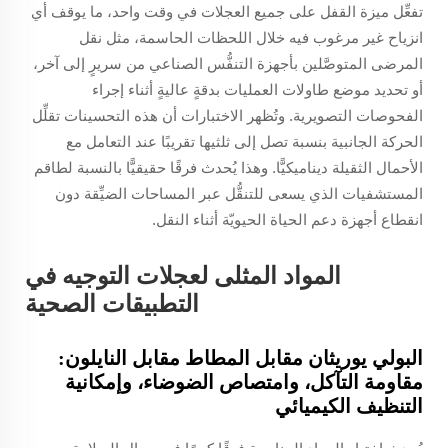
تفعِّل ميزة القفل على جميع العجلات في وقت واحد، ما يوقف أي
انزياح غير مرغوب فيه خلال اللحظات الحاسمة، مثل نقل
المرضى المتوصَّلين بأجهزة التنفُّس الصناعي من سريرٍ إلى آخر،
أو تحديد موضع طاولات العمليات بدقةٍ عاليةٍ أثناء إجراء
الفحوصات التصويرية. وتُظهر الاختبارات أن هذه التحسينات تقلِّل
الحركة الجانبية بنسبة تصل إلى ثلثيها تقريبًا عند التعامل مع
الأحمال الثقيلة ديناميكيًّا. وهذا يُحدث فرقًا حقيقيًّا بالنسبة لطاقم
المستشفيات الذي يسعى للتنقُّل عبر المساحات الضيِّقة دون
انقطاع أجهزة دعم الحياة الحيويّة أثناء النقل.
المواد المثلى لعجلات التوجيه في
التطبيقات الصحية
البولي يوريثان مقابل المطاط مقابل النايلون:
مقاومة التآكل، وامتصاص الضوضاء، وإمكانية
التنظيف الكيميائي