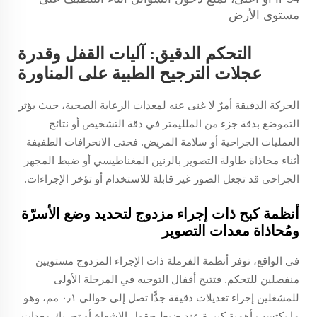
مستوى الأرض
التحكم الدقيق: آليات القفل وقدرة
عجلات الترجيح الطبية على المناورة
الحركة الدقيقة أمرٌ لا غنى عنه لمعدات الرعاية الصحية، حيث يؤثر
التموضع بدقة جزء من الملليمتر في دقة التشخيص أو نتائج
العمليات الجراحية أو سلامة المريض. فحتى الانحرافات الطفيفة
أثناء محاذاة طاولة التصوير بالرنين المغناطيسي أو ضبط المجهر
الجراحي قد تجعل الصور غير قابلة للاستخدام أو تؤخر الإجراءات.
أنظمة كبح ذات إجراء مزدوج لتحديد وضع الأسرّة
ومُحاذاة معدات التصوير
في الواقع، توفر أنظمة الفرملة ذات الإجراء المزدوج مستويين
منفصلين للتحكم. فتتيح أقفال التوجيه في المرحلة الأولى
للمشغلين إجراء تعديلات دقيقة جدًّا تصل إلى حوالي ٠٫١ مم، وهو
ما يكتسب أهمية كبيرة عند ضبط حقول الإشعاع أو تحريك معدات