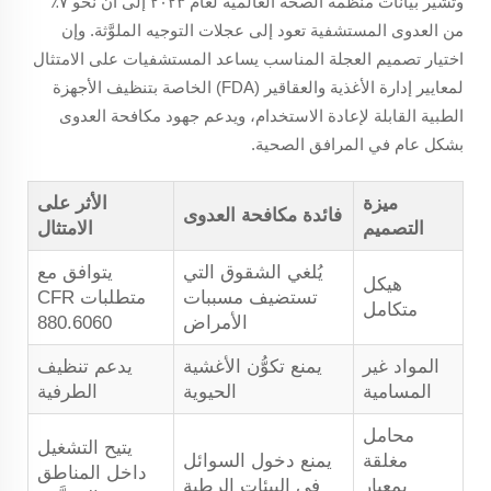
وتشير بيانات منظمة الصحة العالمية لعام ٢٠٢٣ إلى أن نحو ٧٪
من العدوى المستشفية تعود إلى عجلات التوجيه الملوَّثة. وإن
اختيار تصميم العجلة المناسب يساعد المستشفيات على الامتثال
لمعايير إدارة الأغذية والعقاقير (FDA) الخاصة بتنظيف الأجهزة
الطبية القابلة لإعادة الاستخدام، ويدعم جهود مكافحة العدوى
بشكل عام في المرافق الصحية.
ميزة
الأثر على
فائدة مكافحة العدوى
التصميم
الامتثال
يُلغي الشقوق التي
يتوافق مع
هيكل
تستضيف مسببات
متطلبات CFR
متكامل
الأمراض
880.6060
المواد غير
يمنع تكوُّن الأغشية
يدعم تنظيف
المسامية
الحيوية
الطرفية
محامل
يتيح التشغيل
مغلقة
يمنع دخول السوائل
داخل المناطق
بمعيار
في البيئات الرطبة