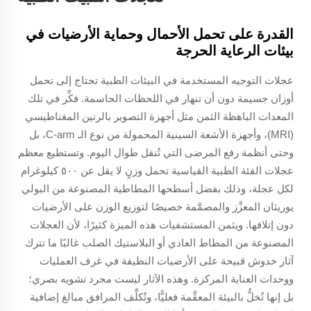
القدرة على تحمل الأحمال وحماية الأرضيات في
بيئات الرعاية الحرجة
عجلات التوجيه المستخدمة في البيئات الطبية تحتاج إلى تحمل
أوزان جسيمة دون أن تنهار في اللحظات الحاسمة. فكِّر في تلك
المعدات الباهظة الثمن مثل أجهزة التصوير بالرنين المغناطيسي
(MRI)، وأجهزة الأشعة السينية المحمولة من نوع الـ C-arm، بل
وحتى أنظمة رفع المرضى التي تُنقل طوال اليوم. وتستطيع معظم
عجلات الفئة الطبية القياسية تحمل وزنٍ لا يقل عن ٥٠٠ كيلوغرام
لكل عجلة، وذلك بفضل أسطحها المطاطية المصنوعة من البولي
يوريثان المعزَّز والمصمَّمة خصيصًا لتوزيع الوزن على الأرضيات
دون إتلافها. ويثمن المستشفيات هذه الميزة كثيرًا، لأن العجلات
المصنوعة من المطاط العادي أو البلاستيك الصلب غالبًا ما تترك
آثار خدوش قبيحة على الأرضيات النظيفة في غرف العمليات
ووحدات العناية المركزة. وهذه الآثار ليست مجرد تشويه بصري؛
بل إنها تُخلُّ بالبيئة المعقَّمة فعليًّا، وتُكلِّف المرافق مبالغ إضافية