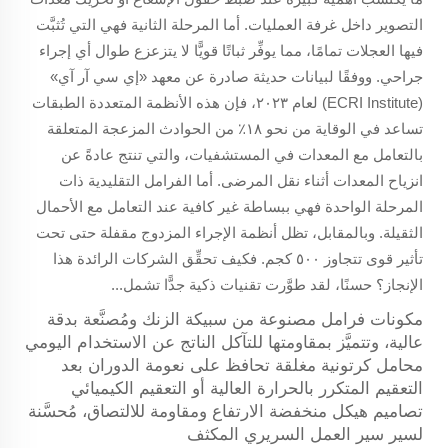
التصوير داخل غرفة العمليات. أما المرحلة الثانية فهي التي تُثبَّت
فيها العجلات تمامًا، مما يوفِّر ثباتًا قويًّا لا يتزعزع طوال أي إجراء
جراحي. ووفقًا لبيانات حديثة صادرة عن معهد «إي سي آر آي»
(ECRI Institute) لعام ٢٠٢٣، فإن هذه الأنظمة المتعددة الطبقات
تساعد في الوقاية من نحو ١٨٪ من الحوادث المزعجة المتعلقة
بالتعامل مع المعدات في المستشفيات، والتي تنتج عادةً عن
انزياح المعدات أثناء نقل المرضى. أما الفرامل التقليدية ذات
المرحلة الواحدة فهي ببساطة غير كافية عند التعامل مع الأحمال
الثقيلة. وبالمقابل، تظل أنظمة الإجراء المزدوج مقفلة حتى تحت
تأثير قوى تتجاوز ٥٠٠ كجم. فكيف تحقِّق الشركات الرائدة هذا
الإنجاز؟ حسنًا، لقد طوَّرت تقنيات ذكية جدًّا تشمل...
مكونات فرامل مصنوعة من سبيكة الزنك ومُصنَّعة بدقة
عالية، وتتميَّز بمقاومتها للتآكل الناتج عن الاستخدام اليومي
محامل كرتونية مغلقة تحافظ على نعومة الدوران بعد
التعقيم المتكرر بالحرارة العالية أو التعقيم الكيميائي
تصاميم هيكل منخفضة الارتفاع ومقاومة للالتصاق، مُحسَّنة
لسير سير العمل السريري المكثف