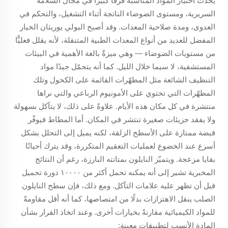
يُحدث اختيار المواد المناسبة فرقًا كبيرًا في مجال السلامة
السريرية، ومستوى الضوضاء الناتجة أثناء التشغيل، والتحكم في
العدوى، ومدة صلاحية المعدات. وقد أصبح البولي يوريثان الخيار
المفضل للعديد من أنواع المعدات الطبية المتنقلة، لأنه يقلل فعليًّا
من مستويات الضوضاء — وهي ميزةٌ بالغة الأهمية في البيئات
المستشفية، لا سيما خلال الليل. كما أنه يتحمّل جيدًا مواد
التنظيف الشائعة مثل المطهّرات القائمة على الكحول وتلك
المطهّرات التي تحتوي على الأمونيوم الرباعي والتي نراها
منتشرة في كل مكان هذه الأيام. علاوةً على ذلك، لا يتآكل بسهولة
ولا يفقد جزيئات صغيرة تنتشر في المكان. أما المطاط فيوفّر
قبضة ممتازة على الأسطح الزلقة، لكنه يميل إلى التحلل بشكل
أسرع عند الخضوع لعمليات التعقيم المتكررة، وقد يترك أحيانًا
بقايا مزعجة. ويتميّز النايلون بمتانته البارزة، رغم أن النتائج
المخبرية تشير إلى أنه يمكنه تحمل أكثر من ١٠٠٠٠ دورة تحميل
قبل أن تظهر عليه علامات التآكل. ومع ذلك، فإن سطح النايلون
الصلب ينقل الاهتزازات بدلًا من امتصاصها، كما أنه أقل مقاومةً
للمواد الكيميائية مقارنةً بخيارات أخرى. وعند اتخاذ القرار بشأن
المادة الأنسب لتطبيقات معينة: