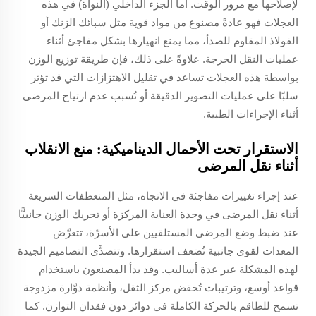
لإصلاحها مع مرور الوقت. أما الجزء الداخلي (النواة) في هذه
العجلات فهو عادةً مصنوع من مواد قوية مثل سبائك الزنك أو
الفولاذ المقاوم للصدأ، مما يمنع انهيارها بشكل مفاجئ أثناء
عمليات النقل الحرجة. علاوةً على ذلك، فإن طريقة توزيع الوزن
بواسطة هذه العجلات تساعد في تقليل الاهتزازات التي قد تؤثر
سلبًا على عمليات التصوير الدقيقة أو تُسبب عدم ارتياح المرضى
أثناء الإجراءات الطبية.
الاستقرار تحت الأحمال الديناميكية: منع الانقلاب
أثناء نقل المرضى
عند إجراء تغييرات مفاجئة في الاتجاه، مثل المنعطفات السريعة
أثناء نقل المرضى في وحدة العناية المركزة أو تحريك الوزن جانبيًّا
عند ضبط وضع المرضى المستلقيين على الأسرّة، تتعرَّض
المعدات لقوى جانبية تُضعف استقرارها. وتتصدَّى التصاميم الجيدة
لهذه المشكلة عبر عدة أساليب. وقد بدأ المصنعون باستخدام
قواعد أوسع، وترتيبات تُخفض مركز الثقل، وأنظمة دوَّارة مزدوجة
تسمح للطاقم بالحركة الكاملة في دوائر دون فقدان التوازن. كما