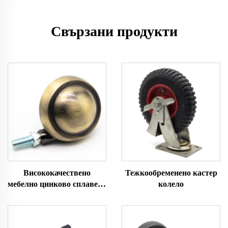
Свързани продукти
Висококачествено
Тежкообременено кастер
мебелно цинково сплавено
колело
колело с топка