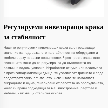
Регулируеми нивелиращи крака
за стабилност
Нашите регулируеми нивелиращи крака са от решаващо
значение за поддържането на стабилност на оборудване и
мебели върху неравни повърхности. Чрез просто завъртане
височината може да се регулира, за да съответства на
различни подови условия. Изработени от гума или пластмаса
с противоподскалзващи дънца, те увеличават триенето с пода,
предотвратявайки плъзването. Освен това те намаляват
вибрациите и шума, генерирани от работата на оборудването,
което ги прави подходящи за машиностроение, рафтове и
мебели, изискващи стабилна основа.