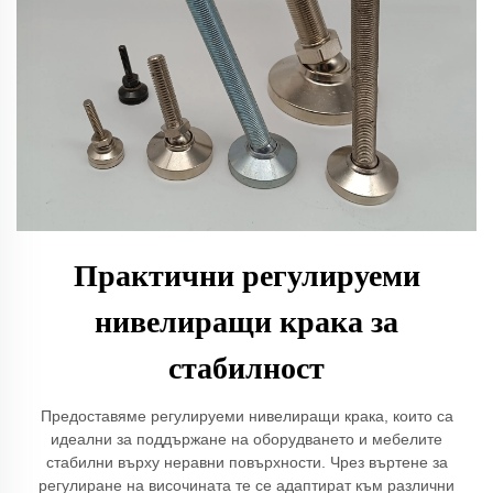
Практични регулируеми
нивелиращи крака за
стабилност
Предоставяме регулируеми нивелиращи крака, които са
идеални за поддържане на оборудването и мебелите
стабилни върху неравни повърхности. Чрез въртене за
регулиране на височината те се адаптират към различни