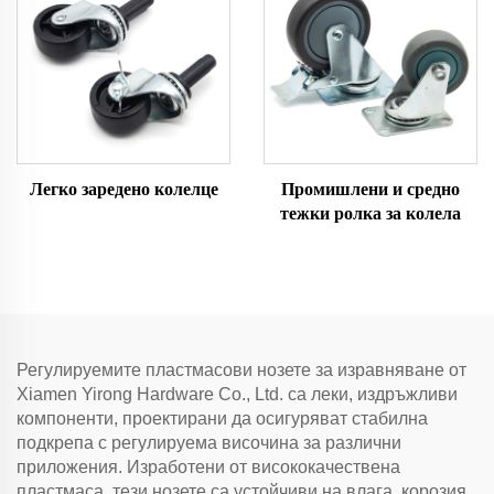
Легко заредено колелце
Промишлени и средно
тежки ролка за колела
Регулируемите пластмасови нозете за изравняване от
Xiamen Yirong Hardware Co., Ltd. са леки, издръжливи
компоненти, проектирани да осигуряват стабилна
подкрепа с регулируема височина за различни
приложения. Изработени от висококачествена
пластмаса, тези нозете са устойчиви на влага, корозия