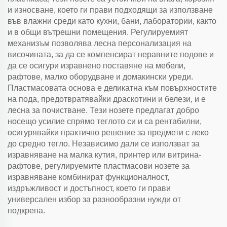
и износване, което ги прави подходящи за използване
във влажни среди като кухни, бани, лаборатории, както
и в общи вътрешни помещения. Регулируемият
механизъм позволява лесна персонализация на
височината, за да се компенсират неравните подове и
да се осигури изравнено поставяне на мебели,
рафтове, малко оборудване и домакински уреди.
Пластмасовата основа е деликатна към повърхностите
на пода, предотвратявайки драскотини и белези, и е
лесна за почистване. Тези нозете предлагат добро
носещо усилие спрямо теглото си и са рентабилни,
осигурявайки практично решение за предмети с леко
до средно тегло. Независимо дали се използват за
изравняване на малка кутия, принтер или витрина-
рафтове, регулируемите пластмасови нозете за
изравняване комбинират функционалност,
издръжливост и достъпност, което ги прави
универсален избор за разнообразни нужди от
подкрепа.