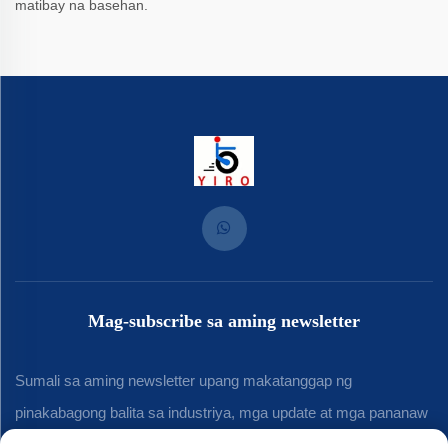
matibay na basehan.
Mag-subscribe sa aming newsletter
Sumali sa aming newsletter upang makatanggap ng
pinakabagong balita sa industriya, mga update at mga pananaw
mula sa aming koponan.