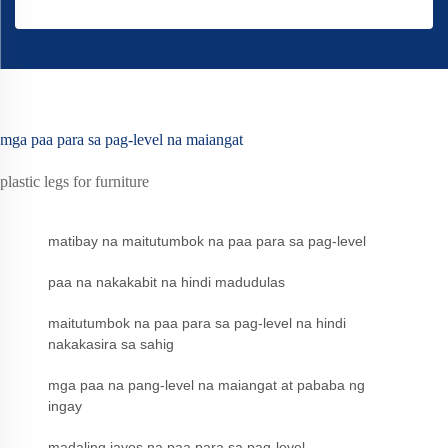
mga paa para sa pag-level na maiangat
plastic legs for furniture
matibay na maitutumbok na paa para sa pag-level
paa na nakakabit na hindi madudulas
maitutumbok na paa para sa pag-level na hindi
nakakasira sa sahig
mga paa na pang-level na maiangat at pababa ng
ingay
madaling iayos na paa para sa pag-level