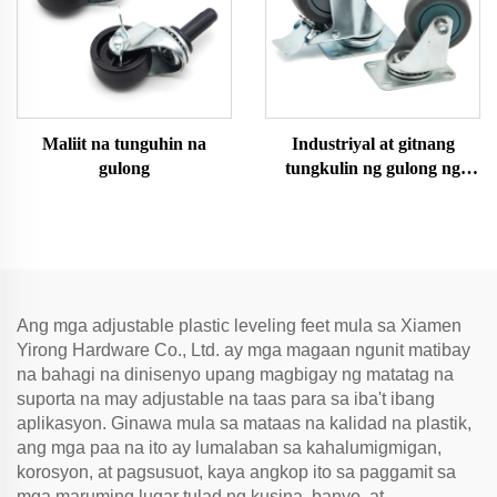
Maliit na tunguhin na
Industriyal at gitnang
gulong
tungkulin ng gulong ng
caster
Ang mga adjustable plastic leveling feet mula sa Xiamen
Yirong Hardware Co., Ltd. ay mga magaan ngunit matibay
na bahagi na dinisenyo upang magbigay ng matatag na
suporta na may adjustable na taas para sa iba't ibang
aplikasyon. Ginawa mula sa mataas na kalidad na plastik,
ang mga paa na ito ay lumalaban sa kahalumigmigan,
korosyon, at pagsusuot, kaya angkop ito sa paggamit sa
mga maruming lugar tulad ng kusina, banyo, at