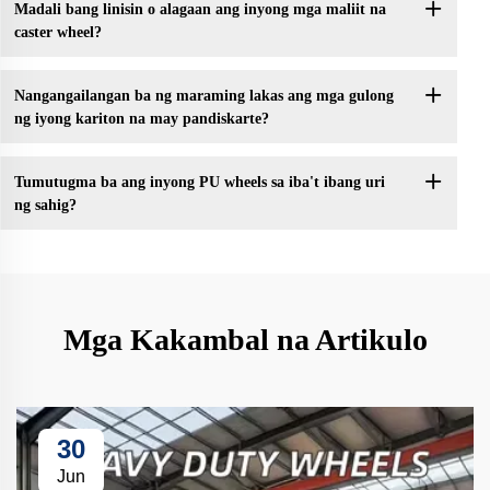
Madali bang linisin o alagaan ang inyong mga maliit na
caster wheel?
Nangangailangan ba ng maraming lakas ang mga gulong
ng iyong kariton na may pandiskarte?
Tumutugma ba ang inyong PU wheels sa iba't ibang uri
ng sahig?
Mga Kakambal na Artikulo
30
Jun