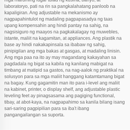
laboratoryo, pati na rin sa pangkalahatang panloob na
kapaligiran. Ang adjustable na mekanismo ay
nagpapahintulot ng madaling pagpapasadya ng taas
upang kompensahin ang hindi pantay na sahig, na
nagsisiguro ng maayos na pagkakalagay ng muwebles,
istante, maliit na kagamitan, at appliances. Ang plastik na
base ay hindi nakakapinsala sa ibabaw ng sahig,
pinipigilan ang mga bakas at gasgas, at madaling linisin.
Ang mga paa na ito ay may magandang kakayahan sa
pagdadala ng bigat sa kabila ng kanilang mabigat na
timbang at matipid sa gastos, na nag-aalok ng praktikal na
solusyon para sa mga maliit hanggang katamtamang bigat
na bagay. Kung gagamitin man ito para i-level ang maliit
na kabinet, printer, o display shelf, ang adjustable plastic
leveling feet ay pinagsasama ang pagiging functional,
tibay, at abot-kaya, na nagpapahimo sa kanila bilang isang
sari-saring pagpipilian para sa iba't ibang
pangangailangan sa suporta.