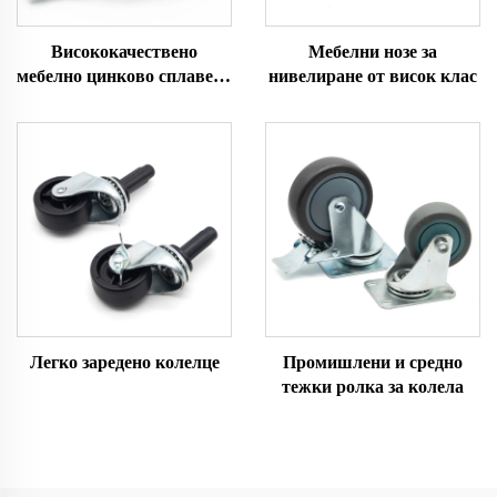
Висококачествено
Мебелни нозе за
мебелно цинково сплавено
нивелиране от висок клас
колело с топка
Легко заредено колелце
Промишлени и средно
тежки ролка за колела