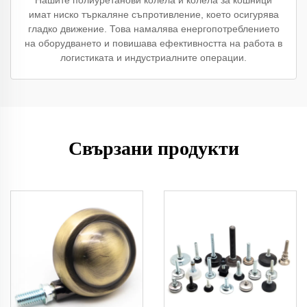
Нашите полиуретанови колела и колела за кошници
имат ниско търкаляне съпротивление, което осигурява
гладко движение. Това намалява енергопотреблението
на оборудването и повишава ефективността на работа в
логистиката и индустриалните операции.
Свързани продукти