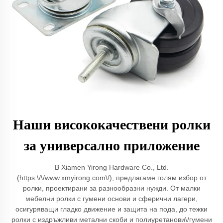
Наши висококачествени ролки
за универсално приложение
В Xiamen Yirong Hardware Co., Ltd.
(https:\/\/www.xmyirong.com\/), предлагаме голям избор от
ролки, проектирани за разнообразни нужди. От малки
мебелни ролки с гумени основи и сферични лагери,
осигуряващи гладко движение и защита на пода, до тежки
ролки с издръжливи метални скоби и полиуретанови\/гумени