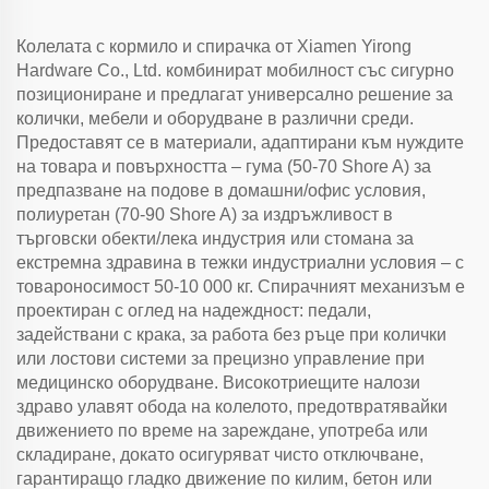
Колелата с кормилo и спирачка от Xiamen Yirong
Hardware Co., Ltd. комбинират мобилност със сигурно
позициониране и предлагат универсално решение за
колички, мебели и оборудване в различни среди.
Предоставят се в материали, адаптирани към нуждите
на товара и повърхността – гума (50-70 Shore A) за
предпазване на подове в домашни/офис условия,
полиуретан (70-90 Shore A) за издръжливост в
търговски обекти/лека индустрия или стомана за
екстремна здравина в тежки индустриални условия – с
товароносимост 50-10 000 кг. Спирачният механизъм е
проектиран с оглед на надеждност: педали,
задействани с крака, за работа без ръце при колички
или лостови системи за прецизно управление при
медицинско оборудване. Високотриещите налози
здраво улавят обода на колелото, предотвратявайки
движението по време на зареждане, употреба или
складиране, докато осигуряват чисто отключване,
гарантиращо гладко движение по килим, бетон или