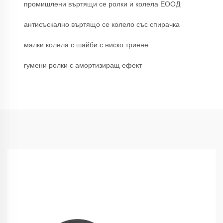
промишлени въртящи се ролки и колела ЕООД
антисъскално въртящо се колело със спирачка
малки колела с шайби с ниско триене
гумени ролки с амортизиращ ефект