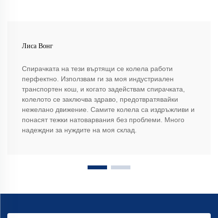
Лиса Вонг
Спирачката на тези въртящи се колела работи
перфектно. Използвам ги за моя индустриален
транспортен кош, и когато задействам спирачката,
колелото се заключва здраво, предотвратявайки
нежелано движение. Самите колела са издръжливи и
понасят тежки натоварвания без проблеми. Много
надеждни за нуждите на моя склад.