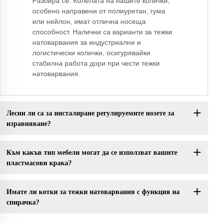
Разбира се. Колелата на нашите колички,
особено направени от полиуретан, гума
или нейлон, имат отлична носеща
способност. Налични са варианти за тежки
натоварвания за индустриални и
логистически колички, осигурявайки
стабилна работа дори при чести тежки
натоварвания.
Лесни ли са за инсталиране регулируемите нозете за
изравняване?
Към какъв тип мебели могат да се използват вашите
пластмасови крака?
Имате ли котки за тежки натоварвания с функция на
спирачка?