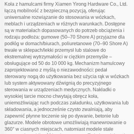
Koła z hamulcami firmy Xiamen Yirong Hardware Co., Ltd.
łączą mobilność z bezpieczną pozycją, oferując
uniwersalne rozwiązanie do stosowania w wózkach,
meblach i urządzeniach w różnych warunkach. Dostępne
są w materiałach dopasowanych do potrzeb obciążenia i
rodzaju podłoża: gumowe (50–70 Shore A) przyjazne dla
podłóg w domach/biurach, poliuretanowe (70–90 Shore A)
trwałe w sklepach/lekki przemysł lub stalowe do
ekstremalnej wytrzymałości w ciężkim przemyśle –
obsługujące od 50 do 10 000 kg. Mechanizm hamulcowy
zaprojektowano z myślą o niezawodności: pedał
sterowany nogą do użytkowania bez użycia rąk w wózkach
lub system aktywowany dźwignią do precyzyjnego
sterowania w urządzeniach medycznych. Nakładki o
wysokiej tarcie mocno chwytają obręcz koła,
uniemożliwiając ruch podczas załadunku, użytkowania lub
składowania, a jednocześnie czysto zwalniają, aby
zapewnić płynne toczenie się po dywanie, betonie lub
glazurze. Modele obrotowe umożliwiają manewrowanie o
360° w ciasnych miejscach, natomiast modele stałe