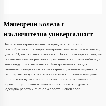
Маневрени колела с
изключителна универсалност
Нашите маневрени колела се предлагат в голямо
разнообразие от размери, материали като пластмаса, метал,
гума и PU, както и товароносимост. Те са проектирани така, че
да съответстват на различни приложения – от леки мебели до
тежки индустриални машини. Конструкцията с гладко
движение осигурява лесна маневреност, а някои модели са
със спирачи за допълнителна стабилност. Независимо дали
вътре в помещенията по дървени подове или навън по
неравен терен, нашите маневрени колела осигуряват
надеждна работа и дълъг експлоатационен срок.