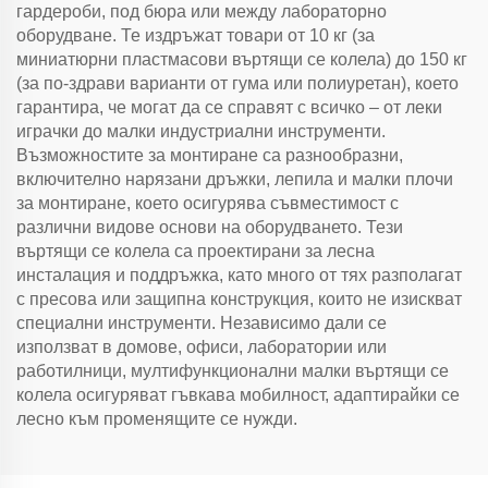
гардероби, под бюра или между лабораторно
оборудване. Те издръжат товари от 10 кг (за
миниатюрни пластмасови въртящи се колела) до 150 кг
(за по-здрави варианти от гума или полиуретан), което
гарантира, че могат да се справят с всичко – от леки
играчки до малки индустриални инструменти.
Възможностите за монтиране са разнообразни,
включително нарязани дръжки, лепила и малки плочи
за монтиране, което осигурява съвместимост с
различни видове основи на оборудването. Тези
въртящи се колела са проектирани за лесна
инсталация и поддръжка, като много от тях разполагат
с пресова или защипна конструкция, които не изискват
специални инструменти. Независимо дали се
използват в домове, офиси, лаборатории или
работилници, мултифункционални малки въртящи се
колела осигуряват гъвкава мобилност, адаптирайки се
лесно към променящите се нужди.