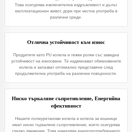
Това осигурява изключителна издръжливост и дълъг
експлоатационен живот, дори при честна употреба в
различни среди.
Отлична устойчивост към износ
Продуктите като PU колела и тежки ролки със завидна
устойчивост на износване. Те надминават обикновените
колела и запазват оптимално представяне след
продължителна употреба на различни повърхности.
Ниско търкаляне съпротивление, Енергийна
ефективност
Нашите полиуретанови колела и колела за кошници
имат ниско търкаляне съпротивление, което осигурява
гладко движение. Това намалява енергопотреблението