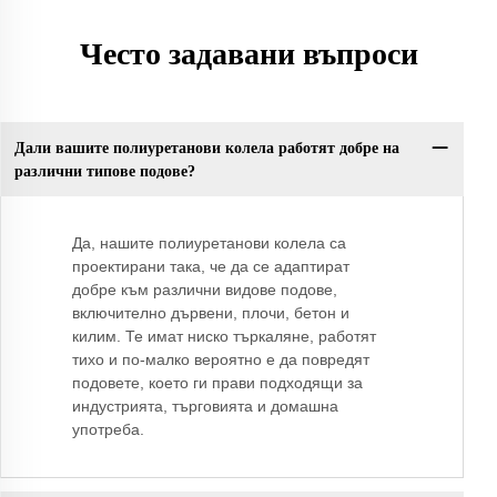
Често задавани въпроси
Дали вашите полиуретанови колела работят добре на
различни типове подове?
Да, нашите полиуретанови колела са
проектирани така, че да се адаптират
добре към различни видове подове,
включително дървени, плочи, бетон и
килим. Те имат ниско търкаляне, работят
тихо и по-малко вероятно е да повредят
подовете, което ги прави подходящи за
индустрията, търговията и домашна
употреба.