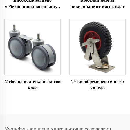
Висококачествено
Мебелни нозе за
мебелно цинково сплавено
нивелиране от висок клас
колело с топка
Мебелна количка от висок
Тежкообременено кастер
клас
колело
Мултифункционални малки въртящи се колела от