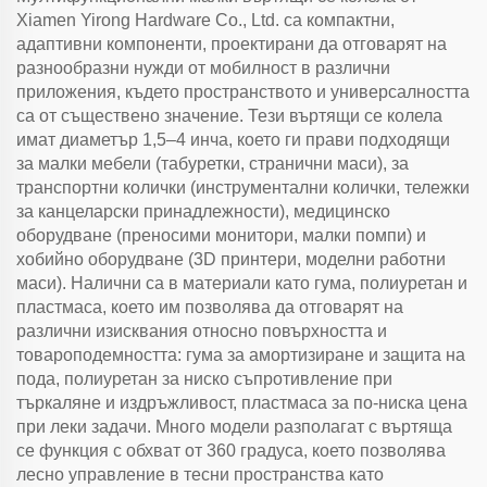
Xiamen Yirong Hardware Co., Ltd. са компактни,
адаптивни компоненти, проектирани да отговарят на
разнообразни нужди от мобилност в различни
приложения, където пространството и универсалността
са от съществено значение. Тези въртящи се колела
имат диаметър 1,5–4 инча, което ги прави подходящи
за малки мебели (табуретки, странични маси), за
транспортни колички (инструментални колички, тележки
за канцеларски принадлежности), медицинско
оборудване (преносими монитори, малки помпи) и
хобийно оборудване (3D принтери, моделни работни
маси). Налични са в материали като гума, полиуретан и
пластмаса, което им позволява да отговарят на
различни изисквания относно повърхността и
товароподемността: гума за амортизиране и защита на
пода, полиуретан за ниско съпротивление при
търкаляне и издръжливост, пластмаса за по-ниска цена
при леки задачи. Много модели разполагат с въртяща
се функция с обхват от 360 градуса, което позволява
лесно управление в тесни пространства като