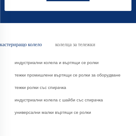
кастериращо колело
колелца за тележки
индустриални колела и въртящи се ролки
тежки промишлени въртящи се ролки за оборудване
тежки ролки със спирачка
индустриални колела с шайби със спирачка
универсални малки въртящи се ролки