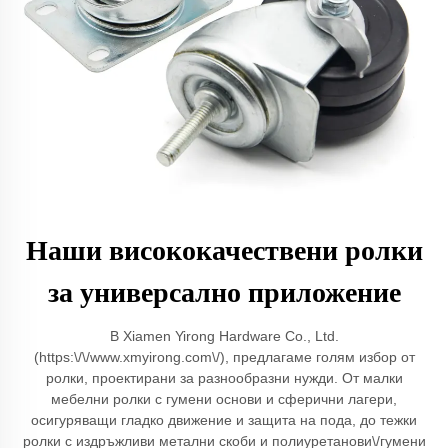
Наши висококачествени ролки
за универсално приложение
В Xiamen Yirong Hardware Co., Ltd.
(https:\/\/www.xmyirong.com\/), предлагаме голям избор от
ролки, проектирани за разнообразни нужди. От малки
мебелни ролки с гумени основи и сферични лагери,
осигуряващи гладко движение и защита на пода, до тежки
ролки с издръжливи метални скоби и полиуретанови\/гумени