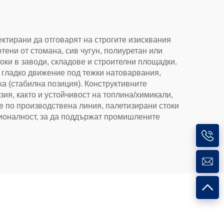
ектирани да отговарят на строгите изисквания
ени от стомана, сив чугун, полиуретан или
токи в заводи, складове и строителни площадки.
и гладко движение под тежки натоварвания,
ка (стабилна позиция). Конструктивните
ия, както и устойчивост на топлина/химикали,
е по производствена линия, палетизирани стоки
ионалност, за да поддържат промишлените