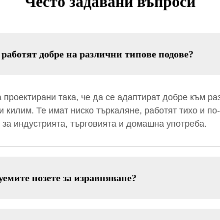
Често задавани въпроси
работят добре на различни типове подове?
 проектирани така, че да се адаптират добре към р
и килим. Те имат ниско търкаляне, работят тихо и п
 за индустрията, търговията и домашна употреба.
уемите нозете за изравняване?