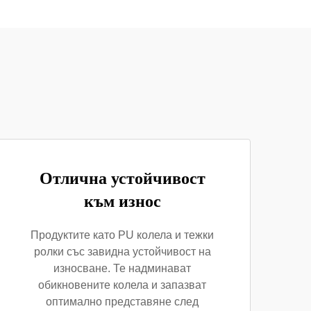
Отлична устойчивост
към износ
Продуктите като PU колела и тежки
ролки със завидна устойчивост на
износване. Те надминават
обикновените колела и запазват
оптимално представяне след