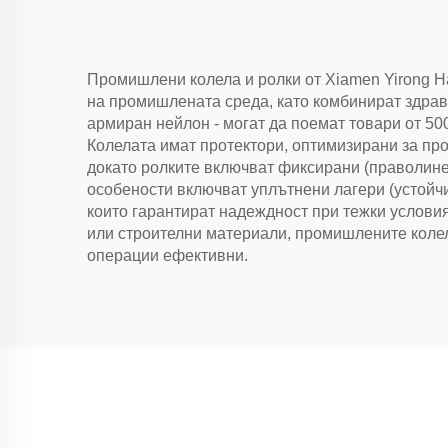
Промишлени колела и ролки от Xiamen Yirong Ha
на промишлената среда, като комбинират здрави
армиран нейлон - могат да поемат товари от 50
Колелата имат протектори, оптимизирани за про
докато ролките включват фиксирани (праволиней
особености включват уплътнени лагери (устойчи
които гарантират надеждност при тежки услови
или строителни материали, промишлените коле
операции ефективни.