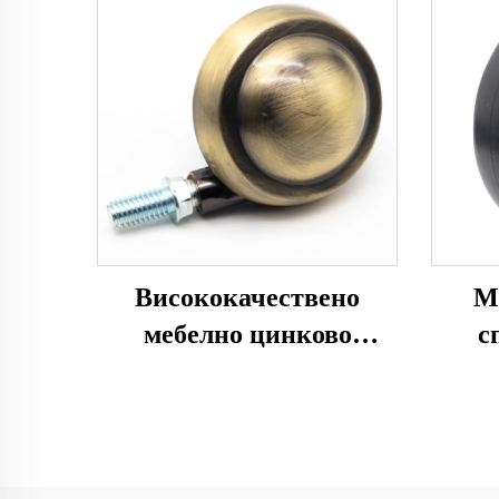
Висококачествено
М
мебелно цинково
с
сплавено колело с топка
ро