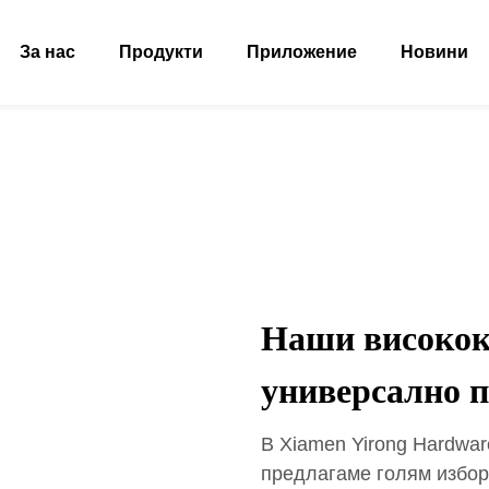
За нас
Продукти
Приложение
Новини
Наши високок
универсално 
В Xiamen Yirong Hardware 
предлагаме голям избор