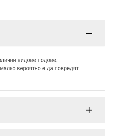
азлични видове подове,
о-малко вероятно е да повредят