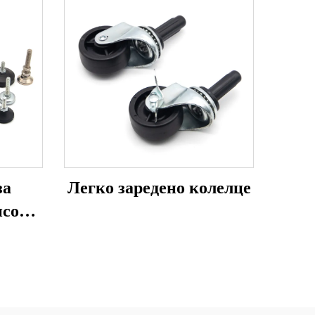
за
Легко заредено колелце
исок