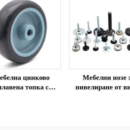
ебелна цинково
Мебелни нозе 
плавена топка с
нивелиране от в
тационно колело
клас