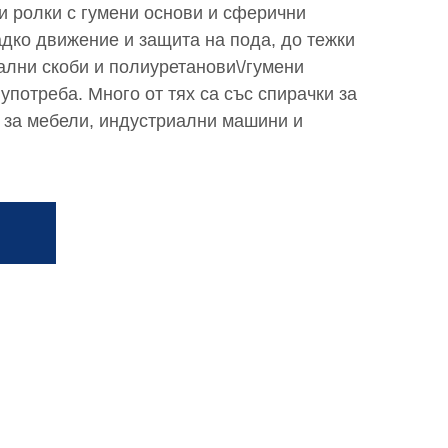
и ролки с гумени основи и сферични
адко движение и защита на пода, до тежки
ални скоби и полиуретанови\/гумени
употреба. Много от тях са със спирачки за
 за мебели, индустриални машини и