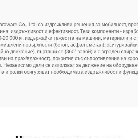
rdware Co., Ltd. са издръжливи решения за мобилност, про
на, издръжливост и ефективност. Тези компоненти - изработ
0-20 000 кг, издържайки тежестта на машини, материали и с
мишлени повърхности (бетон, асфалт, метал), осигурявайк
но движение), въртящи се (360° завой) и с вграден спирач
ви на прах/влажност), покрития със съпротивление на короз
я. Независимо дали се използват за движение на оборудван
ла и ролки осигуряват необходимата издръжливост и функц