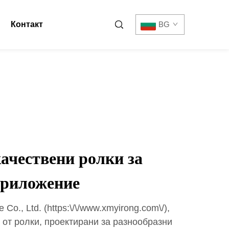
Контакт
BG
ачествени ролки за
приложение
Co., Ltd. (https:\/\/www.xmyirong.com\/),
 от ролки, проектирани за разнообразни