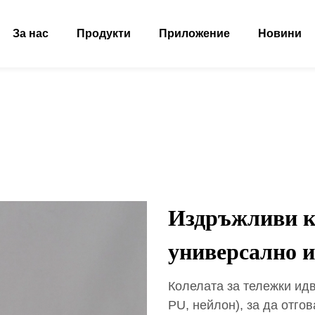
За нас
Продукти
Приложение
Новини
Издръжливи ко
универсално и
Колелата за тележки идв
PU, нейлон), за да отго