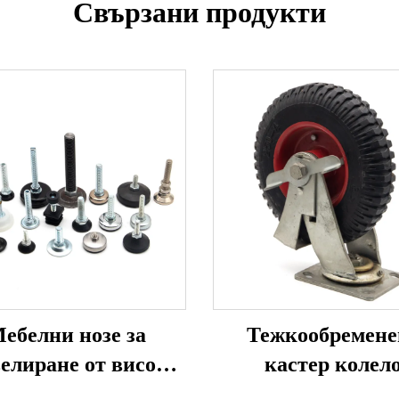
Свързани продукти
ебелни нозе за
Тежкообремене
елиране от висок
кастер колел
клас