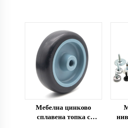
Мебелна цинково
М
сплавена топка с
нив
ротационно колело