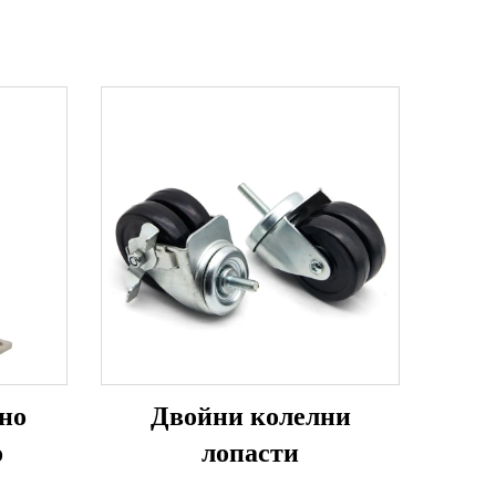
но
Двойни колелни
о
лопасти