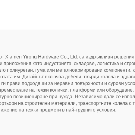
от Xiamen Yirong Hardware Co., Ltd. са издръжливи решения
 приложения като индустрията, складове, логистика и строи
то полиуретан, гума или металноармировани компоненти, ко
отата им. Дизайнът включва дебели, твърди колела и здрави
то ги прави подходящи за неравни повърхности и сурови усл
преместване на тежки колички, платформи или оборудване
гурно позициониране при нужда. Независимо дали се изпол
ортьори на строителни материали, транспортните колела с 
ижение на тежки предмети в най-трудните условия.