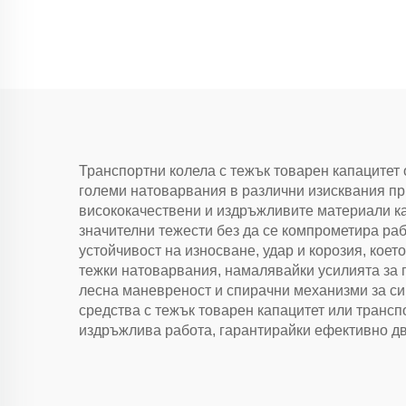
Транспортни колела с тежък товарен капацитет 
големи натоварвания в различни изисквания при
висококачествени и издръжливите материали ка
значителни тежести без да се компрометира раб
устойчивост на износване, удар и корозия, кое
тежки натоварвания, намалявайки усилията за 
лесна маневреност и спирачни механизми за си
средства с тежък товарен капацитет или трансп
издръжлива работа, гарантирайки ефективно дв