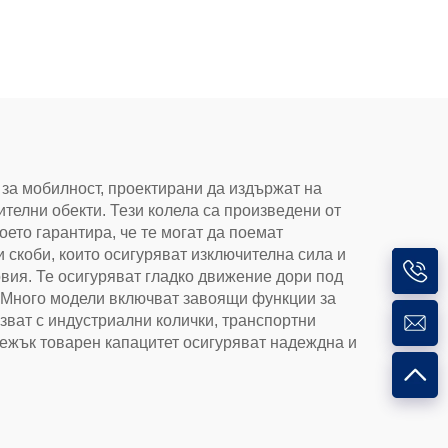
 за мобилност, проектирани да издържат на
телни обекти. Тези колела са произведени от
ето гарантира, че те могат да поемат
 скоби, които осигуряват изключителна сила и
овия. Те осигуряват гладко движение дори под
. Много модели включват завоящи функции за
зват с индустриални колички, транспортни
тежък товарен капацитет осигуряват надеждна и