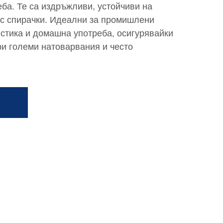
ба. Те са издръжливи, устойчиви на
със спирачки. Идеални за промишлени
истика и домашна употреба, осигурявайки
ри големи натоварвания и често