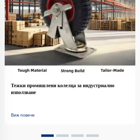
Тежки промишлени колелца за индустриално
използване
Виж повече