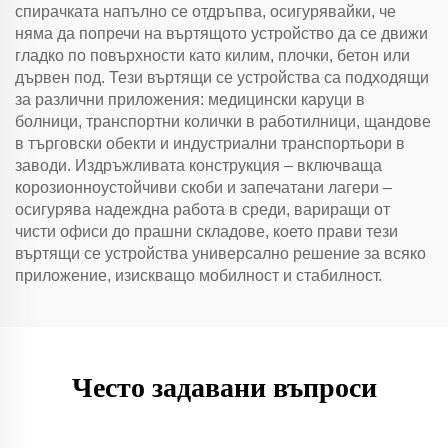
спирачката напълно се отдръпва, осигурявайки, че
няма да попречи на въртящото устройство да се движи
гладко по повърхности като килим, плочки, бетон или
дървен под. Тези въртящи се устройства са подходящи
за различни приложения: медицински каруци в
болници, транспортни колички в работилници, щандове
в търговски обекти и индустриални транспортьори в
заводи. Издръжливата конструкция – включваща
корозионноустойчиви скоби и запечатани лагери –
осигурява надеждна работа в среди, вариращи от
чисти офиси до прашни складове, което прави тези
въртящи се устройства универсално решение за всяко
приложение, изискващо мобилност и стабилност.
Често задавани въпроси