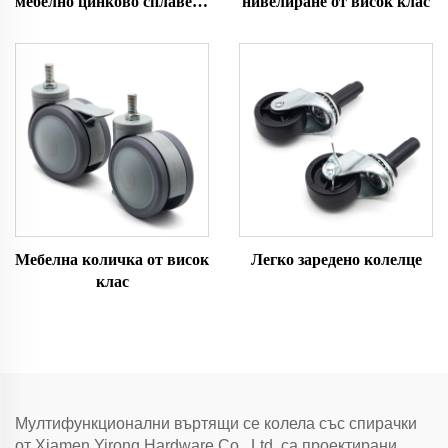
мебелно цинково сплавено
нивелиране от висок клас
колело с топка
Мебелна количка от висок
Легко заредено колелце
клас
Мултифункционални въртящи се колела със спирачки
от Xiamen Yirong Hardware Co., Ltd. са проектирани