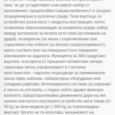
така, че да се адаптират към широк набор от
приложения, предлагайки гъвкава мобилност и сигурно
позициониране в различни среди. Тези въртящи се
устройства разполагат с модулна конструкция, която
позволява персонализация за конкретни нужди: избор
между материали за колела като гума (за поемане на
удари), полиуретан (за ниско съпротивление при
търкаляне) или нейлон (за висока товароподемност),
които съответстват на повърхността и товарните
изисквания на задачата. Функцията за 360-градусово
въртене, осигурена от прецизни топлингови лагери,
гарантира лесна управляемост в стеснени
пространства – идеално подходящи за преминаване
около офис кабинки, лабораторно оборудване или
складови рафтове. Интегрираната система за спирачки
е лесна за употреба, с педал, който здраво фиксира
колелото, предотвратявайки движението дори на лек
наклон или когато въртящото устройство носи товар (от
50 kg за леки модели до 1 000 kg за тежкотоварни
версии). Когато не се използва, механизмът на