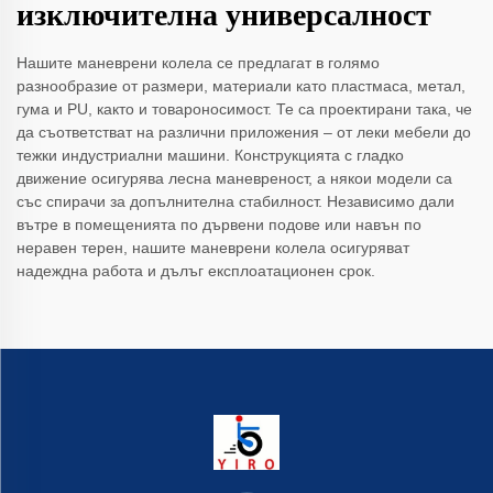
изключителна универсалност
Нашите маневрени колела се предлагат в голямо
разнообразие от размери, материали като пластмаса, метал,
гума и PU, както и товароносимост. Те са проектирани така, че
да съответстват на различни приложения – от леки мебели до
тежки индустриални машини. Конструкцията с гладко
движение осигурява лесна маневреност, а някои модели са
със спирачи за допълнителна стабилност. Независимо дали
вътре в помещенията по дървени подове или навън по
неравен терен, нашите маневрени колела осигуряват
надеждна работа и дълъг експлоатационен срок.