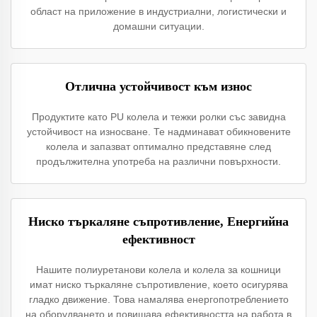
област на приложение в индустриални, логистически и
домашни ситуации.
Отлична устойчивост към износ
Продуктите като PU колела и тежки ролки със завидна
устойчивост на износване. Те надминават обикновените
колела и запазват оптимално представяне след
продължителна употреба на различни повърхности.
Ниско търкаляне съпротивление, Енергийна
ефективност
Нашите полиуретанови колела и колела за кошници
имат ниско търкаляне съпротивление, което осигурява
гладко движение. Това намалява енергопотреблението
на оборудването и повишава ефективността на работа в