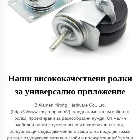
Наши висококачествени ролки
за универсално приложение
В Xiamen Yirong Hardware Co., Ltd.
(https:\/\/www.xmyirong.com\/), предлагаме голям избор от
ролки, проектирани за разнообразни нужди. От малки
мебелни ролки с гумени основи и сферични лагери,
осигуряващи гладко движение и защита на пода, до тежки
ролки с издръжливи метални скоби и полиуретанови\/гумени