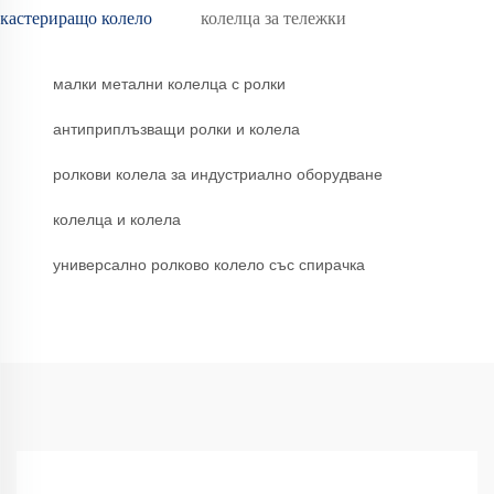
кастериращо колело
колелца за тележки
малки метални колелца с ролки
антиприплъзващи ролки и колела
ролкови колела за индустриално оборудване
колелца и колела
универсално ролково колело със спирачка