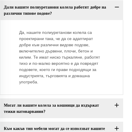
Дали вашите полиуретанови колела работят добре на
различни типове подове?
Да, нашите полиуретанови колела са
проектирани така, че да се адаптират
добре към различни видове подове,
включително дървени, плочи, бетон и
килим. Те имат ниско търкаляне, работят
тихо и по-малко вероятно е да повредят
подовете, което ги прави подходящи за
индустрията, търговията и домашна
употреба.
Могат ли вашите колела за кошници да издържат
тежки натоварвания?
Към какъв тип мебели могат да се използват вашите