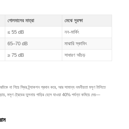
গোলমালের মাত্রা
মেঝে সুরক্ষা
≤ 55 dB
নন-মার্কিং
65–70 dB
মাঝারি স্কাফিং
≥ 75 dB
সাধারণ আঁচড়
 না গিয়ে স্থির ট্র্যাকশন প্রদান করে, আর সামান্য নমনীয়তা মসৃণ টালিতে
ড়ায়, মসৃণ ট্রেডের তুলনায় গাড়ির হেলে যাওয়া 40% পর্যন্ত কমিয়ে দেয়—
রাম