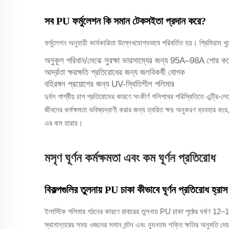
সব PU ফর্মুলেশন কি সমান টেকসইতা প্রদান করে?
ফর্মুলেশন অনুযায়ী কার্যকারিতা উল্লেখযোগ্যভাবে পরিবর্তিত হয়। প্রিমিয়াম খ
অনুকূল পরিধান/মেঝে সুরক্ষা ভারসাম্যের জন্য 95A–98A শোর ক
আর্দ্রতা ক্ষয়ক্ষতি প্রতিরোধের জন্য জলবিকর্ষী যোগক
বহিরঙ্গন প্রয়োগের জন্য UV-স্থিতিশীল পলিমার
দুর্বল পার্শ্বীয় চাপ প্রতিরোধের কারণে সংকীর্ণ গলিপথের পরিস্থিতিতে এন্ট্রি
জীবনের কর্মক্ষমতা ভবিষ্যদ্বাণী করার জন্য ত্বরিত ক্ষয় অনুকরণ ব্যবহার কর
এর কম হারায়।
মসৃণ ঘূর্ণন কর্মক্ষমতা এবং কম ঘূর্ণন প্রতিরোধ
বিকল্পগুলির তুলনায় PU চাকা কীভাবে ঘূর্ণন প্রতিরোধ হ্রা
ইলাস্টিক পলিমার গঠনের কারণে রাবারের তুলনায় PU চাকা পৃষ্ঠের ঘর্ষণ 12
স্থানান্তরের সময় ওজনের সমান বন্টন এবং ন্যূনতম শক্তি ক্ষতির অনুমতি দে