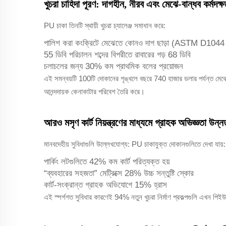
খুচরা চাহিদা পূরণ: দাগহীন, নীরব এবং মেঝে-বান্ধব কর্মদক্ষ
PU চাকা তিনটি স্থায়ী খুচরা চ্যালেঞ্জ সমাধান করে:
পালিশ করা কংক্রিটে মেঝেতে কোনও দাগ ছাড়া (ASTM D1044 স
55 ডিবি পরিচালন শব্দের বিপরীতে রাবারের গড় 68 ডিবি
চলাচলের জন্য 30% কম প্রাথমিক বলের প্রয়োজন
এই সমন্বয়টি 100টি দোকানের শৃঙ্খলে বছরে 740 হাজার ডলার পর্যন্ত মে
আনন্দদায়ক কেনাকাটার পরিবেশ তৈরি করে।
আরও মসৃণ কার্ট নিয়ন্ত্রণের মাধ্যমে গ্রাহক অভিজ্ঞতা উন্
মানবদেহীয় সুবিধাগুলি উল্লেখযোগ্য: PU চাকাযুক্ত দোকানগুলিতে দেখা যায়:
পার্কিং লটগুলিতে 42% কম কার্ট পরিত্যক্ত হয়
“ব্যবহারের সহজতা” মেট্রিক্সে 28% উচ্চ সন্তুষ্টি স্কোর
কার্ট-সংক্রান্ত গ্রাহক অভিযোগে 15% হ্রাস
এই স্পর্শগত সুবিধার কারণেই 94% নতুন খুচরা নির্মাণ প্রকল্পগুলি এখন পিইউ চ