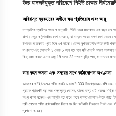
উচ্চ যানজটযুক্ত পরিবেশে পিইউ চাকার দীর্ঘমেয়াদী
অবিরান্ত ব্যবহারের অধীনে ক্ষয় প্রতিরোধ এবং আয়ু
সাম্প্রতিক স্থায়িত্ব গবেষণা অনুযায়ী, পিইউ চাকা সাধারণত এক বছর ধরে 
রাখে। নতুন ফর্মুলাগুলিও বেশ চমৎকার, যা বাস্তব ক্ষয়ের লক্ষণ দেখা দেওয়
উপকরণের তুলনায় প্রায় তিন গুণ ভালো। যেসব সুপারমার্কেটগুলিতে ভারী পদচার
সাধারণত এই চাকাগুলি 3 থেকে 5 বছর ধরে চলে যদি সেগুলি ভালো অবস্থায় রা
কিছু কাজ করলে এদের আয়ু 18 থেকে 22 শতাংশ বৃদ্ধি পায়, যা সময়ের সাথে সাথ
ভার বহন ক্ষমতা এবং সময়ের সাথে কাঠামোগত অখণ্ডতা
আজকের পলিইউরেথেন শপিং কার্টের চাকাগুলি 300 কিলোগ্রামের বেশি ওজন
গ্রাহক প্রায়শই বড় করে খাদ্যদ্রব্য কেনেন, তাদের জন্য এই ধরনের শক্তি অন
মধ্যে থাকা সত্ত্বেও এর আকৃতি ধরে রাখে, ফলে ব্যস্ত দোকানগুলিতে প্রায়
মাল্টি-লেভেল শপিং সেন্টারগুলিতে দিনের পর দিন কার্টগুলি নিরন্তর লিফট এবং র
প্রশংসা করেন।