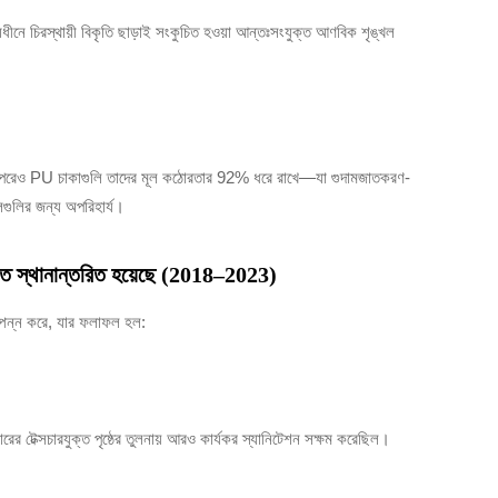
নে চিরস্থায়ী বিকৃতি ছাড়াই সংকুচিত হওয়া আন্তঃসংযুক্ত আণবিক শৃঙ্খল
 পরেও PU চাকাগুলি তাদের মূল কঠোরতার 92% ধরে রাখে—যা গুদামজাতকরণ-
লিগুলির জন্য অপরিহার্য।
গুলিতে স্থানান্তরিত হয়েছে (2018–2023)
সম্পন্ন করে, যার ফলাফল হল:
রের টেক্সচারযুক্ত পৃষ্ঠের তুলনায় আরও কার্যকর স্যানিটেশন সক্ষম করেছিল।