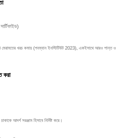
তা
ার্টিফাইড)
ঝে মেরামতের খরচ কমায় (পনম্যান ইনস্টিটিউট 2023), একইসাথে আরও শান্ত ও
নত করা
াকাকে আদর্শ সরঞ্জাম হিসাবে নির্দিষ্ট করে।