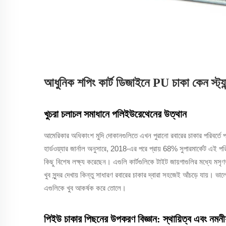
আধুনিক শপিং কার্ট ডিজাইনে PU চাকা কেন স্ট্যান্
খুচরা চলাচল সমাধানে পলিইউরেথেনের উত্থান
আমেরিকার অধিকাংশ মুদি দোকানগুলিতে এখন পুরানো রবারের চাকার পরিবর্তে 
হার্ডওয়্যার জার্নাল অনুসারে, 2018-এর পরে প্রায় 68% সুপারমার্কেট এই 
কিছু বিশেষ লক্ষ্য করেছেন। এগুলি কার্টগুলিকে টাইট জায়গাগুলির মধ্যে মসৃণ
খুব সুন্দর দেখায় কিন্তু সাধারণ রবারের চাকার দ্বারা সহজেই আঁচড়ে যায়। ভালো
এগুলিকে খুব আকর্ষক করে তোলে।
পিইউ চাকার পিছনের উপকরণ বিজ্ঞান: স্থায়িত্ব এবং নমনী