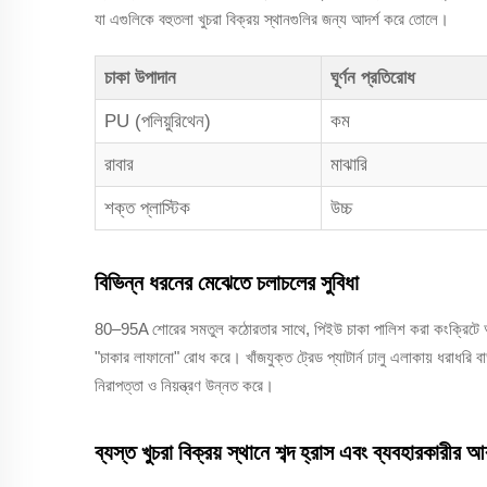
যা এগুলিকে বহুতলা খুচরা বিক্রয় স্থানগুলির জন্য আদর্শ করে তোলে।
চাকা উপাদান
ঘূর্ণন প্রতিরোধ
PU (পলিয়ুরিথেন)
কম
রাবার
মাঝারি
শক্ত প্লাস্টিক
উচ্চ
বিভিন্ন ধরনের মেঝেতে চলাচলের সুবিধা
80–95A শোরের সমতুল কঠোরতার সাথে, পিইউ চাকা পালিশ করা কংক্রিটে আটকে
"চাকার লাফানো" রোধ করে। খাঁজযুক্ত ট্রেড প্যাটার্ন ঢালু এলাকায় ধরাধরি বা
নিরাপত্তা ও নিয়ন্ত্রণ উন্নত করে।
ব্যস্ত খুচরা বিক্রয় স্থানে শব্দ হ্রাস এবং ব্যবহারকারীর আ