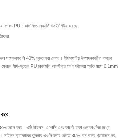
ুচরা-গ্রেড PU চাকাগুলিতে নিম্নলিখিত বৈশিষ্ট্য রয়েছে:
ঠোরতা
-লেভেল সংস্করণগুলি 40% দ্রুত ক্ষয় দেখায়। শীর্ষস্থানীয় উৎপাদনকারীরা বাস্তব
ে, যেখানে শীর্ষ-স্তরের PU চাকাগুলি আদর্শীকৃত ঘর্ষণ পরীক্ষায় প্রতি মাসে 0.1mm
স করে
–18% হ্রাস করে। এটি টাইলস, এপোক্সি এবং কার্পেট ঢাকা এলাকাগুলির মধ্যে
য়। নাইলন ক্যাস্টারের তুলনায় এগুলি চলার শুরুতে 30% কম বলের প্রয়োজন হয়,