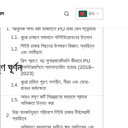
সূচিপত্র
যোগ
BN
আধুনিক শপিং কার্ট ডিজাইনে PU চাকা কেন স্ট্যান্ডার্ড
খুচরা চলাচল সমাধানে পলিইউরেথেনের উত্থান
পিইউ চাকার পিছনের উপকরণ বিজ্ঞান: স্থায়িত্ব
এবং নমনীয়তা
শিল্প গ্রহণ: বড় সুপারমার্কেটগুলি কীভাবে PU
 ঘূর্ণন
ক্যাস্টারগুলিতে স্থানান্তরিত হয়েছে (2018–
2023)
খুচরা চাহিদা পূরণ: দাগহীন, নীরব এবং মেঝে-
বান্ধব কর্মদক্ষতা
আরও মসৃণ কার্ট নিয়ন্ত্রণের মাধ্যমে গ্রাহক
অভিজ্ঞতা উন্নত করা
উচ্চ যানজটযুক্ত পরিবেশে পিইউ চাকার দীর্ঘমেয়াদী
স্থায়িত্ব
অবিরান্ত ব্যবহারের অধীনে ক্ষয় প্রতিরোধ এবং