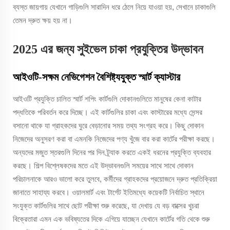
ব্যস্ত জায়গায় যেখানে গাড়িগুলি সারাদিন ধরে ঠেলে নিয়ে যাওয়া হয়, সেখানে চাকাগুলি
তেমন দ্রুত ক্ষয় হয় না।
2025 এর জন্য সুইভেল চাকা প্রযুক্তির উদ্ভাবন
আইওটি-সক্ষম নেভিগেশন বৈশিষ্ট্যযুক্ত স্মার্ট ক্যাস্টার
আইওটি প্রযুক্তি চালিত স্মার্ট শপিং কার্টগুলি দোকানগুলিতে মানুষের কেনা কাটার
পদ্ধতিকে পরিবর্তন করে দিচ্ছে। এই কার্টগুলির চাকা এবং কাস্টারের মধ্যে সেন্সর
বসানো থাকে যা গ্রাহকদের ঘুরে বেড়ানোর সময় তথ্য সংগ্রহ করে। কিছু দোকান
নিজেদের অনুসরণ করা বা এমনকি নিজেদের পণ্য খুঁজে বার করা কার্টের পরীক্ষা করছে।
অন্যদের মজুত স্তরগুলি দিনের পর দিন ট্র্যাক করতে একই ধরনের প্রযুক্তি ব্যবহার
করছে। শিল্প বিশ্লেষকদের মতে এই উদ্ভাবনগুলি সময়ের সাথে সাথে দোকান
পরিচালনাকে আরও ভালো করে তুলবে, কর্মীদের গ্রাহকদের প্রয়োজনে দ্রুত প্রতিক্রিয়া
জানাতে সাহায্য করবে। ওয়ালমার্ট এবং টার্গেট ইতিমধ্যে কয়েকটি নির্বাচিত স্থানে
সংযুক্ত কার্টগুলির সাথে ছোট পরীক্ষা শুরু করেছে, যা দেখায় যে বড় বাক্সের খুচরা
বিক্রেতারা এমন এক ভবিষ্যতের দিকে এগিয়ে যাচ্ছেন যেখানে কার্টের গতি থেকে শুরু