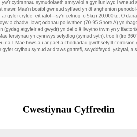
. yw'r cydrannau symudolaeth amrywiol a gynlluniwyd i wneud
st mawr. Mae'n bosibl gwneud sylfaed yn ôl anghenion penodol
c dur ar gyfer cryfder eithafol—sy'n cefnogi o 5kg i 20,000kg. O d
loyw a chadw llawr; odanau poliwrthen (70-95 Shore A) yn rhagor
yn (gydag atgyfeiriad gwydr) yn delio â llwytho trwm yn y ffactor
ae fersiynau yn cynnwys sefydlog (symud syth), troelli (tro 360°
 neu dail. Mae brwsiau ar gael a chodiadau gwrthsefyllt corros
gyfer cryfhau symud ar draws gartrefi, swyddfeydd, ysbytai, a 
Cwestiynau Cyffredin