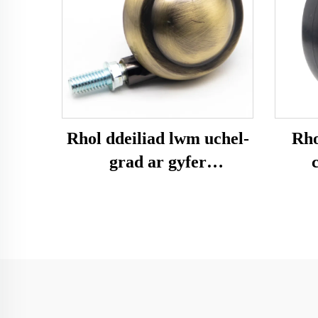
Rhol ddeiliad lwm uchel-
Rho
grad ar gyfer
gweithgaredd