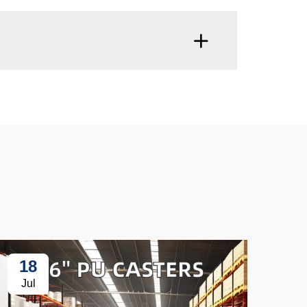
18
3
Jul
Ju