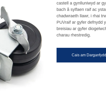
castell a gynlluniwyd ar 
bach â sylfaen raif ac yst
chadwraeth llawr, i rhai t
PU\/raif ar gyfer defnydd 
breisiau ar gyfer diogelwc
charau rhestredig.
Cais am Darganfydd