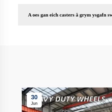
A oes gan eich casters â grym ysgafn 
30
Jun