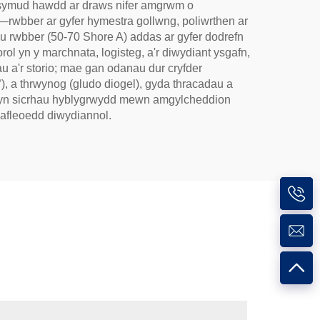
 symud hawdd ar draws nifer amgrwm o
—rwbber ar gyfer hymestra gollwng, poliwrthen ar
anau rwbber (50-70 Shore A) addas ar gyfer dodrefn
ol yn y marchnata, logisteg, a'r diwydiant ysgafn,
ïau a'r storio; mae gan odanau dur cryfder
), a thrwynog (gludo diogel), gyda thracadau a
ion yn sicrhau hyblygrwydd mewn amgylcheddion
safleoedd diwydiannol.