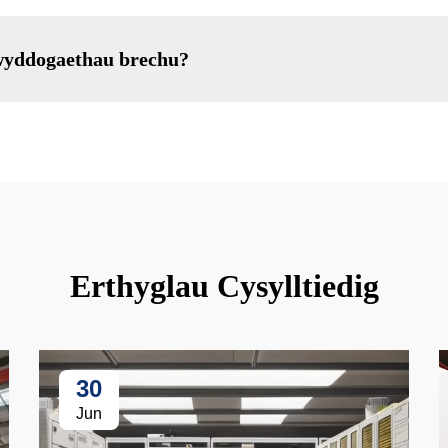
swyddogaethau brechu?
Erthyglau Cysylltiedig
30
Jun