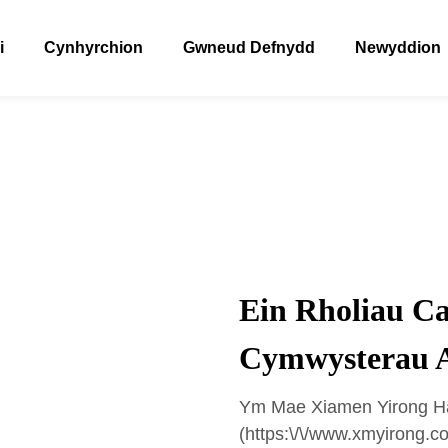
i
Cynhyrchion
Gwneud Defnydd
Newyddion
Ein Rholiau Cas
Cymwysterau 
Ym Mae Xiamen Yirong Ha
(https:\/\/www.xmyirong.