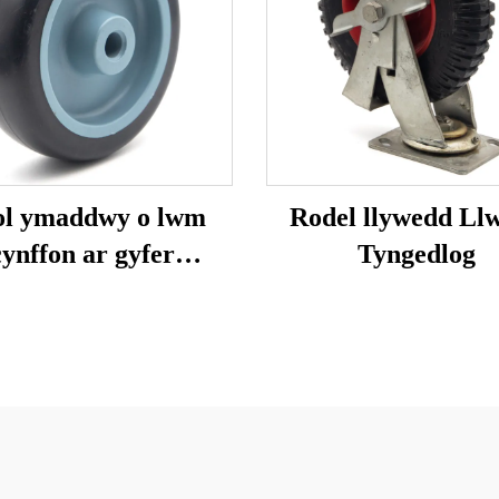
l ymaddwy o lwm
Rodel llywedd Ll
cynffon ar gyfer
Tyngedlog
gweithgaredd