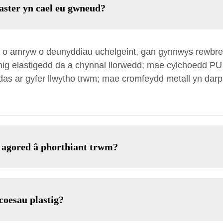
aster yn cael eu gwneud?
 o amryw o deunyddiau uchelgeint, gan gynnwys rewbren
ig elastigedd da a chynnal llorwedd; mae cylchoedd PU y
as ar gyfer llwytho trwm; mae cromfeydd metall yn darpa
t agored â phorthiant trwm?
coesau plastig?