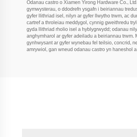
Odanau castro o Xiamen Yirong Hardware Co., Ltd
gymwysterau, o ddodrefn ysgafn i beiriannau tredu
gyfer llithriad isel, nilyn ar gyfer llwytho trwm, a
cartref a throleiau meddygol, cynnig gweithredu try
gyda llithriad rholio isel a hyblygrwydd; odanau nil
anghymharol ar gyfer adeiladu a beiriannau trwm. M
gynhwysant ar gyfer wynebau fel teilsio, concrid,
amrywiol, gan wneud odanau castro yn haneshol ar 