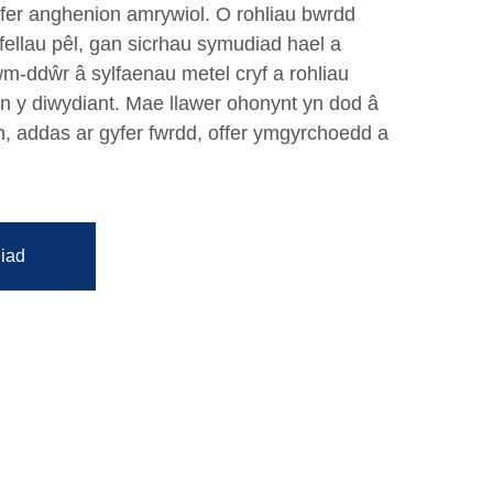
gyfer anghenion amrywiol. O rohliau bwrdd
afellau pêl, gan sicrhau symudiad hael a
rwm-ddŵr â sylfaenau metel cryf a rohliau
yn y diwydiant. Mae llawer ohonynt yn dod â
h, addas ar gyfer fwrdd, offer ymgyrchoedd a
iad