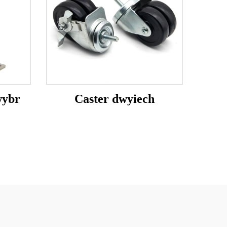
wybr
Caster dwyiech