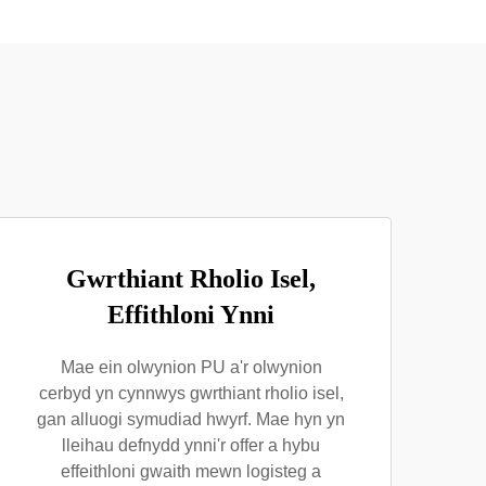
Gwrthiant Rholio Isel,
Effithloni Ynni
Mae ein olwynion PU a'r olwynion
cerbyd yn cynnwys gwrthiant rholio isel,
gan alluogi symudiad hwyrf. Mae hyn yn
lleihau defnydd ynni'r offer a hybu
effeithloni gwaith mewn logisteg a