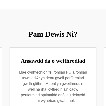
Pam Dewis Ni?
Ansawdd da o weithrediad
Mae cynhyrchion fel rohliau PU a rohliau
trwm-ddŵr yn denu gwell perfformiad
gwrth-glithro. Maent yn gweithredu'n
well na rhai cyffredin a'n cadw
perfformiad optimaidd ar ôl eu defnydd
hir ar wynebau gwahanol.