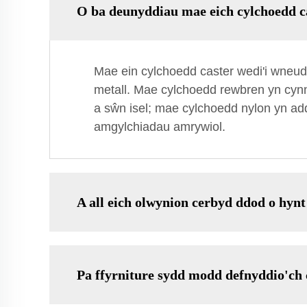
O ba deunyddiau mae eich cylchoedd c
Mae ein cylchoedd caster wedi'i wneud
metall. Mae cylchoedd rewbren yn cynn
a sŵn isel; mae cylchoedd nylon yn add
amgylchiadau amrywiol.
A all eich olwynion cerbyd ddod o hyn
Pa ffyrniture sydd modd defnyddio'ch 