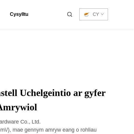
Cysylltu
CY
tell Uchelgeintio ar gyfer
Amrywiol
rdware Co., Ltd.
com\/), mae gennym amryw eang o rohliau