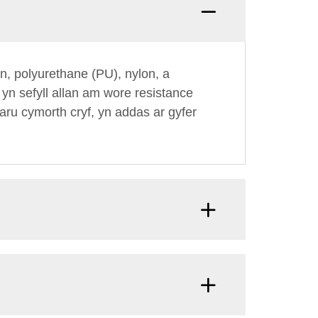
, polyurethane (PU), nylon, a
n sefyll allan am wore resistance
ru cymorth cryf, yn addas ar gyfer