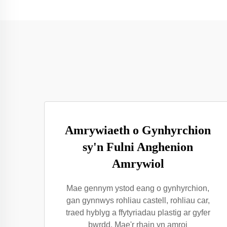
Amrywiaeth o Gynhyrchion
sy'n Fulni Anghenion
Amrywiol
Mae gennym ystod eang o gynhyrchion,
gan gynnwys rohliau castell, rohliau car,
traed hyblyg a ffytyriadau plastig ar gyfer
bwrdd. Mae'r rhain yn amroi