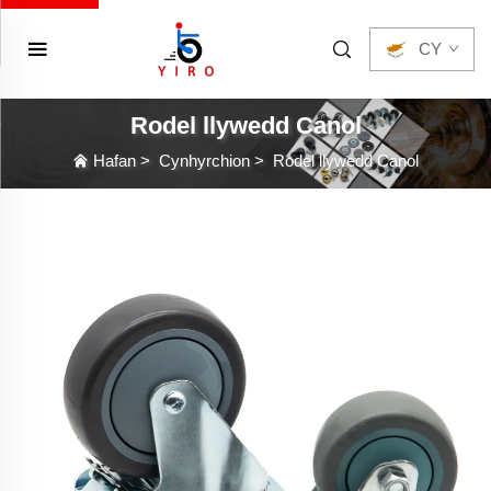
CY
Rodel llywedd Canol
Hafan
>
Cynhyrchion
>
Rodel llywedd Canol