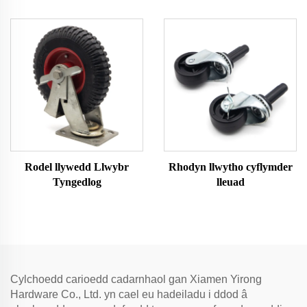
gweithgaredd
Rodel llywedd Llwybr
Rhodyn llwytho cyflymder
Tyngedlog
lleuad
Cylchoedd carioedd cadarnhaol gan Xiamen Yirong
Hardware Co., Ltd. yn cael eu hadeiladu i ddod â