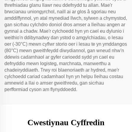
threfniadau glanu llawr neu ddefnydd tu allan. Mae'r
brwcianau uniongyrchol, naill ai ar glos â sgoriau neu
amddiffynnol, yn atal mynediad llwch, sylwen a chymystod,
gan sicrhau cylchdro doniol dros amser a lleihau angen ar
gynnal a chadw. Mae'r cylchoedd hyn yn cael eu dylunio i
weithio'n ddibynadwy dan ystod o amgylchiadau, o lesau
oer (-30°C) mewn cyflwr storio oer i lesau te yn ymddangos
(80°C) mewn gweithfeydd diwydiannol, gan wneud nhw'n
ddewis cadarnhaol ar gyfer carioedd sydd yn cael eu
defnyddio mewn logisteg, marchnata, manwerthu a
chadeiryddiaeth. Trwy roi blaenoriaeth ar hydred, mae'r
cylchoedd cariad cadarnhaol hyn yn helpu lleihau costau
amnewid a llai o amser gweithredu, gan sicrhau
perfformiad cyson am flynyddoedd.
Cwestiynau Cyffredin