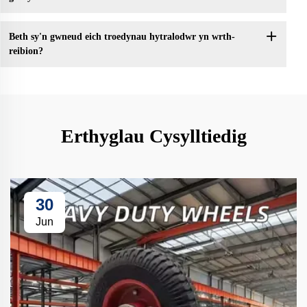
Beth sy'n gwneud eich troedynau hytralodwr yn wrth-
reibion?
Erthyglau Cysylltiedig
30
Jun