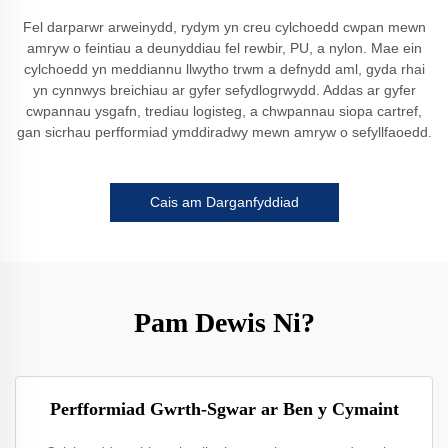
Fel darparwr arweinydd, rydym yn creu cylchoedd cwpan mewn
amryw o feintiau a deunyddiau fel rewbir, PU, a nylon. Mae ein
cylchoedd yn meddiannu llwytho trwm a defnydd aml, gyda rhai
yn cynnwys breichiau ar gyfer sefydlogrwydd. Addas ar gyfer
cwpannau ysgafn, trediau logisteg, a chwpannau siopa cartref,
gan sicrhau perfformiad ymddiradwy mewn amryw o sefyllfaoedd.
Cais am Darganfyddiad
Pam Dewis Ni?
Perfformiad Gwrth-Sgwar ar Ben y Cymaint