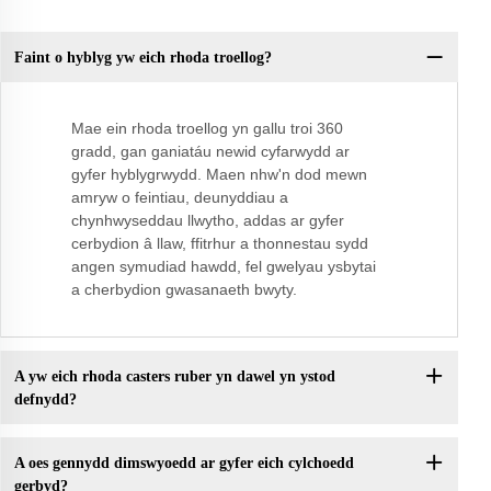
Faint o hyblyg yw eich rhoda troellog?
Mae ein rhoda troellog yn gallu troi 360
gradd, gan ganiatáu newid cyfarwydd ar
gyfer hyblygrwydd. Maen nhw'n dod mewn
amryw o feintiau, deunyddiau a
chynhwyseddau llwytho, addas ar gyfer
cerbydion â llaw, ffitrhur a thonnestau sydd
angen symudiad hawdd, fel gwelyau ysbytai
a cherbydion gwasanaeth bwyty.
A yw eich rhoda casters ruber yn dawel yn ystod
defnydd?
A oes gennydd dimswyoedd ar gyfer eich cylchoedd
gerbyd?