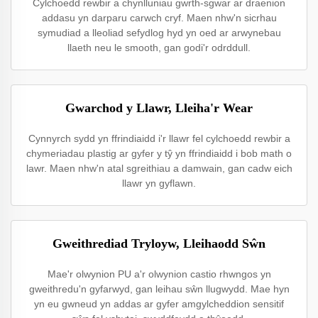
Cylchoedd rewbir a chynlluniau gwrth-sgwar ar draenion
addasu yn darparu carwch cryf. Maen nhw'n sicrhau
symudiad a lleoliad sefydlog hyd yn oed ar arwynebau
llaeth neu le smooth, gan godi'r odrddull.
Gwarchod y Llawr, Lleiha'r Wear
Cynnyrch sydd yn ffrindiaidd i'r llawr fel cylchoedd rewbir a
chymeriadau plastig ar gyfer y tŷ yn ffrindiaidd i bob math o
lawr. Maen nhw'n atal sgreithiau a damwain, gan cadw eich
llawr yn gyflawn.
Gweithrediad Tryloyw, Lleihaodd Sŵn
Mae'r olwynion PU a'r olwynion castio rhwngos yn
gweithredu'n gyfarwyd, gan leihau sŵn llugwydd. Mae hyn
yn eu gwneud yn addas ar gyfer amgylcheddion sensitif