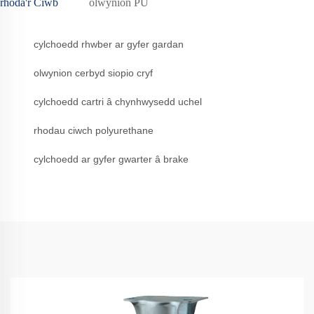
rhoda'r Ciwb
olwynion PU
cylchoedd rhwber ar gyfer gardan
olwynion cerbyd siopio cryf
cylchoedd cartri â chynhwysedd uchel
rhodau ciwch polyurethane
cylchoedd ar gyfer gwarter â brake