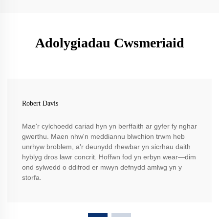
Adolygiadau Cwsmeriaid
Robert Davis
Mae'r cylchoedd cariad hyn yn berffaith ar gyfer fy nghar
gwerthu. Maen nhw'n meddiannu blwchion trwm heb
unrhyw broblem, a'r deunydd rhewbar yn sicrhau daith
hyblyg dros lawr concrit. Hoffwn fod yn erbyn wear—dim
ond sylwedd o ddifrod er mwyn defnydd amlwg yn y
storfa.