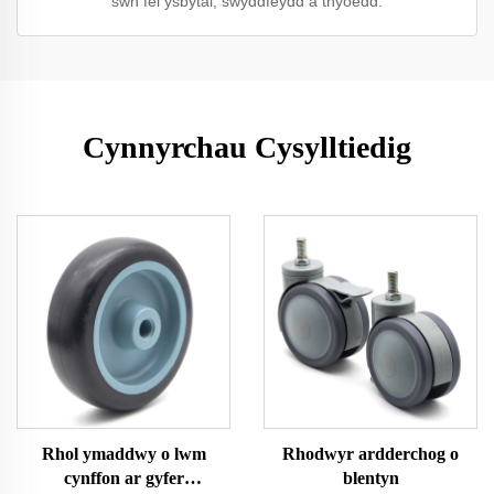
sŵn fel ysbytai, swyddfeydd a thŷoedd.
Cynnyrchau Cysylltiedig
Rhol ymaddwy o lwm
Rhodwyr ardderchog o
cynffon ar gyfer
blentyn