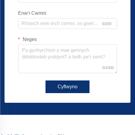
Enw'r Cwmni
0/200
Neges
0/1000
Cyflwyno