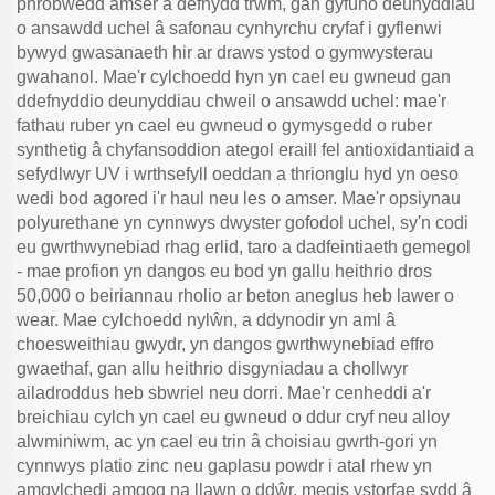
phrobwedd amser a defnydd trwm, gan gyfuno deunyddiau
o ansawdd uchel â safonau cynhyrchu cryfaf i gyflenwi
bywyd gwasanaeth hir ar draws ystod o gymwysterau
gwahanol. Mae'r cylchoedd hyn yn cael eu gwneud gan
ddefnyddio deunyddiau chweil o ansawdd uchel: mae'r
fathau ruber yn cael eu gwneud o gymysgedd o ruber
synthetig â chyfansoddion ategol eraill fel antioxidantiaid a
sefydlwyr UV i wrthsefyll oeddan a thrionglu hyd yn oeso
wedi bod agored i'r haul neu les o amser. Mae'r opsiynau
polyurethane yn cynnwys dwyster gofodol uchel, sy'n codi
eu gwrthwynebiad rhag erlid, taro a dadfeintiaeth gemegol
- mae profion yn dangos eu bod yn gallu heithrio dros
50,000 o beiriannau rholio ar beton aneglus heb lawer o
wear. Mae cylchoedd nylŵn, a ddynodir yn aml â
choesweithiau gwydr, yn dangos gwrthwynebiad effro
gwaethaf, gan allu heithrio disgyniadau a chollwyr
ailadroddus heb sbwriel neu dorri. Mae'r cenheddi a'r
breichiau cylch yn cael eu gwneud o ddur cryf neu alloy
alwminiwm, ac yn cael eu trin â choisiau gwrth-gori yn
cynnwys platio zinc neu gaplasu powdr i atal rhew yn
amgylchedi amgog na llawn o ddŵr, megis ystorfae sydd â