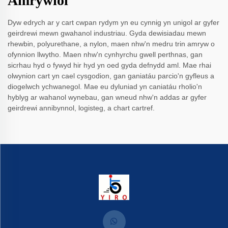
Amrywiol
Dyw edrych ar y cart cwpan rydym yn eu cynnig yn unigol ar gyfer
geirdrewi mewn gwahanol industriau. Gyda dewisiadau mewn
rhewbin, polyurethane, a nylon, maen nhw'n medru trin amryw o
ofynnion llwytho. Maen nhw'n cynhyrchu gwell perthnas, gan
sicrhau hyd o fywyd hir hyd yn oed gyda defnydd aml. Mae rhai
olwynion cart yn cael cysgodion, gan ganiatáu parcio'n gyfleus a
diogelwch ychwanegol. Mae eu dyluniad yn caniatáu rholio'n
hyblyg ar wahanol wynebau, gan wneud nhw'n addas ar gyfer
geirdrewi annibynnol, logisteg, a chart cartref.