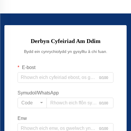
Derbyn Cyfeiriad Am Ddim
Bydd ein cynrychiolydd yn gysylltu â chi fuan.
E-bost
0/100
Symudol/WhatsApp
Code
0/100
Enw
0/100