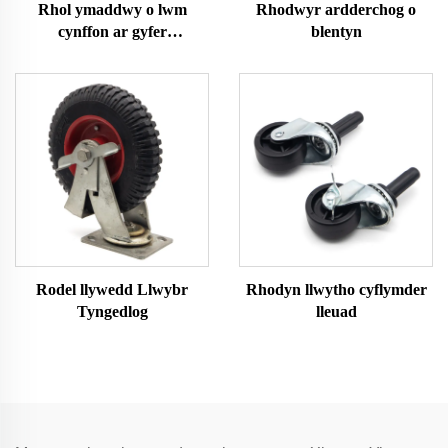
Rhol ymaddwy o lwm
Rhodwyr ardderchog o
cynffon ar gyfer
blentyn
gweithgaredd
Rodel llywedd Llwybr
Rhodyn llwytho cyflymder
Tyngedlog
lleuad