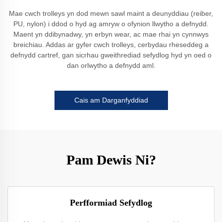
Mae cwch trolleys yn dod mewn sawl maint a deunyddiau (reiber,
PU, nylon) i ddod o hyd ag amryw o ofynion llwytho a defnydd.
Maent yn ddibynadwy, yn erbyn wear, ac mae rhai yn cynnwys
breichiau. Addas ar gyfer cwch trolleys, cerbydau rheseddeg a
defnydd cartref, gan sicrhau gweithrediad sefydlog hyd yn oed o
dan orlwytho a defnydd aml.
Cais am Darganfyddiad
Pam Dewis Ni?
Perfformiad Sefydlog