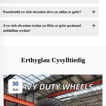
Paardroedd yw eich olwynion drws yn addas ar gyfer?
A yw eich olwynion trydan yn ffitio ar gyfer gwahanol
arddulliau trydan?
Erthyglau Cysylltiedig
30
Jun