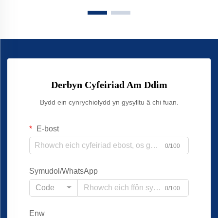
Derbyn Cyfeiriad Am Ddim
Bydd ein cynrychiolydd yn gysylltu â chi fuan.
E-bost
0/100
Symudol/WhatsApp
Code
0/100
Enw