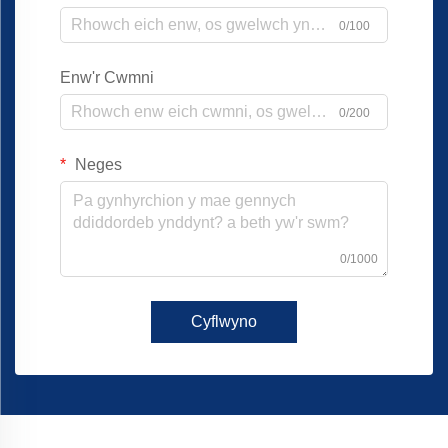
0/100
Enw'r Cwmni
0/200
Neges
0/1000
Cyflwyno