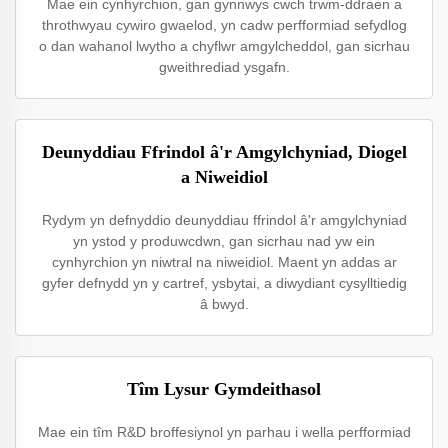
Mae ein cynhyrchion, gan gynnwys cwch trwm-ddraen a
throthwyau cywiro gwaelod, yn cadw perfformiad sefydlog
o dan wahanol lwytho a chyflwr amgylcheddol, gan sicrhau
gweithrediad ysgafn.
Deunyddiau Ffrindol â'r Amgylchyniad, Diogel
a Niweidiol
Rydym yn defnyddio deunyddiau ffrindol â'r amgylchyniad
yn ystod y produwcdwn, gan sicrhau nad yw ein
cynhyrchion yn niwtral na niweidiol. Maent yn addas ar
gyfer defnydd yn y cartref, ysbytai, a diwydiant cysylltiedig
â bwyd.
Tîm Lysur Gymdeithasol
Mae ein tîm R&D broffesiynol yn parhau i wella perfformiad