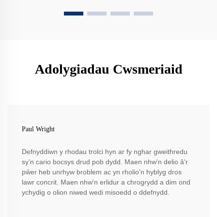
Adolygiadau Cwsmeriaid
Paul Wright
Defnyddiwn y rhodau trolci hyn ar fy nghar gweithredu
sy'n cario bocsys drud pob dydd. Maen nhw'n delio â'r
pŵer heb unrhyw broblem ac yn rholio'n hyblyg dros
lawr concrit. Maen nhw'n erlidur a chrogrydd a dim ond
ychydig o olion niwed wedi misoedd o ddefnydd.