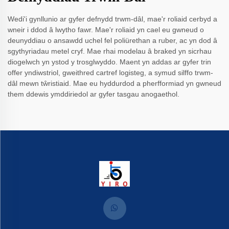
Wedi'i gynllunio ar gyfer defnydd trwm-dâl, mae'r roliaid cerbyd a
wneir i ddod â lwytho fawr. Mae'r roliaid yn cael eu gwneud o
deunyddiau o ansawdd uchel fel poliürethan a ruber, ac yn dod â
sgythyriadau metel cryf. Mae rhai modelau â braked yn sicrhau
diogelwch yn ystod y trosglwyddo. Maent yn addas ar gyfer trin
offer yndiwstriol, gweithred cartref logisteg, a symud silffo trwm-
dâl mewn tŵristiaid. Mae eu hyddurdod a pherfformiad yn gwneud
them ddewis ymddiriedol ar gyfer tasgau anogaethol.