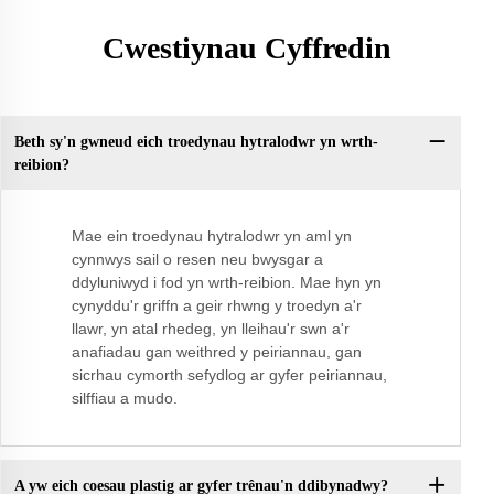
Cwestiynau Cyffredin
Beth sy'n gwneud eich troedynau hytralodwr yn wrth-
reibion?
Mae ein troedynau hytralodwr yn aml yn
cynnwys sail o resen neu bwysgar a
ddyluniwyd i fod yn wrth-reibion. Mae hyn yn
cynyddu'r griffn a geir rhwng y troedyn a'r
llawr, yn atal rhedeg, yn lleihau'r swn a'r
anafiadau gan weithred y peiriannau, gan
sicrhau cymorth sefydlog ar gyfer peiriannau,
silffiau a mudo.
A yw eich coesau plastig ar gyfer trênau'n ddibynadwy?