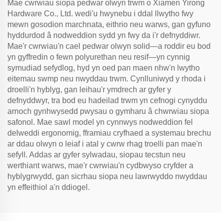
Mae cwrwiau siopa pedwar olwyn trwm o Xiamen Yirong
Hardware Co., Ltd. wedi'u hwynebu i ddal llwytho fwy
mewn gosodion marchnata, eithrio neu warws, gan gyfuno
hyddurdod â nodweddion sydd yn fwy da i'r defnyddiwr.
Mae'r cwrwiau'n cael pedwar olwyn solid—a roddir eu bod
yn gyffredin o fewn polyurethan neu resif—yn cynnig
symudiad sefydlog, hyd yn oed pan maen nhw'n lwytho
eitemau swmp neu nwyddau trwm. Cynlluniwyd y rhoda i
droelli'n hyblyg, gan leihau'r ymdrech ar gyfer y
defnyddwyr, tra bod eu hadeilad trwm yn cefnogi cynyddu
arnoch gynhwysedd pwysau o gymharu â chwrwiau siopa
safonol. Mae sawl model yn cynnwys nodweddion fel
delweddi ergonomig, fframiau cryfhaed a systemau brechu
ar ddau olwyn o leiaf i atal y cwrw rhag troelli pan mae'n
sefyll. Addas ar gyfer sylwadau, siopau tecstun neu
werthiant warws, mae'r cwrwiau'n cydbwyso cryfder a
hyblygrwydd, gan sicrhau siopa neu lawrwyddo nwyddau
yn effeithiol a'n ddiogel.