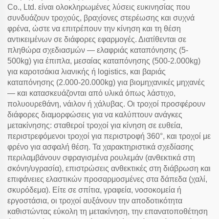
Co., Ltd. είναι ολοκληρωμένες λύσεις ευκινησίας που
συνδυάζουν τροχούς, βραχίονες στερέωσης και συχνά
φρένα, ώστε να επιτρέπουν την κίνηση και τη θέση
αντικειμένων σε διάφορες εφαρμογές. Διατίθενται σε
πληθώρα σχεδιασμών — ελαφριάς καταπόνησης (5-
500kg) για έπιπλα, μεσαίας καταπόνησης (500-2.000kg)
για καροτσάκια λιανικής ή logistics, και βαριάς
καταπόνησης (2.000-20.000kg) για βιομηχανικές μηχανές
— και κατασκευάζονται από υλικά όπως λάστιχο,
πολυουρεθάνη, νάιλον ή χάλυβας. Οι τροχοί προσφέρουν
διάφορες διαμορφώσεις για να καλύπτουν ανάγκες
μετακίνησης: σταθεροί τροχοί για κίνηση σε ευθεία,
περιστρεφόμενοι τροχοί για περιστροφή 360°, και τροχοί με
φρένο για ασφαλή θέση. Τα χαρακτηριστικά σχεδίασης
περιλαμβάνουν σφραγισμένα ρουλεμάν (ανθεκτικά στη
σκόνη/υγρασία), επιστρώσεις ανθεκτικές στη διάβρωση και
επιφάνειες ελαστικών προσαρμοσμένες στα δάπεδα (χαλί,
σκυρόδεμα). Είτε σε σπίτια, γραφεία, νοσοκομεία ή
εργοστάσια, οι τροχοί αυξάνουν την αποδοτικότητα
καθιστώντας εύκολη τη μετακίνηση, την επανατοποθέτηση