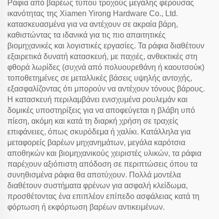
Ράφια από βαρέως τύπου τροχούς μεγάλης φέρουσας
ικανότητας της Xiamen Yirong Hardware Co., Ltd.
κατασκευασμένα για να αντέχουν σε ακραία βάρη,
καθιστώντας τα ιδανικά για τις πιο απαιτητικές
βιομηχανικές και λογιστικές εργασίες. Τα ράφια διαθέτουν
εξαιρετικά δυνατή κατασκευή, με παχιές, ανθεκτικές στη
φθορά λωρίδες (συχνά από πολυουρεθάνη ή καουτσούκ)
τοποθετημένες σε μεταλλικές βάσεις υψηλής αντοχής,
εξασφαλίζοντας ότι μπορούν να αντέχουν τόνους βάρους.
Η κατασκευή περιλαμβάνει ενισχυμένα ρουλεμάν και
δομικές υποστηρίξεις για να αποφεύγεται η βλάβη υπό
πίεση, ακόμη και κατά τη διαρκή χρήση σε τραχείς
επιφάνειες, όπως σκυρόδεμα ή χαλίκι. Κατάλληλα για
μεταφορείς βαρέων μηχανημάτων, μεγάλα καρότσια
αποθηκών και βιομηχανικούς χειριστές υλικών, τα ράφια
παρέχουν αξιόπιστη απόδοση σε περιπτώσεις όπου τα
συνηθισμένα ράφια θα αποτύχουν. Πολλά μοντέλα
διαθέτουν συστήματα φρένων για ασφαλή κλείδωμα,
προσθέτοντας ένα επιπλέον επίπεδο ασφάλειας κατά τη
φόρτωση ή εκφόρτωση βαρέων αντικειμένων.