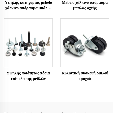
Υψηλής κατηγορίας μεbelo
Μεbelo χάλκινο σπόρασμα
χάλκινο σπόρασμα μπάλας
μπάλας οχτής
οχτής
Υψηλής ποιότητας πόδια
Κυλιστική συσκευή διπλού
επίπεδωσης μебλών
τροχού