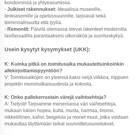
kondoimissä ja yhtyeasumissa.
· Julkiset rakennukset:
Ideaalisia museoille,
lentoasemille ja opetussuunnille, tarjoavat sekä
toiminnallisuutta että tyyliä.
· Remontit:
Päivitä olemassa olevat rakenteet modernilla
lasifassadilla parantaaksesi ulkonäköä ja suorituskykyä.
Usein kysytyt kysymykset (UKK):
K: Kuinka pitkä on toimitusaika mukautettuinkoinkin
allekirjoittamispyyntöön?
V: Toimitusaikojen on yleensä kaksi neljä viikkoa, riippuen
projektin monimutkaisuudesta ja kokosta.
K: Onko pallokerrostain värejä vaihtoehtoja?
A: Tietysti! Tarjoamme monenlaisia väri vaihtoehtoja,
mukaan lukien hopea, kulta, musta, harmaa, bronsi,
nikkelillinen, kahvi, beigekäs ja monet muut, jotka voidaan
mukauttaa täyttämään tarkat suunnittelusuositukset.