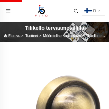
FI
Tilikello tervaametallilla
Etusivu
>
Tuotteet
>
Mööreteline Kastorratas
>
Tilikello tervaametallilla