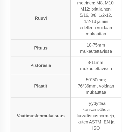
metrinen: M8, M10,
M12; brittiläinen:
5/16, 3/8, 1/2-12,
Ruuvi
1/2-13 ja niin
edelleen voidaan
mukauttaa
10-75mm
Pituus
mukautettavissa
8-11mm,
Pistorasia
mukautettavissa
50*50mm;
Plaatit
76*36mm, voidaan
mukauttaa
Tyydyttää
kansainvälisiä
Vaatimustenmukaisuus
turvallisuusnormeja,
kuten ASTM, EN ja
ISO