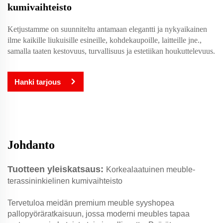
kumivaihteisto
Ketjustamme on suunniteltu antamaan elegantti ja nykyaikainen
ilme kaikille liukuisille esineille, kohdekaupoille, laitteille jne.,
samalla taaten kestovuus, turvallisuus ja estetiikan houkuttelevuus.
Hanki tarjous
Johdanto
Tuotteen yleiskatsaus:
Korkealaatuinen meuble-
terassininkielinen kumivaihteisto
Tervetuloa meidän premium meuble syyshopea
pallopyöräratkaisuun, jossa moderni meubles tapaa