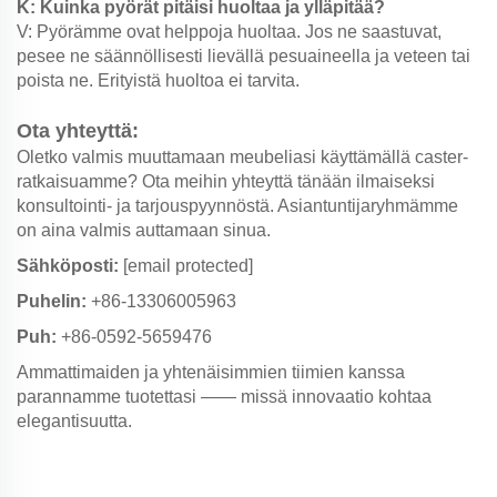
K: Kuinka pyörät pitäisi huoltaa ja ylläpitää?
V: Pyörämme ovat helppoja huoltaa. Jos ne saastuvat,
pesee ne säännöllisesti lievällä pesuaineella ja veteen tai
poista ne. Erityistä huoltoa ei tarvita.
Ota yhteyttä:
Oletko valmis muuttamaan meubeliasi käyttämällä caster-
ratkaisuamme? Ota meihin yhteyttä tänään ilmaiseksi
konsultointi- ja tarjouspyynnöstä. Asiantuntijaryhmämme
on aina valmis auttamaan sinua.
Sähköposti:
[email protected]
Puhelin:
+86-13306005963
Puh:
+86-0592-5659476
Ammattimaiden ja yhtenäisimmien tiimien kanssa
parannamme tuotettasi —— missä innovaatio kohtaa
elegantisuutta.