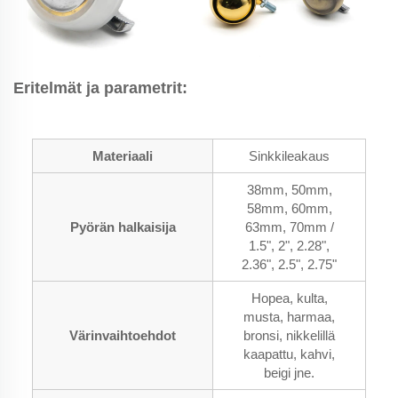
Eritelmät ja parametrit:
Materiaali
Sinkkileakaus
38mm, 50mm,
58mm, 60mm,
Pyörän halkaisija
63mm, 70mm /
1.5", 2", 2.28",
2.36", 2.5", 2.75"
Hopea, kulta,
musta, harmaa,
Värinvaihtoehdot
bronsi, nikkelillä
kaapattu, kahvi,
beigi jne.