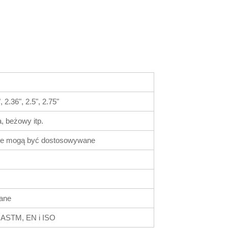
.36", 2.5", 2.75"
, beżowy itp.
 inne mogą być dostosowywane
ane
k ASTM, EN i ISO