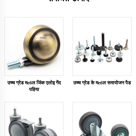
उच्च ग्रेड मебल जिंक एलोइ गेंद
उच्च ग्रेड के मебल समायोजन पैड
पहिया