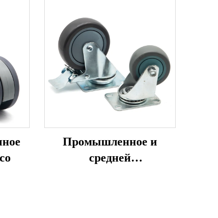
нное
Промышленное и
со
средней
грузоподъемности
колесо с поворотной
вилкой