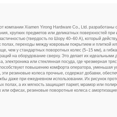
т компании Xiamen Yirong Hardware Co., Ltd. разработаны 
ания, хрупких предметов или деликатных поверхностей при
стичностью (твердость по Шору 40–60 А), который действу
х полах, переходы между ковровым покрытием и плиткой и
е, чем у стандартных поворотных колес (5–15 мм), а гибка
раций на оборудование сверху. Это делает их идеальными д
, электроника или стеклянная посуда, где чрезмерная тря
способствуют повышению комфорта оператора, уменьшая у
 эти резиновые колеса прочные, содержат добавки, обеспе
ужбы даже при ежедневном использовании. Их рисунок про
х полах, а их мягкость защищает паркет, мрамор или полир
х или офисах, резиновые поворотные колеса с амортизаци