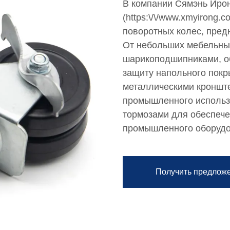
В компании Сямэнь Ирон
(https:\/\/www.xmyirong
поворотных колес, пред
От небольших мебельны
шарикоподшипниками, о
защиту напольного покр
металлическими кронште
промышленного использ
тормозами для обеспече
промышленного оборудов
Получить предлож