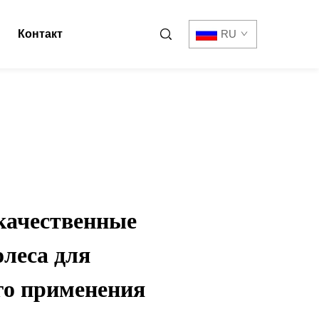
Контакт
RU
качественные
леса для
го применения