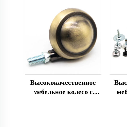
Высококачественное
Выс
мебельное колесо с
ме
шариком из цинкового
сплава