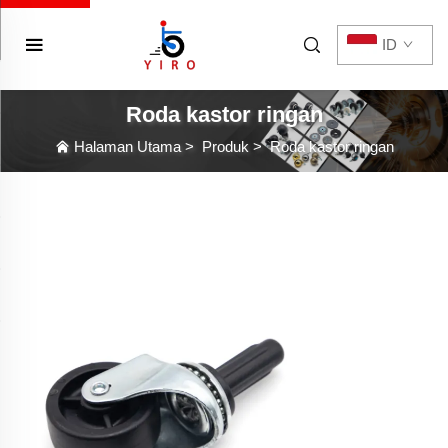
ID
Roda kastor ringan
Halaman Utama
>
Produk
>
Roda kastor ringan