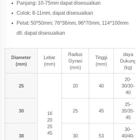
Panjang: 10-75mm dapat disesuaikan
Colok: 8-11mm, dapat disesuaikan
Pelat: 50*50mm; 76*36mm, 96*70mm, 114*100mm
dll. dapat disesuaikan
Radius
daya
Diameter
Lebar
Tinggi
Gyrasi
Dukung
(mm)
(mm)
(mm)
(mm)
(kg)
20-
25
20
40
30/30-
40
25-
30
25
45
35/35-
16
45
20
25
30-
45
38
30
53
40/40-