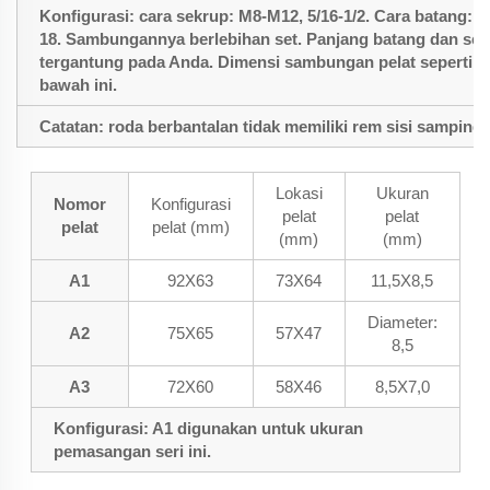
Konfigurasi: cara sekrup: M8-M12, 5/16-1/2. Cara batang: D
18. Sambungannya berlebihan set. Panjang batang dan se
tergantung pada Anda. Dimensi sambungan pelat seperti ko
bawah ini.
Catatan: roda berbantalan tidak memiliki rem sisi samping.
Lokasi
Ukuran
Nomor
Konfigurasi
pelat
pelat
pelat
pelat (mm)
(mm)
(mm)
A1
92X63
73X64
11,5X8,5
Diameter:
A2
75X65
57X47
8,5
A3
72X60
58X46
8,5X7,0
Konfigurasi: A1 digunakan untuk ukuran
pemasangan seri ini.