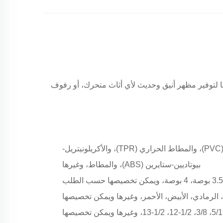
بنا لتوفير مظهر أنيق وحديث لأي أثاث متحرك، أو رفوف
المواد: يمكن تخصيص البولي بروبيلين (PP)، والبولي يوريثين (PU)، والبوليمر الحراري المرن (TPU)، و كلوريد البوليفينيل (PVC)، والمطاط الحراري (TPR)، والأكريلونيتريل-
بيوتاديين-ستايرين (ABS)، والمطاط، وغيرها
، الرمادي، الأبيض، الأحمر، وغيرها ويمكن تخصيصها