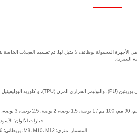
قي الأجهزة المحمولة بوظائف لا مثيل لها. تم تصميم العجلات الخاصة 
ة البصرية.
خيارات الألوان: الأسود
المسمار: متري: M8، M10، M12؛ بريطاني: 5/16، 3/8، 1/2-12، 1/2-13، وغيرها ويمكن تخصيصها