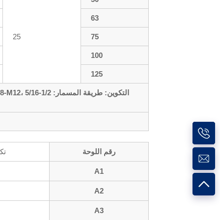
63
25
75
100
125
رقم اللوحة
تك
A1
A2
A3