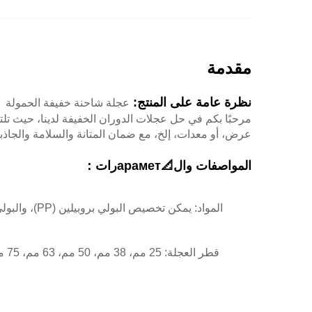
مقدمة
نظرة عامة على المنتج:
عجلة شاحنة خفيفة الحمولة
مرحبًا بكم في حل عجلات الدوران الخفيفة لدينا، حيث تلت
عرض، أو معدات، إلخ، مع ضمان المتانة والسلامة والجاذبي
المواصفات وال📐араметرات：
قطر العجلة: 25 مم، 38 مم، 50 مم، 63 مم، 75 مم، 90 مم، 100 مم / 1 بوصة، 1.5 بوصة، 2 بوصة، 2.5 بوصة، 3 بوصة، 3.5 بوصة، 4 بوصة، ويمكن تخصيصها حسب الطلب