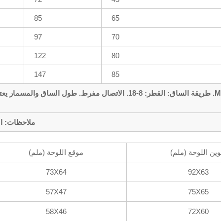
85
65
97
70
122
80
147
85
التكوين: طريقة المسمار: M8-M12، 5/16-1/2. طريقة الساق: القطر: 8-18. الا
ملاحظات: ال
وين اللوحة (ملم)
موقع اللوحة (ملم)
73X64
92X63
57X47
75X65
58X46
72X60