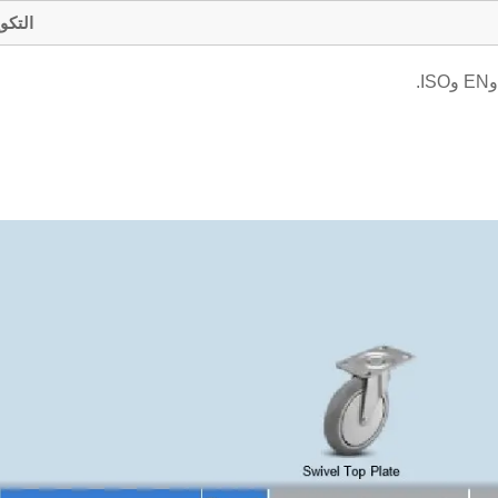
التكوين: تُست