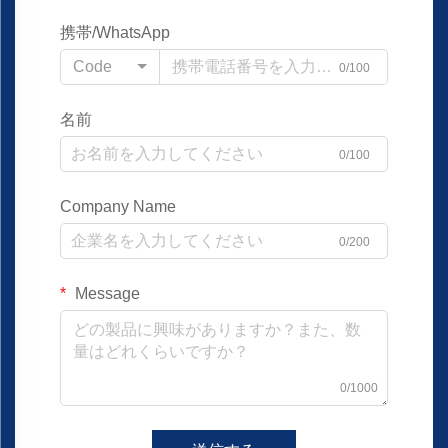
携帯/WhatsApp
Code
0/100
名前
0/100
Company Name
0/200
Message
0/1000