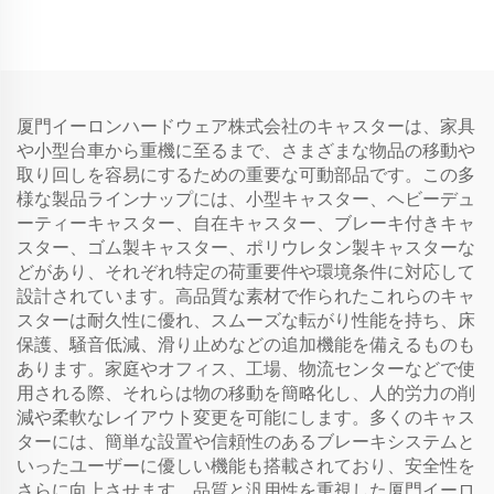
厦門イーロンハードウェア株式会社のキャスターは、家具
や小型台車から重機に至るまで、さまざまな物品の移動や
取り回しを容易にするための重要な可動部品です。この多
様な製品ラインナップには、小型キャスター、ヘビーデュ
ーティーキャスター、自在キャスター、ブレーキ付きキャ
スター、ゴム製キャスター、ポリウレタン製キャスターな
どがあり、それぞれ特定の荷重要件や環境条件に対応して
設計されています。高品質な素材で作られたこれらのキャ
スターは耐久性に優れ、スムーズな転がり性能を持ち、床
保護、騒音低減、滑り止めなどの追加機能を備えるものも
あります。家庭やオフィス、工場、物流センターなどで使
用される際、それらは物の移動を簡略化し、人的労力の削
減や柔軟なレイアウト変更を可能にします。多くのキャス
ターには、簡単な設置や信頼性のあるブレーキシステムと
いったユーザーに優しい機能も搭載されており、安全性を
さらに向上させます。品質と汎用性を重視した厦門イーロ