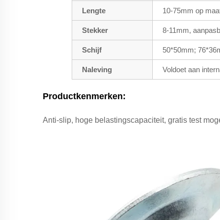
Lengte
10-75mm op maat
Stekker
8-11mm, aanpasb
Schijf
50*50mm; 76*36m
Naleving
Voldoet aan inter
Productkenmerken:
Anti-slip, hoge belastingscapaciteit, gratis test mo