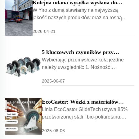
Kolejna udana wysyłka wysłana do
chropowatych
Europy!
W Yiro z dumą stawiamy na najwyższą
powierzchni) 3. Zakres
jakość naszych produktów oraz na rosnącą
temperatur 4. Odporność
obecność na rynkach światowych.
chemiczną...
2026-04-21
Serdecznie zapraszamy kolejnych
partnerów z całego świata do
doświadczenia...
5 kluczowych czynników przy
wybieraniu przemysłowych kółek
Wybierając przemysłowe koła jezdne
należy uwzględnić: 1. Nośność
(obliczenie całkowitej wagi +25%
2025-06-07
zapas bezpieczeństwa) 2. Rodzaj
podłogi (miękkie PU dla
wykończonych podłóg vs. nylon dla
EcoCaster: Wózki z materiałów
chropowatych powierzchni) 3. Zakres
recyklingowych
Linia EcoCastor GlideTech używa 85%
temperatur 4. Odporność chemiczną...
przetworzonej stali i bio-poliuretanu.
Certyfikowana przez ISO 14001, te
2025-06-06
wózki redukują stopę wypuszczanego