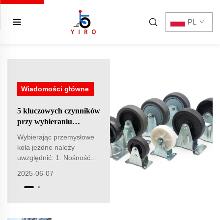
PL
Wiadomości główne
5 kluczowych czynników
przy wybieraniu
przemysłowych kółek
Wybierając przemysłowe
koła jezdne należy
uwzględnić: 1. Nośność
(obliczenie całkowitej wagi
2025-06-07
+25% zapas
bezpieczeństwa) 2.
Rodzaj podłogi (miękkie
PU dla wykończonych
podłóg vs. nylon dla