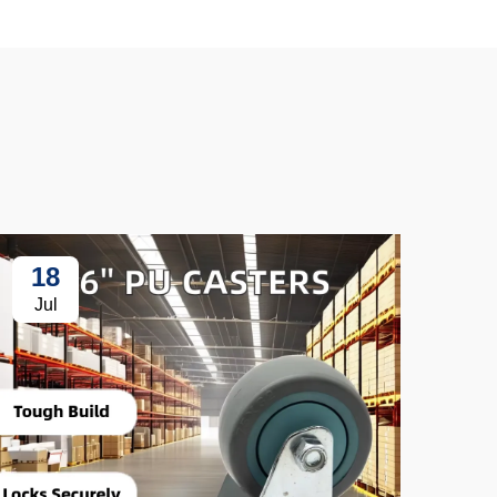
18
3
Jul
Ju