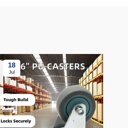
18
3
Jul
Ju