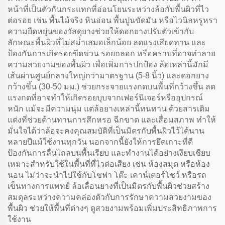
หน้าที่เป็นตัวกันกระแทกที่อ่อนโยนระหว่างล้อกับพื้นผิวที่ไว
ต่อรอย เช่น พื้นไม้จริง หินอ่อน พื้นปูนขัดมัน หรือไวนิลหรูหรา
ความยืดหยุ่นของวัสดุยางช่วยให้ดอกยางปรับตัวเข้ากับ
ลักษณะพื้นผิวที่ไม่สม่ำเสมอเล็กน้อย ลดแรงเสียดทาน และ
ป้องกันการเกิดรอยขีดข่วน รอยถลอก หรือคราบที่อาจทำลาย
ความสวยงามของพื้นผิว เพื่อเพิ่มการปกป้อง ล้อเหล่านี้มักมี
เส้นผ่านศูนย์กลางใหญ่กว่ามาตรฐาน (5-8 นิ้ว) และดอกยาง
กว้างขึ้น (30-50 มม.) ช่วยกระจายแรงกดบนพื้นที่กว้างขึ้น ลด
แรงกดที่อาจทำให้เกิดรอยบุบจากเฟอร์นิเจอร์หรืออุปกรณ์
หนัก แม้จะมีความนุ่ม แต่ล้อยางเหล่านี้ทนทาน ด้วยสารเติม
แต่งที่ช่วยต้านทานการสึกหรอ ฉีกขาด และเสื่อมสภาพ ทำให้
มั่นใจได้ว่าล้อจะคงคุณสมบัติที่เป็นมิตรกับพื้นผิวไว้ได้นาน
หลายปีแม้ใช้งานทุกวัน นอกจากนี้ยังให้การยึดเกาะที่ดี
ป้องกันการลื่นไถลบนพื้นเรียบ และทำงานได้อย่างเงียบเชียบ
เหมาะสำหรับใช้ในพื้นที่ที่ไวต่อเสียง เช่น ห้องสมุด หรือห้อง
นอน ไม่ว่าจะนำไปใช้กับโซฟา โต๊ะ เคาน์เตอร์โชว์ หรือรถ
เข็นทางการแพทย์ ล้อเลื่อนยางที่เป็นมิตรกับพื้นผิวช่วยสร้าง
สมดุลระหว่างความคล่องตัวกับการรักษาความสวยงามของ
พื้นผิว ช่วยให้พื้นที่ต่างๆ ดูสวยงามพร้อมเพิ่มประสิทธิภาพการ
ใช้งาน