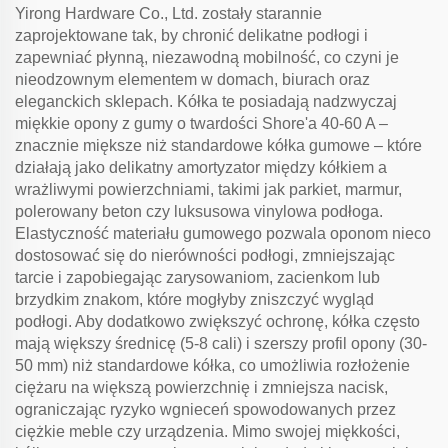
Yirong Hardware Co., Ltd. zostały starannie
zaprojektowane tak, by chronić delikatne podłogi i
zapewniać płynną, niezawodną mobilność, co czyni je
nieodzownym elementem w domach, biurach oraz
eleganckich sklepach. Kółka te posiadają nadzwyczaj
miękkie opony z gumy o twardości Shore'a 40-60 A –
znacznie miększe niż standardowe kółka gumowe – które
działają jako delikatny amortyzator między kółkiem a
wrażliwymi powierzchniami, takimi jak parkiet, marmur,
polerowany beton czy luksusowa vinylowa podłoga.
Elastyczność materiału gumowego pozwala oponom nieco
dostosować się do nierówności podłogi, zmniejszając
tarcie i zapobiegając zarysowaniom, zacienkom lub
brzydkim znakom, które mogłyby zniszczyć wygląd
podłogi. Aby dodatkowo zwiększyć ochronę, kółka często
mają większy średnicę (5-8 cali) i szerszy profil opony (30-
50 mm) niż standardowe kółka, co umożliwia rozłożenie
ciężaru na większą powierzchnię i zmniejsza nacisk,
ograniczając ryzyko wgnieceń spowodowanych przez
ciężkie meble czy urządzenia. Mimo swojej miękkości,