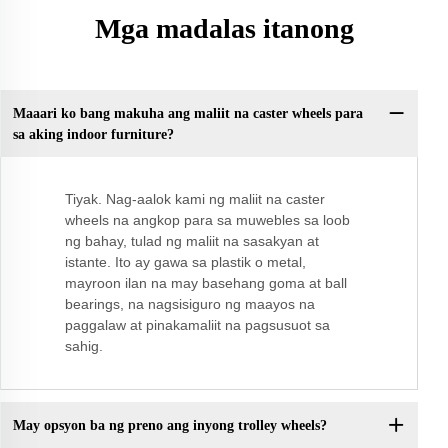
Mga madalas itanong
Maaari ko bang makuha ang maliit na caster wheels para
sa aking indoor furniture?
Tiyak. Nag-aalok kami ng maliit na caster
wheels na angkop para sa muwebles sa loob
ng bahay, tulad ng maliit na sasakyan at
istante. Ito ay gawa sa plastik o metal,
mayroon ilan na may basehang goma at ball
bearings, na nagsisiguro ng maayos na
paggalaw at pinakamaliit na pagsusuot sa
sahig.
May opsyon ba ng preno ang inyong trolley wheels?