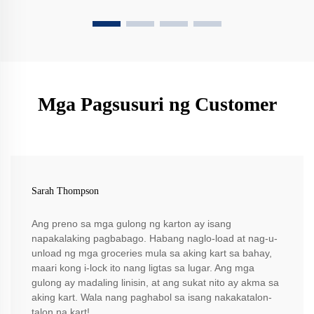
Mga Pagsusuri ng Customer
Sarah Thompson
Ang preno sa mga gulong ng karton ay isang
napakalaking pagbabago. Habang naglo-load at nag-u-
unload ng mga groceries mula sa aking kart sa bahay,
maari kong i-lock ito nang ligtas sa lugar. Ang mga
gulong ay madaling linisin, at ang sukat nito ay akma sa
aking kart. Wala nang paghabol sa isang nakakatalon-
talon na kart!