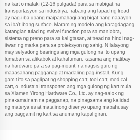
na kart o malaki (12-16 pulgada) para sa mabigat na
transportasyon sa industriya, habang ang lapad ng tread
ay nag-iiba upang maipamahagi ang bigat nang naaayon
sa iba't ibang surface. Maraming modelo ang karagdagang
katangian tulad ng swivel function para sa maniobra,
sistema ng preno para sa kaligtasan, at tread na hindi nag-
iiwan ng marka para sa proteksyon ng sahig. Nilalayong
may selyadong bearings ang mga gulong na ito upang
lumaban sa alikabok at kahaluman, kasama ang matibay
na hardware para sa pag-mount, na nagsisiguro ng
maaasahang pagganap at madaling pag-install. Kung
gamit ito sa paglipat ng shopping cart, tool cart, medical
cart, o industrial transporter, ang mga gulong ng kart mula
sa Xiamen Yirong Hardware Co., Ltd. ay nag-aalok ng
pinakamainam na pagganap, na pinagsama ang kalidad
ng materyales at matalinong disenyo upang mapahusay
ang paggamit ng kart sa anumang kapaligiran.