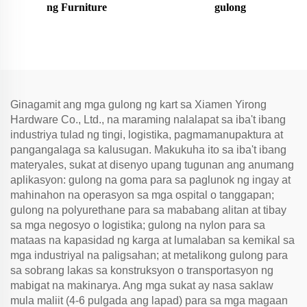
ng Furniture
gulong
Ginagamit ang mga gulong ng kart sa Xiamen Yirong
Hardware Co., Ltd., na maraming nalalapat sa iba't ibang
industriya tulad ng tingi, logistika, pagmamanupaktura at
pangangalaga sa kalusugan. Makukuha ito sa iba't ibang
materyales, sukat at disenyo upang tugunan ang anumang
aplikasyon: gulong na goma para sa paglunok ng ingay at
mahinahon na operasyon sa mga ospital o tanggapan;
gulong na polyurethane para sa mababang alitan at tibay
sa mga negosyo o logistika; gulong na nylon para sa
mataas na kapasidad ng karga at lumalaban sa kemikal sa
mga industriyal na paligsahan; at metalikong gulong para
sa sobrang lakas sa konstruksyon o transportasyon ng
mabigat na makinarya. Ang mga sukat ay nasa saklaw
mula maliit (4-6 pulgada ang lapad) para sa mga magaan