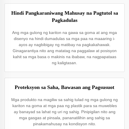
Hindi Pangkaraniwang Mahusay na Pagtutol sa
Pagkadulas
Ang mga gulong ng kariton na gawa sa goma at ang mga
disenyo na hindi dumadulas sa mga paa na maaaring i-
ayos ay nagbibigay ng matibay na pagkakahawak.
Ginagarantiya nito ang matatag na paggalaw at posisyon
kahit sa mga basa o makinis na ibabaw, na nagpapataas
ng kaligtasan.
Proteksyon sa Saha, Bawasan ang Pagsusuot
Mga produkto na magiliw sa sahig tulad ng mga gulong ng
kariton na goma at mga paa ng plastik para sa muwebles
ay banayad sa lahat ng uri ng sahig. Pinipigilan nito ang
mga gasgas at pinsala, pananatilihin ang sahig sa
pinakamahusay na kondisyon nito.