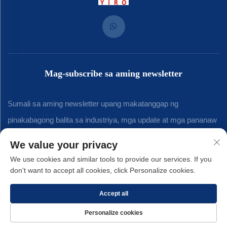
Mag-subscribe sa aming newsletter
Sumali sa aming newsletter upang makatanggap ng
pinakabagong balita sa industriya, mga update at mga pananaw
mula sa aming koponan.
We value your privacy
We use cookies and similar tools to provide our services. If you
don't want to accept all cookies, click Personalize cookies.
Mag-subscribe
Accept all
Copyright © 2025 ni Xiamen Yirong Hardware Co., LTD. -
Patakaran sa
Personalize cookies
Pagkapribado