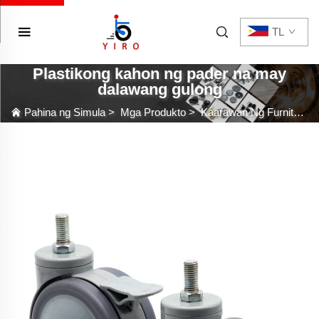
TL
Plastikong kahon ng pader na may
dalawang gulong
Pahina ng Simula
>
Mga Produkto
>
Kaarawan Ng Furniture