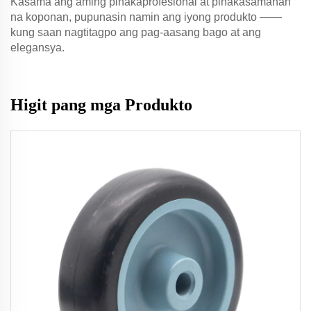
Kasama ang aming pinakaprofesional at pinakasamahan
na koponan, pupunasin namin ang iyong produkto ——
kung saan nagtitagpo ang pag-aasang bago at ang
elegansya.
Higit pang mga Produkto