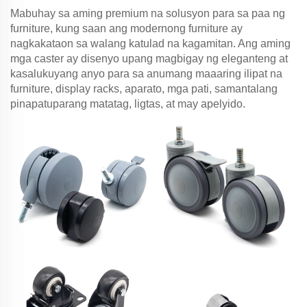
Mabuhay sa aming premium na solusyon para sa paa ng
furniture, kung saan ang modernong furniture ay
nagkakataon sa walang katulad na kagamitan. Ang aming
mga caster ay disenyo upang magbigay ng eleganteng at
kasalukuyang anyo para sa anumang maaaring ilipat na
furniture, display racks, aparato, mga pati, samantalang
pinapatuparang matatag, ligtas, at may apelyido.