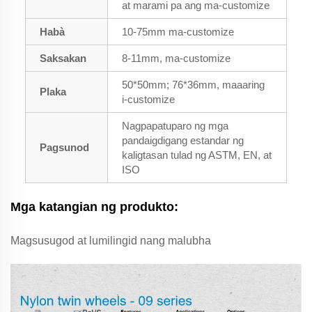
at marami pa ang ma-customize
Habà
10-75mm ma-customize
Saksakan
8-11mm, ma-customize
50*50mm; 76*36mm, maaaring
Plaka
i-customize
Nagpapatuparo ng mga
pandaigdigang estandar ng
Pagsunod
kaligtasan tulad ng ASTM, EN, at
ISO
Mga katangian ng produkto:
Magsusugod at lumilingid nang malubha