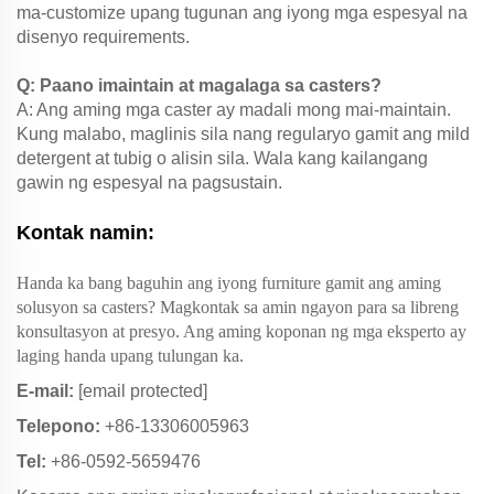
ma-customize upang tugunan ang iyong mga espesyal na
disenyo requirements.
Q: Paano imaintain at magalaga sa casters?
A: Ang aming mga caster ay madali mong mai-maintain.
Kung malabo, maglinis sila nang regularyo gamit ang mild
detergent at tubig o alisin sila. Wala kang kailangang
gawin ng espesyal na pagsustain.
Kontak namin:
Handa ka bang baguhin ang iyong furniture gamit ang aming
solusyon sa casters? Magkontak sa amin ngayon para sa libreng
konsultasyon at presyo. Ang aming koponan ng mga eksperto ay
laging handa upang tulungan ka.
E-mail:
[email protected]
Telepono:
+86-13306005963
Tel:
+86-0592-5659476