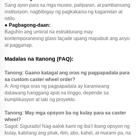
Sang ayon para sa mga museo, paliparan, at pambansang
institusyon, nagbibigay ng pagkakaisa ng kagamitan at
istilo.
● Pagbagong-daan:
Baguhin ang umiiral na estrukturang may
kontemporaneong glass façade upang mapabuti ang anyo
at pagganap.
Madalas na Itanong (FAQ):
Tanong: Gaano katagal ang oras ng pagpapadala para
sa custom caster wheel order?
A: Ang mga oras ng pagpapadala ay karaniwang
dalawang hanggang apat na linggo, depende sa
kumplikasyon at laki ng proyekto.
Tanong: May mga opsyon ba ng kulay para sa caster
wheel?
Sagot: Sigurado! Nag-aalok kami ng iba't ibang opsyon ng
kulay, kabilang ang pilak, itim, abo, kahel, at marami pa, na