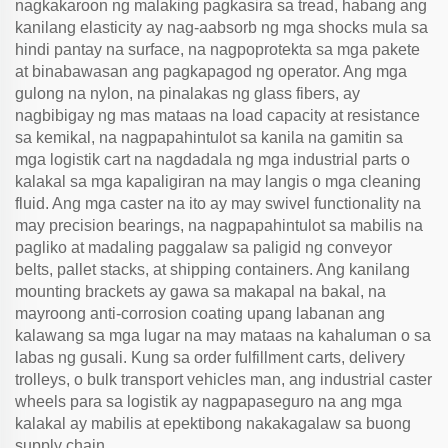
nagkakaroon ng malaking pagkasira sa tread, habang ang
kanilang elasticity ay nag-aabsorb ng mga shocks mula sa
hindi pantay na surface, na nagpoprotekta sa mga pakete
at binabawasan ang pagkapagod ng operator. Ang mga
gulong na nylon, na pinalakas ng glass fibers, ay
nagbibigay ng mas mataas na load capacity at resistance
sa kemikal, na nagpapahintulot sa kanila na gamitin sa
mga logistik cart na nagdadala ng mga industrial parts o
kalakal sa mga kapaligiran na may langis o mga cleaning
fluid. Ang mga caster na ito ay may swivel functionality na
may precision bearings, na nagpapahintulot sa mabilis na
pagliko at madaling paggalaw sa paligid ng conveyor
belts, pallet stacks, at shipping containers. Ang kanilang
mounting brackets ay gawa sa makapal na bakal, na
mayroong anti-corrosion coating upang labanan ang
kalawang sa mga lugar na may mataas na kahaluman o sa
labas ng gusali. Kung sa order fulfillment carts, delivery
trolleys, o bulk transport vehicles man, ang industrial caster
wheels para sa logistik ay nagpapaseguro na ang mga
kalakal ay mabilis at epektibong nakakagalaw sa buong
supply chain.