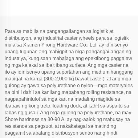
Para sa mabilis na pangangailangan sa logistik at
distribusyon, ang industrial caster wheels para sa logistik
mula sa Xiamen Yirong Hardware Co., Ltd. ay idinisenyo
upang tugunan ang mahigpit na mga pangangailangan ng
industriya, kung saan mahalaga ang epektibong paggalaw
ng mga kalakal sa iba't ibang surface. Ang mga caster na
ito ay idinisenyo upang suportahan ang medium hanggang
mabigat na karga (300-2,000 kg bawat caster), at ang mga
gulong ay gawa sa polyurethane o nylon—mga materyales
na pinili dahil sa kanilang mababang rolling resistance, na
nagpapahintulot sa mga kart na madaling maglide sa
ibabaw ng kongkreto, loading dock, at kahit sa aspalto sa
labas ng gusali. Ang mga gulong na polyurethane, na may
Shore hardness na 80-90 A, ay nag-aalok ng mahusay na
resistance sa pagsuot, at nakakatagal sa matinding
paggamit sa abalang distribusyon sentro nang hindi