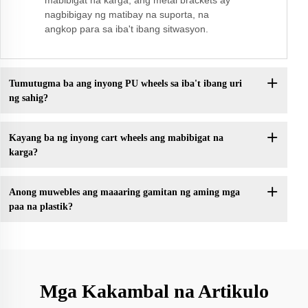
mabibigat na karga; ang metal brackets ay
nagbibigay ng matibay na suporta, na
angkop para sa iba't ibang sitwasyon.
Tumutugma ba ang inyong PU wheels sa iba't ibang uri
ng sahig?
Kayang ba ng inyong cart wheels ang mabibigat na
karga?
Anong muwebles ang maaaring gamitan ng aming mga
paa na plastik?
Mga Kakambal na Artikulo