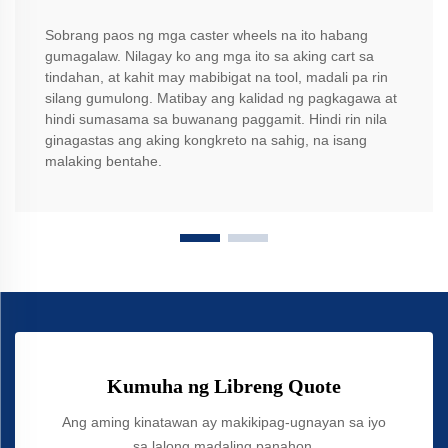
Sobrang paos ng mga caster wheels na ito habang
gumagalaw. Nilagay ko ang mga ito sa aking cart sa
tindahan, at kahit may mabibigat na tool, madali pa rin
silang gumulong. Matibay ang kalidad ng pagkagawa at
hindi sumasama sa buwanang paggamit. Hindi rin nila
ginagastas ang aking kongkreto na sahig, na isang
malaking bentahe.
Kumuha ng Libreng Quote
Ang aming kinatawan ay makikipag-ugnayan sa iyo
sa lalong madaling panahon.