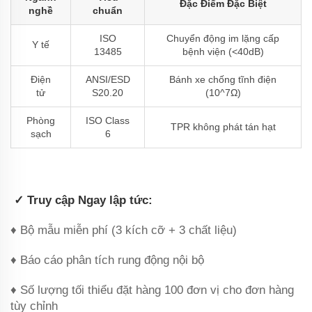
Đặc Điểm Đặc Biệt
nghề
chuẩn
ISO
Chuyển động im lặng cấp
Y tế
13485
bệnh viện (<40dB)
Điện
ANSI/ESD
Bánh xe chống tĩnh điện
tử
S20.20
(10^7Ω)
Phòng
ISO Class
TPR không phát tán hạt
sạch
6
‌
✓ Truy cập Ngay lập tức‌:
♦ Bộ mẫu miễn phí (3 kích cỡ + 3 chất liệu)
♦ Báo cáo phân tích rung động nội bộ
♦ Số lượng tối thiểu đặt hàng 100 đơn vị cho đơn hàng
tùy chỉnh