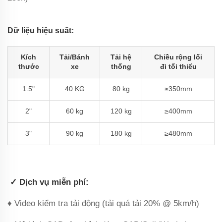
‌Dữ liệu hiệu suất‌:
Kích
Tải/Bánh
Tải hệ
Chiều rộng lối
thước
xe
thống
đi tối thiểu
1.5"
40 KG
‌80 kg‌
≥350mm
2"
60 kg
‌120 kg‌
≥400mm
3"
90 kg
‌180 kg‌
≥480mm
‌
✓ Dịch vụ miễn phí‌:
♦ Video kiểm tra tải động (tải quá tải 20% @ 5km/h)