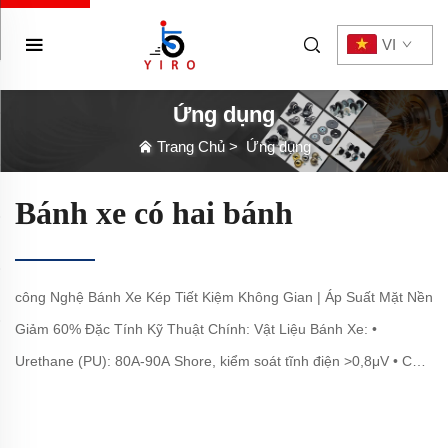
VI
Ứng dụng
Trang Chủ
>
Ứng dụng
Bánh xe có hai bánh
công Nghệ Bánh Xe Kép Tiết Kiệm Không Gian | Áp Suất Mặt Nền
Giảm 60% ‌Đặc Tính Kỹ Thuật Chính: Vật Liệu Bánh Xe: •
Urethane (PU): 80A-90A Shore, kiểm soát tĩnh điện >0,8μV • Cao
Su Nhiệt Dẻo...