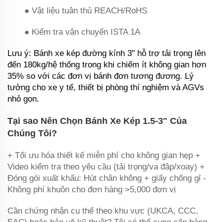
● Vật liệu tuân thủ REACH/RoHS
● Kiểm tra vận chuyển ISTA 1A
Lưu ý‌: Bánh xe kép đường kính 3" hỗ trợ tải trọng lên
đến ‌180kg/hệ thống‌ trong khi chiếm ít không gian hơn
35% so với các đơn vị bánh đơn tương đương. Lý
tưởng cho xe y tế, thiết bị phòng thí nghiệm và AGVs
nhỏ gọn.
‌Tại sao Nên Chọn Bánh Xe Kép 1.5-3" Của
Chúng Tôi?‌
+ Tối ưu hóa thiết kế miễn phí cho không gian hẹp +
Video kiểm tra theo yêu cầu (tải trọng/va đập/xoay) +
Đóng gói xuất khẩu: Hút chân không + giấy chống gỉ -
Không phí khuôn cho đơn hàng >5,000 đơn vị
Cần chứng nhận cụ thể theo khu vực (UKCA, CCC,