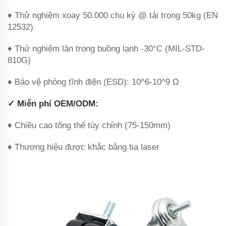
♦ Thử nghiệm xoay 50.000 chu kỳ @ tải trọng 50kg (EN
12532)
♦ Thử nghiệm lăn trong buồng lạnh -30°C (MIL-STD-
810G)
♦ Bảo vệ phóng tĩnh điện (ESD): 10^6-10^9 Ω
✓ Miễn phí OEM/ODM‌:
♦ Chiều cao tổng thể tùy chỉnh (75-150mm)
♦ Thương hiệu được khắc bằng tia laser