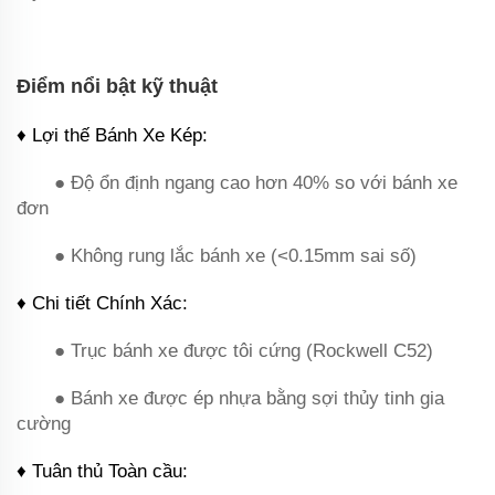
‌Điểm nổi bật kỹ thuật‌
♦ ‌Lợi thế Bánh Xe Kép‌:
● Độ ổn định ngang cao hơn 40% so với bánh xe
đơn
● Không rung lắc bánh xe (<0.15mm sai số)
♦ ‌Chi tiết Chính Xác‌:
● Trục bánh xe được tôi cứng (Rockwell C52)
● Bánh xe được ép nhựa bằng sợi thủy tinh gia
cường
♦ ‌Tuân thủ Toàn cầu‌: