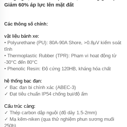
Giảm 60% áp lực lên mặt đất
‌Các thông số chính‌:
vật liệu bánh xe:
• Polyurethane (PU): 80A-90A Shore, >0.8μV kiểm soát
tĩnh
• Thermoplastic Rubber (TPR): Phạm vi hoạt động từ
-30°C đến 80°C
• Phenolic Resin: Độ cứng 120HB, kháng hóa chất
hệ thống bạc đạn:
✓ Bạc đạn bi chính xác (ABEC-3)
✓ Đạt tiêu chuẩn IP54 chống bụi/độ ẩm
‌Cấu trúc càng‌:
✓ Thép carbon dập nguội (độ dày 1.5-2mm)
✓ Mạ kẽm-niken (qua thử nghiệm phun sương muối
250h)