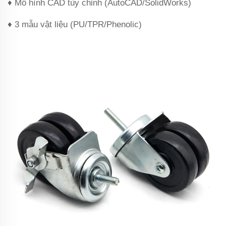
♦ Mô hình CAD tùy chỉnh (AutoCAD/SolidWorks)
♦ 3 mẫu vật liệu (PU/TPR/Phenolic)