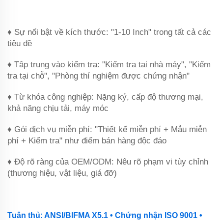
‌♦ Sự nổi bật về kích thước‌: "1-10 Inch" trong tất cả các
tiêu đề
‌♦ Tập trung vào kiểm tra‌: "Kiểm tra tại nhà máy", "Kiểm
tra tại chỗ", "Phòng thí nghiệm được chứng nhận"
‌♦ Từ khóa công nghiệp‌: Nặng ký, cấp độ thương mại,
khả năng chịu tải, máy móc
‌♦ Gói dịch vụ miễn phí‌: "Thiết kế miễn phí + Mẫu miễn
phí + Kiểm tra" như điểm bán hàng độc đáo
‌♦ Độ rõ ràng của OEM/ODM‌: Nêu rõ phạm vi tùy chỉnh
(thương hiệu, vật liệu, giá đỡ)
Tuân thủ: ANSI/BIFMA X5.1 • Chứng nhận ISO 9001 •