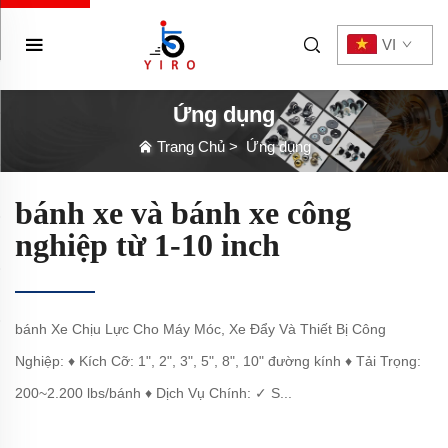
VI
Ứng dụng
Trang Chủ
>
Ứng dụng
bánh xe và bánh xe công
nghiệp từ 1-10 inch
bánh Xe Chịu Lực Cho Máy Móc, Xe Đẩy Và Thiết Bị Công
Nghiệp: ♦ Kích Cỡ: 1", 2", 3", 5", 8", 10" đường kính ♦ Tải Trọng:
200~2.200 lbs/bánh ♦ Dịch Vụ Chính: ✓ S...