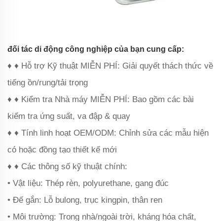
đối tác di động công nghiệp của bạn cung cấp:
♦ ♦ Hỗ trợ Kỹ thuật MIỄN PHÍ: Giải quyết thách thức về
tiếng ồn/rung/tải trọng
♦ ♦ Kiểm tra Nhà máy MIỄN PHÍ: Bao gồm các bài
kiểm tra ứng suất, va đập & quay
♦ ♦ Tính linh hoạt OEM/ODM: Chỉnh sửa các mẫu hiện
có hoặc đồng tạo thiết kế mới
♦ ♦ Các thông số kỹ thuật chính:
• Vật liệu: Thép rèn, polyurethane, gang đúc
• Đế gắn: Lỗ bulong, trục kingpin, thân ren
• Môi trường: Trong nhà/ngoài trời, kháng hóa chất,