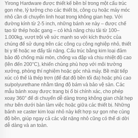
Yirong Hardware được thiết kế bền bỉ trong một cấu trúc
gọn nhẹ, lý tưởng cho các thiết bị, công cụ hoặc máy móc
nhỏ cần di chuyển linh hoạt trong không gian hẹp. Với
đường kính từ 2-5 inch, những bánh xe này – được chế
tạo từ thép hoặc gang – có khả năng chịu tải từ 100–
1.000kg, vượt trội về sức mạnh so với kích thước của
chúng để sử dụng trên các công cụ công nghiệp nhỏ, thiết
bị y tế hoặc xe đẩy tải nặng. Cấu trúc bằng kim loại đảm
bảo độ chống mài mòn, chống va đập và chịu nhiệt độ cao
(lên đến 200°C), khiến chúng phù hợp với môi trường
xưởng, phòng thí nghiệm hoặc góc nhà máy. Bề mặt tiếp
xúc có thể là thép trơn (để đạt độ bền tối đa) hoặc phủ cao
su/polyurethane nhằm tăng độ bám và bảo vệ sàn. Các
mẫu bánh xoay được trang bị ổ bi chính xác, cho phép
xoay 360° để di chuyển dễ dàng trong không gian chật hẹp
như bên dưới bàn làm việc hoặc giữa các thiết bị. Những
bánh xe caster kim loại nhỏ này kết hợp sự gọn nhẹ cùng
độ bền, giúp ngay cả các vật nặng nhỏ cũng có thể di dời
dễ dàng và an toàn.