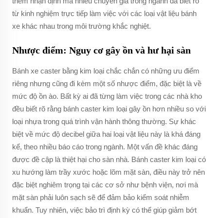
thêm nhận định mà nhiều chuyên gia trong ngành đã biết rõ
từ kinh nghiệm trực tiếp làm việc với các loại vật liệu bánh
xe khác nhau trong môi trường khắc nghiệt.
Nhược điểm: Nguy cơ gây ồn và hư hại sàn
Bánh xe caster bằng kim loại chắc chắn có những ưu điểm
riêng nhưng cũng đi kèm một số nhược điểm, đặc biệt là về
mức độ ồn ào. Bất kỳ ai đã từng làm việc trong các nhà kho
đều biết rõ rằng bánh caster kim loại gây ồn hơn nhiều so với
loại nhựa trong quá trình vận hành thông thường. Sự khác
biệt về mức độ decibel giữa hai loại vật liệu này là khá đáng
kể, theo nhiều báo cáo trong ngành. Một vấn đề khác đáng
được đề cập là thiệt hại cho sàn nhà. Bánh caster kim loại có
xu hướng làm trầy xước hoặc lõm mặt sàn, điều này trở nên
đặc biệt nghiêm trọng tại các cơ sở như bệnh viện, nơi mà
mặt sàn phải luôn sạch sẽ để đảm bảo kiểm soát nhiễm
khuẩn. Tuy nhiên, việc bảo trì định kỳ có thể giúp giảm bớt