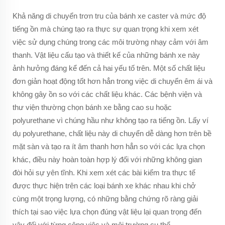
Khả năng di chuyển trơn tru của bánh xe caster và mức độ
tiếng ồn mà chúng tạo ra thực sự quan trọng khi xem xét
việc sử dụng chúng trong các môi trường nhạy cảm với âm
thanh. Vật liệu cấu tạo và thiết kế của những bánh xe này
ảnh hưởng đáng kể đến cả hai yếu tố trên. Một số chất liệu
đơn giản hoạt động tốt hơn hẳn trong việc di chuyển êm ái và
không gây ồn so với các chất liệu khác. Các bệnh viện và
thư viện thường chọn bánh xe bằng cao su hoặc
polyurethane vì chúng hầu như không tạo ra tiếng ồn. Lấy ví
dụ polyurethane, chất liệu này di chuyển dễ dàng hơn trên bề
mặt sàn và tạo ra ít âm thanh hơn hẳn so với các lựa chọn
khác, điều này hoàn toàn hợp lý đối với những không gian
đòi hỏi sự yên tĩnh. Khi xem xét các bài kiểm tra thực tế
được thực hiện trên các loại bánh xe khác nhau khi chở
cùng một trọng lượng, có những bằng chứng rõ ràng giải
thích tại sao việc lựa chọn đúng vật liệu lại quan trọng đến
vậy đối với từng công việc và môi trường cụ thể.