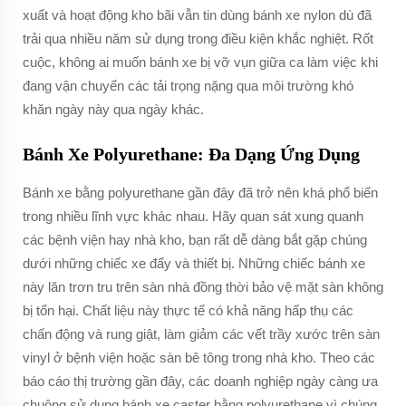
xuất và hoạt động kho bãi vẫn tin dùng bánh xe nylon dù đã
trải qua nhiều năm sử dụng trong điều kiện khắc nghiệt. Rốt
cuộc, không ai muốn bánh xe bị vỡ vụn giữa ca làm việc khi
đang vận chuyển các tải trọng nặng qua môi trường khó
khăn ngày này qua ngày khác.
Bánh Xe Polyurethane: Đa Dạng Ứng Dụng
Bánh xe bằng polyurethane gần đây đã trở nên khá phổ biến
trong nhiều lĩnh vực khác nhau. Hãy quan sát xung quanh
các bệnh viện hay nhà kho, bạn rất dễ dàng bắt gặp chúng
dưới những chiếc xe đẩy và thiết bị. Những chiếc bánh xe
này lăn trơn tru trên sàn nhà đồng thời bảo vệ mặt sàn không
bị tổn hại. Chất liệu này thực tế có khả năng hấp thụ các
chấn động và rung giật, làm giảm các vết trầy xước trên sàn
vinyl ở bệnh viện hoặc sàn bê tông trong nhà kho. Theo các
báo cáo thị trường gần đây, các doanh nghiệp ngày càng ưa
chuộng sử dụng bánh xe caster bằng polyurethane vì chúng