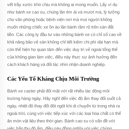
vết trầy xước khó chịu mà không ai mong muốn. Lấy ví dụ
như bánh xe cao su, chúng lăn êm ái và mượt mà, lý tưởng
cho văn phòng hoặc bệnh viện nơi mà mọi người không
muốn những chiếc xe ồn ào lăn bánh rầm rộ trên sàn đắt
tiền. Các công ty đầu tư vào những bánh xe có chỉ số cao về
khả năng bảo vệ sàn không chỉ tiết kiệm chi phí dài hạn mà
còn thể hiện họ quan tâm đến việc duy trì vẻ ngoài tổng thể
của không gian làm việc, điều này thực sự ảnh hưởng đến
cách khách hàng và đối tác nhìn nhận doanh nghiệp.
Các Yếu Tố Kháng Chịu Môi Trường
Bánh xe caster phải đối mặt với rất nhiều tác động môi
trường hàng ngày. Hãy nghĩ đến việc độ ẩm thay đổi suốt cả
ngày, nhiệt độ thay đổi đột ngột khi di chuyển từ trong nhà ra
ngoài trời, cùng với việc tiếp xúc với các loại hóa chất có thể
ăn mòn vật liệu theo thời gian. Bánh cao su có vấn đề với
việc hấp thụ độ ẩm, điều này đồng nghĩa với việc chúng