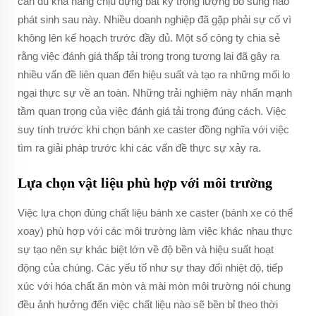
cần đủ khả năng chịu đựng bất kỳ trọng lượng bổ sung nào
phát sinh sau này. Nhiều doanh nghiệp đã gặp phải sự cố vì
không lên kế hoạch trước đầy đủ. Một số công ty chia sẻ
rằng việc đánh giá thấp tải trọng trong tương lai đã gây ra
nhiều vấn đề liên quan đến hiệu suất và tạo ra những mối lo
ngại thực sự về an toàn. Những trải nghiệm này nhấn mạnh
tầm quan trọng của việc đánh giá tải trọng đúng cách. Việc
suy tính trước khi chọn bánh xe caster đồng nghĩa với việc
tìm ra giải pháp trước khi các vấn đề thực sự xảy ra.
Lựa chọn vật liệu phù hợp với môi trường
Việc lựa chọn đúng chất liệu bánh xe caster (bánh xe có thể
xoay) phù hợp với các môi trường làm việc khác nhau thực
sự tạo nên sự khác biệt lớn về độ bền và hiệu suất hoạt
động của chúng. Các yếu tố như sự thay đổi nhiệt độ, tiếp
xúc với hóa chất ăn mòn và mài mòn môi trường nói chung
đều ảnh hưởng đến việc chất liệu nào sẽ bền bỉ theo thời