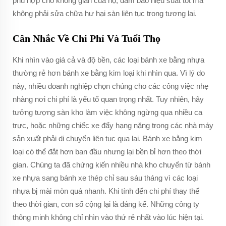
phù hợp cho không gian của họ, đảm bảo hiệu suất tốt mà
không phải sửa chữa hư hại sàn liên tục trong tương lai.
Cân Nhắc Về Chi Phí Và Tuổi Thọ
Khi nhìn vào giá cả và độ bền, các loại bánh xe bằng nhựa
thường rẻ hơn bánh xe bằng kim loại khi nhìn qua. Vì lý do
này, nhiều doanh nghiệp chọn chúng cho các công việc nhẹ
nhàng nơi chi phí là yếu tố quan trọng nhất. Tuy nhiên, hãy
tưởng tượng sàn kho làm việc không ngừng qua nhiều ca
trực, hoặc những chiếc xe đẩy hạng nặng trong các nhà máy
sản xuất phải di chuyển liên tục qua lại. Bánh xe bằng kim
loại có thể đắt hơn ban đầu nhưng lại bền bỉ hơn theo thời
gian. Chúng ta đã chứng kiến nhiều nhà kho chuyển từ bánh
xe nhựa sang bánh xe thép chỉ sau sáu tháng vì các loại
nhựa bị mài mòn quá nhanh. Khi tính đến chi phí thay thế
theo thời gian, con số cộng lại là đáng kể. Những công ty
thông minh không chỉ nhìn vào thứ rẻ nhất vào lúc hiện tại.