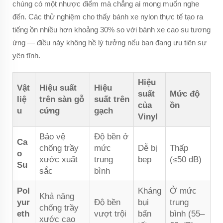
chúng có một nhược điểm mà chẳng ai mong muốn nghe
đến. Các thử nghiệm cho thấy bánh xe nylon thực tế tạo ra
tiếng ồn nhiều hơn khoảng 30% so với bánh xe cao su tương
ứng — điều này không hề lý tưởng nếu bạn đang ưu tiên sự
yên tĩnh.
Hiệu
Vật
Hiệu suất
Hiệu
suất
Mức độ
liệ
trên sàn gỗ
suất trên
của
ồn
u
cứng
gạch
Vinyl
Bảo vệ
Độ bền ở
Ca
chống trầy
mức
Dễ bị
Thấp
o
xước xuất
trung
bẹp
(≤50 dB)
Su
sắc
bình
Pol
Kháng
Ở mức
Khả năng
yur
Độ bền
bụi
trung
chống trầy
eth
vượt trội
bẩn
bình (55–
xước cao