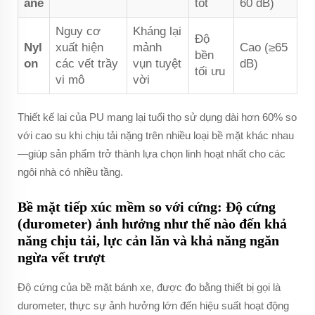
ane
tốt
60 dB)
Nguy cơ
Kháng lại
Độ
Nyl
xuất hiện
mảnh
Cao (≥65
bền
on
các vết trầy
vụn tuyệt
dB)
tối ưu
vi mô
vời
Thiết kế lai của PU mang lại tuổi thọ sử dụng dài hơn 60% so
với cao su khi chịu tải nặng trên nhiều loại bề mặt khác nhau
—giúp sản phẩm trở thành lựa chọn linh hoạt nhất cho các
ngôi nhà có nhiều tầng.
Bề mặt tiếp xúc mềm so với cứng: Độ cứng
(durometer) ảnh hưởng như thế nào đến khả
năng chịu tải, lực cản lăn và khả năng ngăn
ngừa vết trượt
Độ cứng của bề mặt bánh xe, được đo bằng thiết bị gọi là
durometer, thực sự ảnh hưởng lớn đến hiệu suất hoạt động