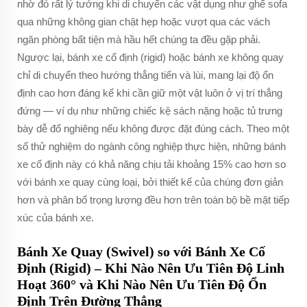
nhờ đó rất lý tưởng khi di chuyển các vật dụng như ghế sofa
qua những không gian chật hẹp hoặc vượt qua các vách
ngăn phòng bất tiện mà hầu hết chúng ta đều gặp phải.
Ngược lại, bánh xe cố định (rigid) hoặc bánh xe không quay
chỉ di chuyển theo hướng thẳng tiến và lùi, mang lại độ ổn
định cao hơn đáng kể khi cần giữ một vật luôn ở vị trí thẳng
đứng — ví dụ như những chiếc kệ sách nặng hoặc tủ trưng
bày dễ đổ nghiêng nếu không được đặt đúng cách. Theo một
số thử nghiệm do ngành công nghiệp thực hiện, những bánh
xe cố định này có khả năng chịu tải khoảng 15% cao hơn so
với bánh xe quay cùng loại, bởi thiết kế của chúng đơn giản
hơn và phân bổ trọng lượng đều hơn trên toàn bộ bề mặt tiếp
xúc của bánh xe.
Bánh Xe Quay (Swivel) so với Bánh Xe Cố
Định (Rigid) – Khi Nào Nên Ưu Tiên Độ Linh
Hoạt 360° và Khi Nào Nên Ưu Tiên Độ Ổn
Định Trên Đường Thẳng