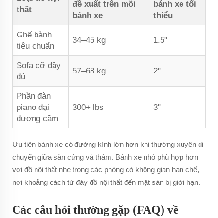
đề xuất trên mỗi
bánh xe tối
thất
bánh xe
thiểu
Ghế bành
34–45 kg
1.5"
tiêu chuẩn
Sofa cỡ đầy
57–68 kg
2"
đủ
Phần đàn
piano đại
300+ lbs
3"
dương cầm
Ưu tiên bánh xe có đường kính lớn hơn khi thường xuyên di
chuyển giữa sàn cứng và thảm. Bánh xe nhỏ phù hợp hơn
với đồ nội thất nhẹ trong các phòng có không gian hạn chế,
nơi khoảng cách từ đáy đồ nội thất đến mặt sàn bị giới hạn.
Các câu hỏi thường gặp (FAQ) về