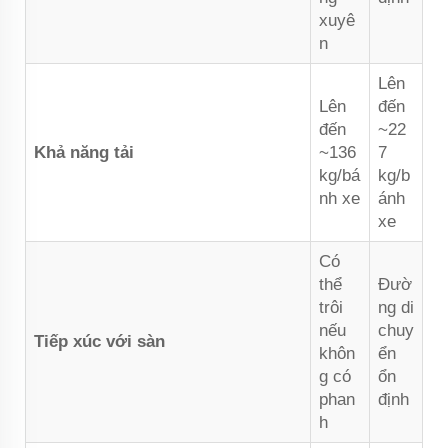
xuyê
n
Lên
Lên
đến
đến
~22
Khả năng tải
~136
7
kg/bá
kg/b
nh xe
ánh
xe
Có
thể
Đườ
trôi
ng di
nếu
chuy
Tiếp xúc với sàn
khôn
ển
g có
ổn
phan
định
h