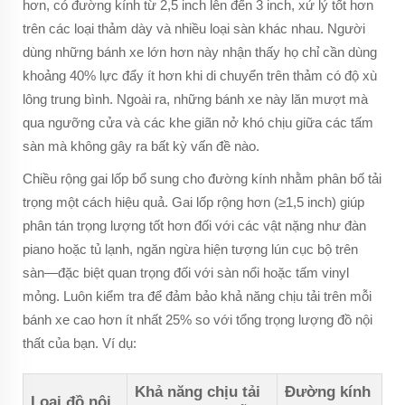
hơn, có đường kính từ 2,5 inch lên đến 3 inch, xử lý tốt hơn
trên các loại thảm dày và nhiều loại sàn khác nhau. Người
dùng những bánh xe lớn hơn này nhận thấy họ chỉ cần dùng
khoảng 40% lực đẩy ít hơn khi di chuyển trên thảm có độ xù
lông trung bình. Ngoài ra, những bánh xe này lăn mượt mà
qua ngưỡng cửa và các khe giãn nở khó chịu giữa các tấm
sàn mà không gây ra bất kỳ vấn đề nào.
Chiều rộng gai lốp bổ sung cho đường kính nhằm phân bố tải
trọng một cách hiệu quả. Gai lốp rộng hơn (≥1,5 inch) giúp
phân tán trọng lượng tốt hơn đối với các vật nặng như đàn
piano hoặc tủ lạnh, ngăn ngừa hiện tượng lún cục bộ trên
sàn—đặc biệt quan trọng đối với sàn nổi hoặc tấm vinyl
mỏng. Luôn kiểm tra để đảm bảo khả năng chịu tải trên mỗi
bánh xe cao hơn ít nhất 25% so với tổng trọng lượng đồ nội
thất của bạn. Ví dụ:
Khả năng chịu tải
Đường kính
Loại đồ nội