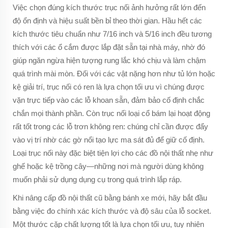
Việc chọn đúng kích thước trục nối ảnh hưởng rất lớn đến
độ ổn định và hiệu suất bền bỉ theo thời gian. Hầu hết các
kích thước tiêu chuẩn như 7/16 inch và 5/16 inch đều tương
thích với các ổ cắm được lắp đặt sẵn tại nhà máy, nhờ đó
giúp ngăn ngừa hiện tượng rung lắc khó chịu và làm chậm
quá trình mài mòn. Đối với các vật nặng hơn như tủ lớn hoặc
kệ giải trí, trục nối có ren là lựa chọn tối ưu vì chúng được
vặn trực tiếp vào các lỗ khoan sẵn, đảm bảo cố định chắc
chắn mọi thành phần. Còn trục nối loại cổ bám lại hoạt động
rất tốt trong các lỗ trơn không ren: chúng chỉ cần được đẩy
vào vị trí nhờ các gờ nổi tạo lực ma sát đủ để giữ cố định.
Loại trục nối này đặc biệt tiện lợi cho các đồ nội thất nhẹ như
ghế hoặc kệ trồng cây—những nơi mà người dùng không
muốn phải sử dụng dụng cụ trong quá trình lắp ráp.
Khi nâng cấp đồ nội thất cũ bằng bánh xe mới, hãy bắt đầu
bằng việc đo chính xác kích thước và độ sâu của lỗ socket.
Một thước cặp chất lượng tốt là lựa chọn tối ưu, tuy nhiên