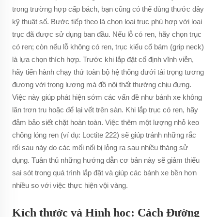
trong trường hợp cấp bách, bạn cũng có thể dùng thước dây
kỹ thuật số. Bước tiếp theo là chọn loại trục phù hợp với loại
trục đã được sử dụng ban đầu. Nếu lỗ có ren, hãy chọn trục
có ren; còn nếu lỗ không có ren, trục kiểu cổ bám (grip neck)
là lựa chọn thích hợp. Trước khi lắp đặt cố định vĩnh viễn,
hãy tiến hành chạy thử toàn bộ hệ thống dưới tải trọng tương
đương với trọng lượng mà đồ nội thất thường chịu đựng.
Việc này giúp phát hiện sớm các vấn đề như bánh xe không
lăn trơn tru hoặc để lại vết trên sàn. Khi lắp trục có ren, hãy
đảm bảo siết chặt hoàn toàn. Việc thêm một lượng nhỏ keo
chống lỏng ren (ví dụ: Loctite 222) sẽ giúp tránh những rắc
rối sau này do các mối nối bị lỏng ra sau nhiều tháng sử
dụng. Tuân thủ những hướng dẫn cơ bản này sẽ giảm thiểu
sai sót trong quá trình lắp đặt và giúp các bánh xe bền hơn
nhiều so với việc thực hiện vội vàng.
Kích thước và Hình học: Cách Đường