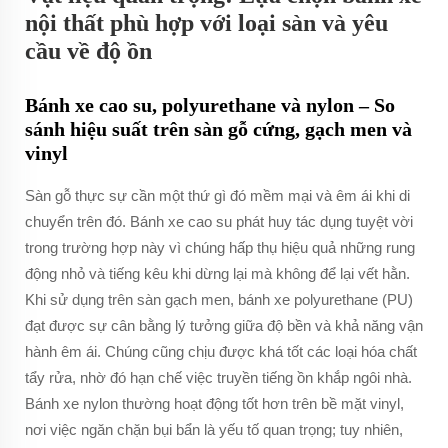
nội thất phù hợp với loại sàn và yêu
cầu về độ ồn
Bánh xe cao su, polyurethane và nylon – So
sánh hiệu suất trên sàn gỗ cứng, gạch men và
vinyl
Sàn gỗ thực sự cần một thứ gì đó mềm mại và êm ái khi di
chuyển trên đó. Bánh xe cao su phát huy tác dụng tuyệt vời
trong trường hợp này vì chúng hấp thụ hiệu quả những rung
động nhỏ và tiếng kêu khi dừng lại mà không để lại vết hằn.
Khi sử dụng trên sàn gạch men, bánh xe polyurethane (PU)
đạt được sự cân bằng lý tưởng giữa độ bền và khả năng vận
hành êm ái. Chúng cũng chịu được khá tốt các loại hóa chất
tẩy rửa, nhờ đó hạn chế việc truyền tiếng ồn khắp ngôi nhà.
Bánh xe nylon thường hoạt động tốt hơn trên bề mặt vinyl,
nơi việc ngăn chặn bụi bẩn là yếu tố quan trọng; tuy nhiên,