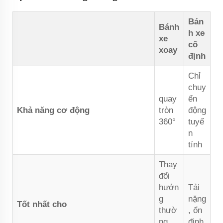
Bán
Bánh
h xe
xe
cố
xoay
định
Chỉ
chuy
quay
ển
Khả năng cơ động
tròn
động
360°
tuyế
n
tính
Thay
đổi
hướn
Tải
g
nặng
Tốt nhất cho
thườ
, ổn
ng
định