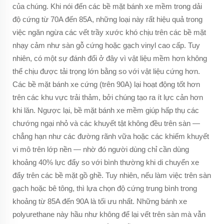
của chúng. Khi nói đến các bề mặt bánh xe mềm trong dải
độ cứng từ 70A đến 85A, những loại này rất hiệu quả trong
việc ngăn ngừa các vết trầy xước khó chịu trên các bề mặt
nhạy cảm như sàn gỗ cứng hoặc gạch vinyl cao cấp. Tuy
nhiên, có một sự đánh đổi ở đây vì vật liệu mềm hơn không
thể chịu được tải trọng lớn bằng so với vật liệu cứng hơn.
Các bề mặt bánh xe cứng (trên 90A) lại hoạt động tốt hơn
trên các khu vực trải thảm, bởi chúng tạo ra ít lực cản hơn
khi lăn. Ngược lại, bề mặt bánh xe mềm giúp hấp thụ các
chướng ngại nhỏ và các khuyết tật không đều trên sàn —
chẳng hạn như các đường rãnh vữa hoặc các khiếm khuyết
vi mô trên lớp nền — nhờ đó người dùng chỉ cần dùng
khoảng 40% lực đẩy so với bình thường khi di chuyển xe
đẩy trên các bề mặt gồ ghề. Tuy nhiên, nếu làm việc trên sàn
gạch hoặc bê tông, thì lựa chọn độ cứng trung bình trong
khoảng từ 85A đến 90A là tối ưu nhất. Những bánh xe
polyurethane này hầu như không để lại vết trên sàn mà vẫn