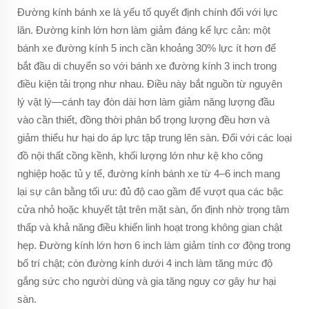
Đường kính bánh xe là yếu tố quyết định chính đối với lực
lăn. Đường kính lớn hơn làm giảm đáng kể lực cản: một
bánh xe đường kính 5 inch cần khoảng 30% lực ít hơn để
bắt đầu di chuyển so với bánh xe đường kính 3 inch trong
điều kiện tải trọng như nhau. Điều này bắt nguồn từ nguyên
lý vật lý—cánh tay đòn dài hơn làm giảm năng lượng đầu
vào cần thiết, đồng thời phân bổ trọng lượng đều hơn và
giảm thiểu hư hại do áp lực tập trung lên sàn. Đối với các loại
đồ nội thất cồng kềnh, khối lượng lớn như kệ kho công
nghiệp hoặc tủ y tế, đường kính bánh xe từ 4–6 inch mang
lại sự cân bằng tối ưu: đủ độ cao gầm để vượt qua các bậc
cửa nhỏ hoặc khuyết tật trên mặt sàn, ổn định nhờ trọng tâm
thấp và khả năng điều khiển linh hoạt trong không gian chật
hẹp. Đường kính lớn hơn 6 inch làm giảm tính cơ động trong
bố trí chật; còn đường kính dưới 4 inch làm tăng mức độ
gắng sức cho người dùng và gia tăng nguy cơ gây hư hại
sàn.