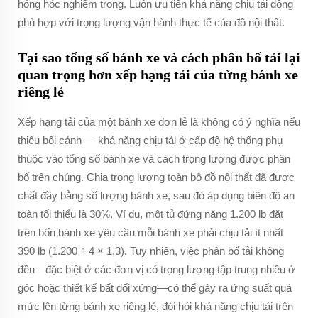
hỏng hóc nghiêm trọng. Luôn ưu tiên khả năng chịu tải động
phù hợp với trọng lượng vận hành thực tế của đồ nội thất.
Tại sao tổng số bánh xe và cách phân bố tải lại
quan trọng hơn xếp hạng tải của từng bánh xe
riêng lẻ
Xếp hạng tải của một bánh xe đơn lẻ là không có ý nghĩa nếu
thiếu bối cảnh — khả năng chịu tải ở cấp độ hệ thống phụ
thuộc vào tổng số bánh xe
và
cách trọng lượng được phân
bố trên chúng. Chia trọng lượng toàn bộ đồ nội thất đã được
chất đầy bằng số lượng bánh xe, sau đó áp dụng biên độ an
toàn tối thiểu là 30%. Ví dụ, một tủ đứng nặng 1.200 lb đặt
trên bốn bánh xe yêu cầu mỗi bánh xe phải chịu tải ít nhất
390 lb (1.200 ÷ 4 × 1,3). Tuy nhiên, việc phân bố tải không
đều—đặc biệt ở các đơn vị có trọng lượng tập trung nhiều ở
góc hoặc thiết kế bất đối xứng—có thể gây ra ứng suất quá
mức lên từng bánh xe riêng lẻ, đòi hỏi khả năng chịu tải trên