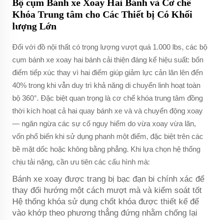
Bộ cụm Bánh xe Xoay Hai Bánh và Cơ chế
Khóa Trung tâm cho Các Thiết bị Có Khối
lượng Lớn
Đối với đồ nội thất có trọng lượng vượt quá 1.000 lbs, các bộ
cụm bánh xe xoay hai bánh cải thiện đáng kể hiệu suất: bốn
điểm tiếp xúc thay vì hai điểm giúp giảm lực cản lăn lên đến
40% trong khi vẫn duy trì khả năng di chuyển linh hoạt toàn
bộ 360°. Đặc biệt quan trọng là cơ chế khóa trung tâm đồng
thời kích hoạt
cả hai
quay bánh xe
và
và chuyển động xoay
— ngăn ngừa các sự cố nguy hiểm do vừa xoay vừa lăn,
vốn phổ biến khi sử dụng phanh một điểm, đặc biệt trên các
bề mặt dốc hoặc không bằng phẳng. Khi lựa chọn hệ thống
chịu tải nặng, cần ưu tiên các cấu hình mà:
Bánh xe xoay được trang bị bạc đạn bi chính xác để
thay đổi hướng một cách mượt mà và kiểm soát tốt
Hệ thống khóa sử dụng chốt khóa được thiết kế để
vào khớp theo phương thẳng đứng nhằm chống lại