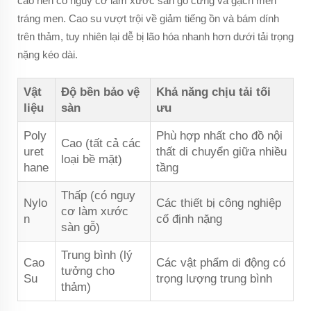
cao nên có nguy cơ làm xước sàn gỗ cứng và gạch men
tráng men. Cao su vượt trội về giảm tiếng ồn và bám dính
trên thảm, tuy nhiên lại dễ bị lão hóa nhanh hơn dưới tải trọng
nặng kéo dài.
Vật
Độ bền bảo vệ
Khả năng chịu tải tối
liệu
sàn
ưu
Poly
Phù hợp nhất cho đồ nội
Cao (tất cả các
uret
thất di chuyển giữa nhiều
loại bề mặt)
hane
tầng
Thấp (có nguy
Nylo
Các thiết bị công nghiệp
cơ làm xước
n
cố định nặng
sàn gỗ)
Trung bình (lý
Cao
Các vật phẩm di động có
tưởng cho
Su
trọng lượng trung bình
thảm)