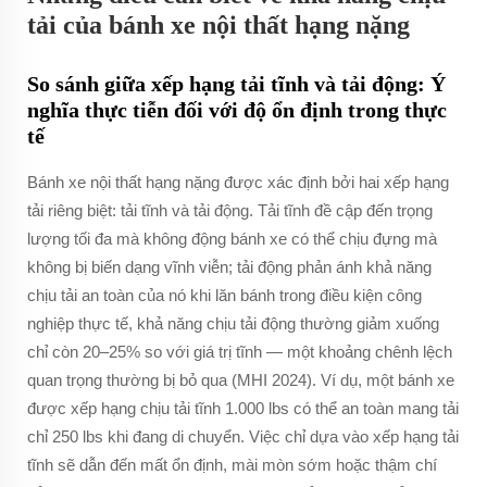
tải của bánh xe nội thất hạng nặng
So sánh giữa xếp hạng tải tĩnh và tải động: Ý
nghĩa thực tiễn đối với độ ổn định trong thực
tế
Bánh xe nội thất hạng nặng được xác định bởi hai xếp hạng
tải riêng biệt: tải tĩnh và tải động. Tải tĩnh đề cập đến trọng
lượng tối đa mà
không động
bánh xe có thể chịu đựng mà
không bị biến dạng vĩnh viễn; tải động phản ánh khả năng
chịu tải an toàn của nó
khi lăn bánh
trong điều kiện công
nghiệp thực tế, khả năng chịu tải động thường giảm xuống
chỉ còn 20–25% so với giá trị tĩnh — một khoảng chênh lệch
quan trọng thường bị bỏ qua (MHI 2024). Ví dụ, một bánh xe
được xếp hạng chịu tải tĩnh 1.000 lbs có thể an toàn mang tải
chỉ 250 lbs khi đang di chuyển. Việc chỉ dựa vào xếp hạng tải
tĩnh sẽ dẫn đến mất ổn định, mài mòn sớm hoặc thậm chí