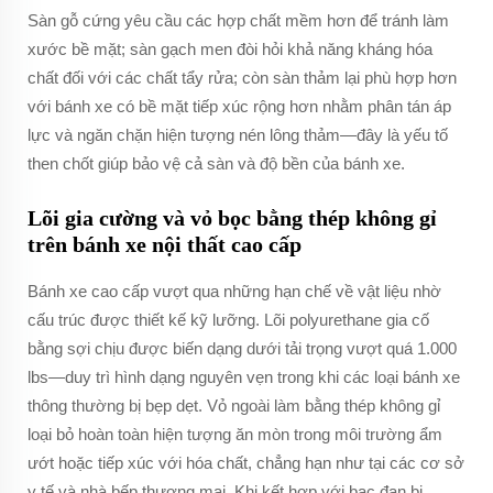
Sàn gỗ cứng yêu cầu các hợp chất mềm hơn để tránh làm
xước bề mặt; sàn gạch men đòi hỏi khả năng kháng hóa
chất đối với các chất tẩy rửa; còn sàn thảm lại phù hợp hơn
với bánh xe có bề mặt tiếp xúc rộng hơn nhằm phân tán áp
lực và ngăn chặn hiện tượng nén lông thảm—đây là yếu tố
then chốt giúp bảo vệ cả sàn và độ bền của bánh xe.
Lõi gia cường và vỏ bọc bằng thép không gỉ
trên bánh xe nội thất cao cấp
Bánh xe cao cấp vượt qua những hạn chế về vật liệu nhờ
cấu trúc được thiết kế kỹ lưỡng. Lõi polyurethane gia cố
bằng sợi chịu được biến dạng dưới tải trọng vượt quá 1.000
lbs—duy trì hình dạng nguyên vẹn trong khi các loại bánh xe
thông thường bị bẹp dẹt. Vỏ ngoài làm bằng thép không gỉ
loại bỏ hoàn toàn hiện tượng ăn mòn trong môi trường ẩm
ướt hoặc tiếp xúc với hóa chất, chẳng hạn như tại các cơ sở
y tế và nhà bếp thương mại. Khi kết hợp với bạc đạn bi