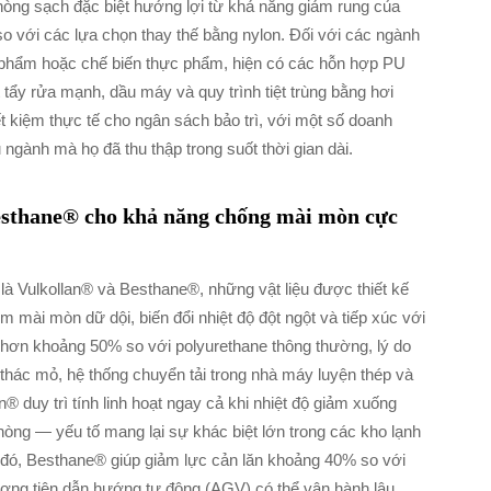
hòng sạch đặc biệt hưởng lợi từ khả năng giảm rung của
 với các lựa chọn thay thế bằng nylon. Đối với các ngành
 phẩm hoặc chế biến thực phẩm, hiện có các hỗn hợp PU
tẩy rửa mạnh, dầu máy và quy trình tiệt trùng bằng hơi
t kiệm thực tế cho ngân sách bảo trì, với một số doanh
gành mà họ đã thu thập trong suốt thời gian dài.
 Besthane® cho khả năng chống mài mòn cực
à Vulkollan® và Besthane®, những vật liệu được thiết kế
m mài mòn dữ dội, biến đổi nhiệt độ đột ngột và tiếp xúc với
hơn khoảng 50% so với polyurethane thông thường, lý do
i thác mỏ, hệ thống chuyển tải trong nhà máy luyện thép và
® duy trì tính linh hoạt ngay cả khi nhiệt độ giảm xuống
òng — yếu tố mang lại sự khác biệt lớn trong các kho lạnh
i đó, Besthane® giúp giảm lực cản lăn khoảng 40% so với
ương tiện dẫn hướng tự động (AGV) có thể vận hành lâu