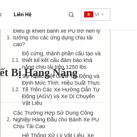
Mục lục
c
Liên Hệ
VI
Điều gì khiến bánh xe PU trở nên lý
tưởng cho các ứng dụng chịu tải
cao?
Độ cứng, thành phần cấu tạo và
thiết kế kết cấu đảm bảo khả
năng chịu tải trên 1250 lbs
ết Bị Hạng Nặng
Sự Khác Biệt Giữa Tải Động và
Định Mức Tĩnh: Hiệu Suất Thực
Tế Trên Các Xe Hướng Dẫn Tự
Động (AGV) và Xe Di Chuyển
Vật Liệu
Các Trường Hợp Sử Dụng Công
Nghiệp Hàng Đầu cho Bánh Xe PU
Chịu Tải Cao
Hệ Thống Xử Lý Vật Liệu, Xe