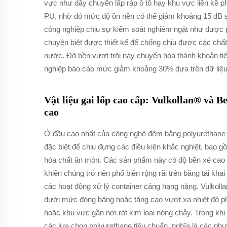
vực như dây chuyền lắp ráp ô tô hay khu vực liền kề p
PU, nhờ đó mức độ ồn nền có thể giảm khoảng 15 dB so
công nghiệp chịu sự kiểm soát nghiêm ngặt như dược
chuyên biệt được thiết kế để chống chịu được các chất 
nước. Độ bền vượt trội này chuyển hóa thành khoản tiế
nghiệp báo cáo mức giảm khoảng 30% dựa trên dữ liệu n
Vật liệu gai lốp cao cấp: Vulkollan® và
cao
Ở đầu cao nhất của công nghệ đệm bằng polyurethane l
đặc biệt để chịu đựng các điều kiện khắc nghiệt, bao gồ
hóa chất ăn mòn. Các sản phẩm này có độ bền xé cao 
khiến chúng trở nên phổ biến rộng rãi trên băng tải kha
các hoạt động xử lý container cảng hạng nặng. Vulkollan
dưới mức đóng băng hoặc tăng cao vượt xa nhiệt độ ph
hoặc khu vực gần nơi rót kim loại nóng chảy. Trong kh
các lựa chọn polyurethane tiêu chuẩn, nghĩa là các ph