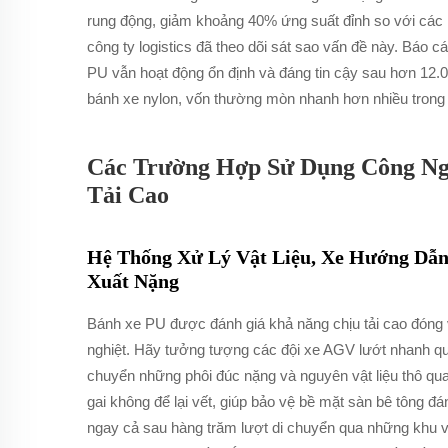
rung động, giảm khoảng 40% ứng suất đỉnh so với các l
công ty logistics đã theo dõi sát sao vấn đề này. Báo 
PU vẫn hoạt động ổn định và đáng tin cậy sau hơn 12.0
bánh xe nylon, vốn thường mòn nhanh hơn nhiều trong 
Các Trường Hợp Sử Dụng Công Ng
Tải Cao
Hệ Thống Xử Lý Vật Liệu, Xe Hướng Dẫ
Xuất Nặng
Bánh xe PU được đánh giá khả năng chịu tải cao đóng v
nghiệt. Hãy tưởng tượng các đội xe AGV lướt nhanh q
chuyển những phôi đúc nặng và nguyên vật liệu thô q
gai không để lại vết, giúp bảo vệ bề mặt sàn bê tông đá
ngay cả sau hàng trăm lượt di chuyển qua những khu vự