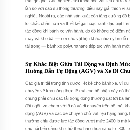
mặt gồ ghề. Các nghiên cứu khoa học vật liệu chỉ ra r
lần so với cao su thông thường, điều này giải thích vì
nghiệt. Ngoài ra, các nhà sản xuất còn tăng cường độ 
lõi chắc chắn hơn và thiết kế gai hoặc rãnh đặc biệt tr
tác động khi bánh xe vận hành, do đó không có điểm n
máy và kho bãi — nơi các vật liệu khác như nylon dễ n
tải trọng — bánh xe polyurethane tiếp tục vận hành mộ
Sự Khác Biệt Giữa Tải Động và Định Mức
Hướng Dẫn Tự Động (AGV) và Xe Di Chu
Các giá trị tải trọng tĩnh được liệt kê cho bánh xe, ví 
chuyện về khả năng thực tế mà các bộ phận này có thể 
chúng phải chịu các tải trọng động thường đạt tới ba lần 
đột ngột, va chạm với ổ gà và di chuyển trên bề mặt k
động (AGV) và các xe chuyên chở vật liệu hạng nặng. B
thường chịu được lực tác động vượt mức 2400 lb mà k
cầu nối bến cảng khi chở theo hàng hóa nặng tới 800 lb