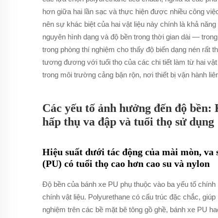
hơn giữa hai lần sạc và thực hiện được nhiều công việ
nên sự khác biệt của hai vật liệu này chính là khả năn
nguyên hình dạng và độ bền trong thời gian dài — tron
trong phòng thí nghiệm cho thấy độ biến dạng nén rất th
tương đương với tuổi thọ của các chi tiết làm từ hai vật 
trong môi trường cảng bận rộn, nơi thiết bị vận hành liên
Các yếu tố ảnh hưởng đến độ bền:
hấp thụ va đập và tuổi thọ sử dụng
Hiệu suất dưới tác động của mài mòn, va s
(PU) có tuổi thọ cao hơn cao su và nylon
Độ bền của bánh xe PU phụ thuộc vào ba yếu tố chính 
chính vật liệu. Polyurethane có cấu trúc đặc chắc, gi
nghiệm trên các bề mặt bê tông gồ ghề, bánh xe PU ha