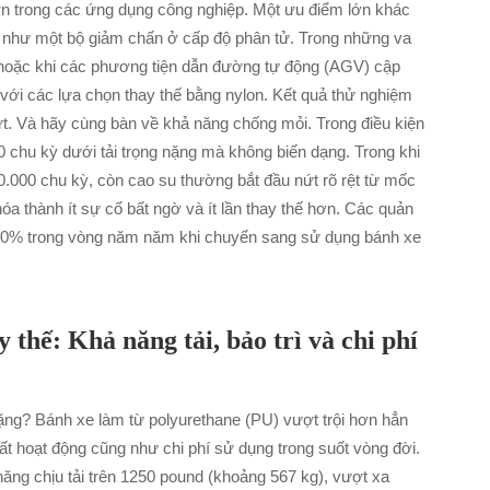
hơn trong các ứng dụng công nghiệp. Một ưu điểm lớn khác
ng như một bộ giảm chấn ở cấp độ phân tử. Trong những va
 hoặc khi các phương tiện dẫn đường tự động (AGV) cập
với các lựa chọn thay thế bằng nylon. Kết quả thử nghiệm
t. Và hãy cùng bàn về khả năng chống mỏi. Trong điều kiện
0 chu kỳ dưới tải trọng nặng mà không biến dạng. Trong khi
60.000 chu kỳ, còn cao su thường bắt đầu nứt rõ rệt từ mốc
a thành ít sự cố bất ngờ và ít lần thay thế hơn. Các quản
5–30% trong vòng năm năm khi chuyển sang sử dụng bánh xe
 thế: Khả năng tải, bảo trì và chi phí
ặng? Bánh xe làm từ polyurethane (PU) vượt trội hơn hẳn
uất hoạt động cũng như chi phí sử dụng trong suốt vòng đời.
ăng chịu tải trên 1250 pound (khoảng 567 kg), vượt xa