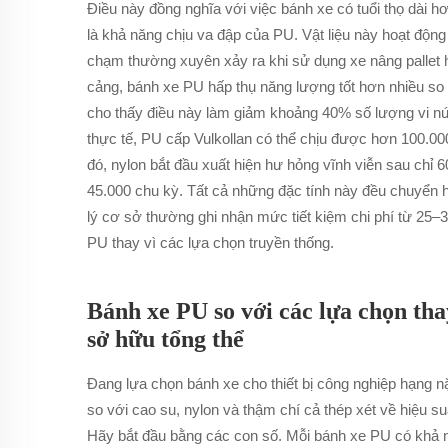
Điều này đồng nghĩa với việc bánh xe có tuổi thọ dài 
là khả năng chịu va đập của PU. Vật liệu này hoạt độ
chạm thường xuyên xảy ra khi sử dụng xe nâng pallet
cảng, bánh xe PU hấp thụ năng lượng tốt hơn nhiều so 
cho thấy điều này làm giảm khoảng 40% số lượng vi nứ
thực tế, PU cấp Vulkollan có thể chịu được hơn 100.00
đó, nylon bắt đầu xuất hiện hư hỏng vĩnh viễn sau chỉ 
45.000 chu kỳ. Tất cả những đặc tính này đều chuyển hó
lý cơ sở thường ghi nhận mức tiết kiệm chi phí từ 2
PU thay vì các lựa chọn truyền thống.
Bánh xe PU so với các lựa chọn thay
sở hữu tổng thể
Đang lựa chọn bánh xe cho thiết bị công nghiệp hạng n
so với cao su, nylon và thậm chí cả thép xét về hiệu s
Hãy bắt đầu bằng các con số. Mỗi bánh xe PU có khả n