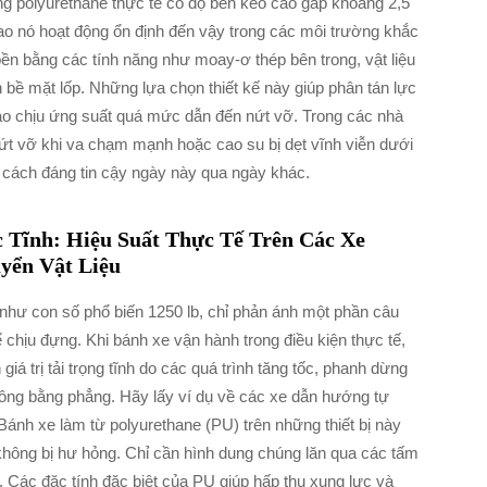
ằng polyurethane thực tế có độ bền kéo cao gấp khoảng 2,5
 sao nó hoạt động ổn định đến vậy trong các môi trường khắc
bền bằng các tính năng như moay-ơ thép bên trong, vật liệu
ên bề mặt lốp. Những lựa chọn thiết kế này giúp phân tán lực
ào chịu ứng suất quá mức dẫn đến nứt vỡ. Trong các nhà
ứt vỡ khi va chạm mạnh hoặc cao su bị dẹt vĩnh viễn dưới
t cách đáng tin cậy ngày này qua ngày khác.
 Tĩnh: Hiệu Suất Thực Tế Trên Các Xe
yển Vật Liệu
dụ như con số phổ biến 1250 lb, chỉ phản ánh một phần câu
chịu đựng. Khi bánh xe vận hành trong điều kiện thực tế,
giá trị tải trọng tĩnh do các quá trình tăng tốc, phanh dừng
hông bằng phẳng. Hãy lấy ví dụ về các xe dẫn hướng tự
ánh xe làm từ polyurethane (PU) trên những thiết bị này
hông bị hư hỏng. Chỉ cần hình dung chúng lăn qua các tấm
. Các đặc tính đặc biệt của PU giúp hấp thụ xung lực và