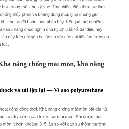
c hơn trong mỗi chu kỳ sạc. Tuy nhiên, điều thực sự làm
g chống thủy phân và kháng dung môi, giúp chúng giữ
g khi cao su đã hoàn toàn phân hủy. Kết quả thử nghiệm
ấp sau hàng chục nghìn chu kỳ chịu tải tối đa, điều này
liệu này kéo dài gấp ba lần so với các chi tiết làm từ nylon
 tục.
 Khả năng chống mài mòn, khả năng
hock và tải lặp lại — Vì sao polyurethane
hoạt động đồng thời. Khả năng chống mài mòn bắt đầu từ
úp nó cực kỳ cứng cáp trước sự mài mòn. Khi được thử
o mòn ít hơn khoảng 3–5 lần so với cao su thông thường.