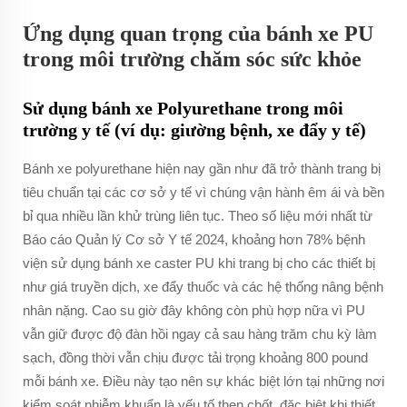
Ứng dụng quan trọng của bánh xe PU
trong môi trường chăm sóc sức khỏe
Sử dụng bánh xe Polyurethane trong môi
trường y tế (ví dụ: giường bệnh, xe đẩy y tế)
Bánh xe polyurethane hiện nay gần như đã trở thành trang bị
tiêu chuẩn tại các cơ sở y tế vì chúng vận hành êm ái và bền
bỉ qua nhiều lần khử trùng liên tục. Theo số liệu mới nhất từ
Báo cáo Quản lý Cơ sở Y tế 2024, khoảng hơn 78% bệnh
viện sử dụng bánh xe caster PU khi trang bị cho các thiết bị
như giá truyền dịch, xe đẩy thuốc và các hệ thống nâng bệnh
nhân nặng. Cao su giờ đây không còn phù hợp nữa vì PU
vẫn giữ được độ đàn hồi ngay cả sau hàng trăm chu kỳ làm
sạch, đồng thời vẫn chịu được tải trọng khoảng 800 pound
mỗi bánh xe. Điều này tạo nên sự khác biệt lớn tại những nơi
kiểm soát nhiễm khuẩn là yếu tố then chốt, đặc biệt khi thiết