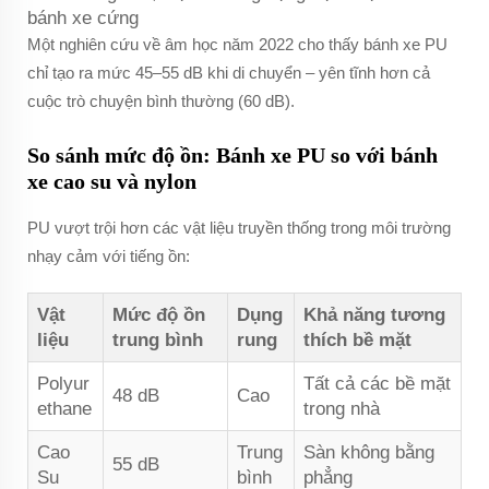
bánh xe cứng
Một nghiên cứu về âm học năm 2022 cho thấy bánh xe PU
chỉ tạo ra mức 45–55 dB khi di chuyển – yên tĩnh hơn cả
cuộc trò chuyện bình thường (60 dB).
So sánh mức độ ồn: Bánh xe PU so với bánh
xe cao su và nylon
PU vượt trội hơn các vật liệu truyền thống trong môi trường
nhạy cảm với tiếng ồn:
Vật
Mức độ ồn
Dụng
Khả năng tương
liệu
trung bình
rung
thích bề mặt
Polyur
Tất cả các bề mặt
48 dB
Cao
ethane
trong nhà
Cao
Trung
Sàn không bằng
55 dB
Su
bình
phẳng