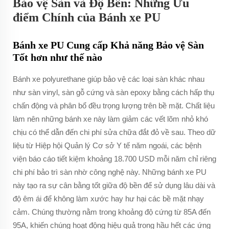
Bảo vệ Sàn và Độ Bền: Những Ưu
điểm Chính của Bánh xe PU
Bánh xe PU Cung cấp Khả năng Bảo vệ Sàn
Tốt hơn như thế nào
Bánh xe polyurethane giúp bảo vệ các loại sàn khác nhau
như sàn vinyl, sàn gỗ cứng và sàn epoxy bằng cách hấp thụ
chấn động và phân bổ đều trọng lượng trên bề mặt. Chất liệu
làm nên những bánh xe này làm giảm các vết lõm nhỏ khó
chịu có thể dẫn đến chi phí sửa chữa đắt đỏ về sau. Theo dữ
liệu từ Hiệp hội Quản lý Cơ sở Y tế năm ngoái, các bệnh
viện báo cáo tiết kiệm khoảng 18.700 USD mỗi năm chỉ riêng
chi phí bảo trì sàn nhờ công nghệ này. Những bánh xe PU
này tạo ra sự cân bằng tốt giữa độ bền để sử dụng lâu dài và
độ êm ái để không làm xước hay hư hại các bề mặt nhạy
cảm. Chúng thường nằm trong khoảng độ cứng từ 85A đến
95A, khiến chúng hoạt động hiệu quả trong hầu hết các ứng