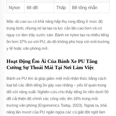
Nylon
68 dB
Thấp
Bê tông nhẵn
Mặc dù cao su có khả năng hấp thụ rung động ở mức độ
trung bình, nhưng nó lại tạo ra lực cản lăn cao hơn và có
nguy cơ làm trầy xước sàn. Bánh xe nylon tạo ra nhiều tiếng
ồn hơn 37% so với PU, do đó không phù hợp với môi trường
y tế hoặc văn phòng mở.
Hoạt Động Êm Ái Của Bánh Xe PU Tăng
Cường Sự Thoải Mái Tại Nơi Làm Việc
Bánh xe PU êm ái giúp giảm mệt mỏi nhận thức bằng cách
loại bỏ các đỉnh tiếng ồn gây xao nhãng – yếu tố quan trọng
đối với năng suất. Nghiên cứu cho thấy tiếng ồn nền dưới 50
dB cải thiện độ chính xác công việc lên 18% trong môi
trường văn phòng (Ergonomics Today, 2023). Ngoài ra, khả
năng lăn mượt của PU ngăn ngừa các cú giật đột ngột làm