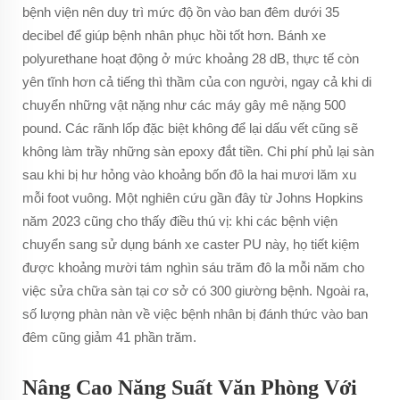
bệnh viện nên duy trì mức độ ồn vào ban đêm dưới 35
decibel để giúp bệnh nhân phục hồi tốt hơn. Bánh xe
polyurethane hoạt động ở mức khoảng 28 dB, thực tế còn
yên tĩnh hơn cả tiếng thì thầm của con người, ngay cả khi di
chuyển những vật nặng như các máy gây mê nặng 500
pound. Các rãnh lốp đặc biệt không để lại dấu vết cũng sẽ
không làm trầy những sàn epoxy đắt tiền. Chi phí phủ lại sàn
sau khi bị hư hỏng vào khoảng bốn đô la hai mươi lăm xu
mỗi foot vuông. Một nghiên cứu gần đây từ Johns Hopkins
năm 2023 cũng cho thấy điều thú vị: khi các bệnh viện
chuyển sang sử dụng bánh xe caster PU này, họ tiết kiệm
được khoảng mười tám nghìn sáu trăm đô la mỗi năm cho
việc sửa chữa sàn tại cơ sở có 300 giường bệnh. Ngoài ra,
số lượng phàn nàn về việc bệnh nhân bị đánh thức vào ban
đêm cũng giảm 41 phần trăm.
Nâng Cao Năng Suất Văn Phòng Với